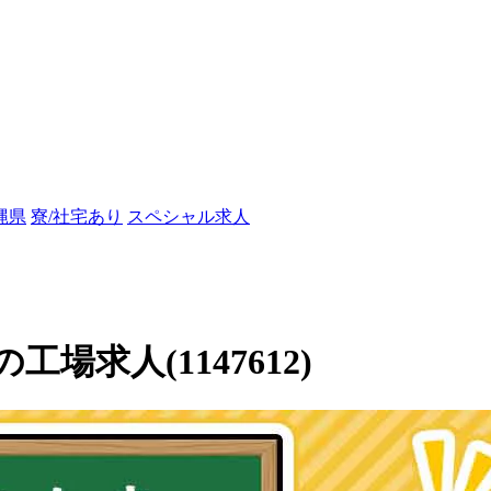
縄県
寮/社宅あり
スペシャル求人
rの工場求人(1147612)