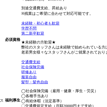
別途交通費支給、昇給あり
※残業はご希望に合わせて対応可能です。
未経験・初心者も歓迎
学歴不問
第二新卒歓迎
必須資格
★未経験の方歓迎★
弊社のスタッフさんは未経験で始められている方
老若男女様々なスタッフさんがご就業されており
交通費支給
社会保険完備
研修あり
服装自由
髪型・髪色自由
◯社会保険完備（雇用・健康・厚生・労災）
◯各種手当あり
福利厚生
ス
◯有給休暇（法定基準）
〇交通費規定支給（月額20000円まで支給）