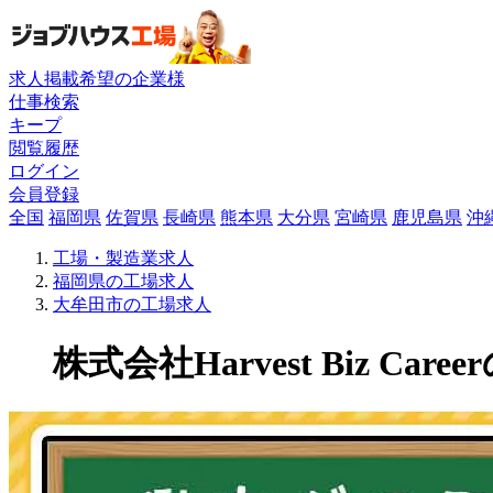
求人掲載希望の企業様
仕事検索
キープ
閲覧履歴
ログイン
会員登録
全国
福岡県
佐賀県
長崎県
熊本県
大分県
宮崎県
鹿児島県
沖
工場・製造業求人
福岡県の工場求人
大牟田市の工場求人
株式会社Harvest Biz Caree