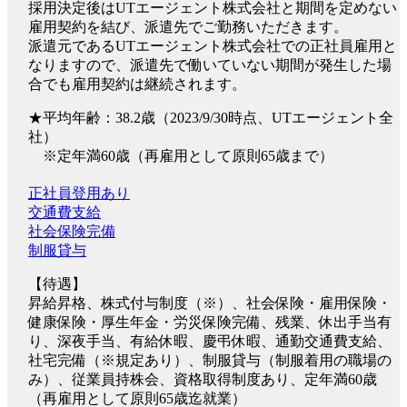
採用決定後はUTエージェント株式会社と期間を定めない
雇用契約を結び、派遣先でご勤務いただきます。
派遣元であるUTエージェント株式会社での正社員雇用と
なりますので、派遣先で働いていない期間が発生した場
合でも雇用契約は継続されます。
★平均年齢：38.2歳（2023/9/30時点、UTエージェント全
社）
※定年満60歳（再雇用として原則65歳まで）
正社員登用あり
交通費支給
社会保険完備
制服貸与
【待遇】
昇給昇格、株式付与制度（※）、社会保険・雇用保険・
健康保険・厚生年金・労災保険完備、残業、休出手当有
り、深夜手当、有給休暇、慶弔休暇、通勤交通費支給、
社宅完備（※規定あり）、制服貸与（制服着用の職場の
み）、従業員持株会、資格取得制度あり、定年満60歳
（再雇用として原則65歳迄就業）