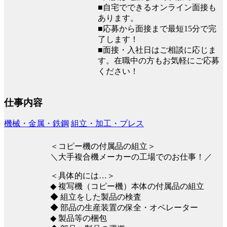
■自宅でできるオンライン面接も
あります。
■応募から面接まで最短15分で完
了します！
■面接・入社日はご相談に応じま
す。在職中の方もお気軽にご応募
ください！
仕事内容
機械・金属・鉄鋼
組立・加工・プレス
＜コピー機の付属品の組立＞
＼大手複合機メーカーの工場でのお仕事！／
＜具体的には…＞
◆ 複写機（コピー機）本体の付属品の組立
◆ 組立をした製品の検査
◆ 部品の生産装置の保全・オペレーター
◆ 製品等の梱包