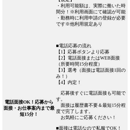
・利用可能額は、実際に働いた時
間分！※利用画面にて確認が可能
・勤務時に利用申請の登録が必要
です※他利用規定あり
■電話応募の流れ
【1】応募ボタンより応募
【2】電話面接またはWEB面接
（所要時間15分程度）
【3】選考（面接は電話面接1回の
み！）
【4】内定！
応募後すぐに電話面接も可能で
す。
電話面接OK！応募から
面接は履歴書不要＆最短15分程
面接・お仕事案内まで最
度で完了します。
短15分！
お気軽にご応募ください！
■面接は電話なので私服でOK！