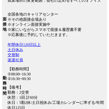
就業場所の変更範囲：会社の定めるすべてのオフィス
全国各地のキャリアセンター
面
※その他面接会場あり
接
※オンライン面接実施中
地
※家にいながらスマホで面接＆履歴書不要
※応募後に予約していただきます。
年間休日120日以上
土日休み
交替制
派遣社員
【勤務時間】
①08:00~16:30
勤
②16:30~00:30
務
【備考】
時
勤務：2交替
間
休憩：1回 計60分
休日：5勤2休/土日祝休み/工場カレンダーに準ずる/年間
休日125日