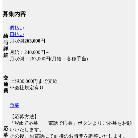
募集内容
週払い
日払い
給
月収例
263,000
円
与
詳
月給：240,000円～
細
月収例：263,000円(月給＋各種手当)
交
上限30,000円まで支給
通
※会社規定有り
費
急募
【応募方法】
「Webで応募」「電話で応募」ボタンよりご応募をお願
応
いいたします。
募
その後、お電話にて面接のお時間を調整いたします。