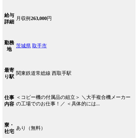
給与
月収例
263,000
円
詳細
勤務
茨城県
取手市
地
最寄
関東鉄道常総線 西取手駅
り駅
＜コピー機の付属品の組立＞ ＼大手複合機メーカー
仕事
の工場でのお仕事！／ ＜具体的には...
内容
寮・
あり（無料）
社宅