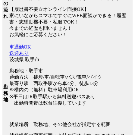
の
【履歴書不要☆オンライン面接OK】
流
家にいながらスマホですぐにWEB面談ができる！履歴
れ
書・志望動機不要・私服でOK！
今までの経歴も問いません！
お気軽にご応募ください！
車通勤OK
送迎あり
茨城県 取手市
勤務地：取手市
通勤方法：徒歩/車/自転車/バス/電車/バイク
最寄り駅：西取手駅から車4分、徒歩13分
勤
※構内の（無料）駐車場利用OK
務
※平日はJR取手駅から無料送迎バスあり
地
出勤時間帯は数台往復しています
就業場所：勤務地、その他会社が指定する範囲