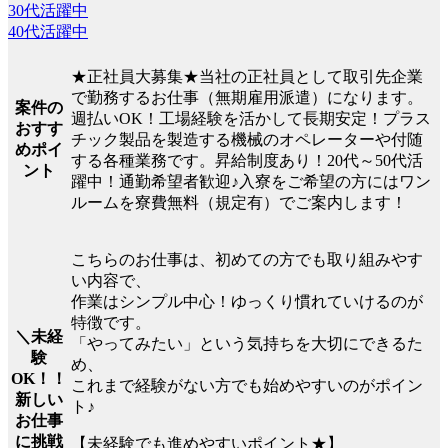
30代活躍中
40代活躍中
★正社員大募集★当社の正社員として取引先企業
で勤務するお仕事（無期雇用派遣）になります。
案件の
週払いOK！工場経験を活かして長期安定！プラス
おすす
チック製品を製造する機械のオペレーターや付随
めポイ
する各種業務です。昇給制度あり！20代～50代活
ント
躍中！通勤希望者歓迎♪入寮をご希望の方にはワン
ルームを寮費無料（規定有）でご案内します！
こちらのお仕事は、初めての方でも取り組みやす
い内容で、
作業はシンプル中心！ゆっくり慣れていけるのが
特徴です。
＼未経
「やってみたい」という気持ちを大切にできるた
験
め、
OK！！
これまで経験がない方でも始めやすいのがポイン
新しい
ト♪
お仕事
に挑戦
【未経験でも進めやすいポイント★】