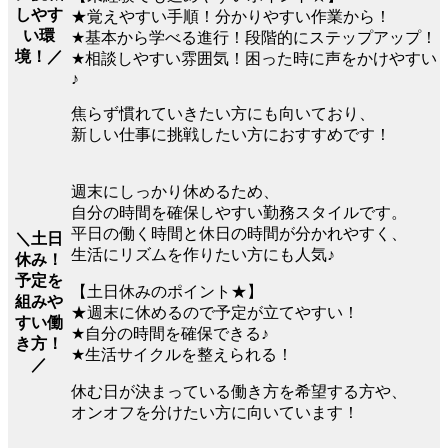
しやす
★覚えやすい手順！分かりやすい作業から！
い環
★基本から学べる進行！段階的にステップアップ！
境！／
★相談しやすい雰囲気！困った時に声をかけやすい
♪
焦らず慣れていきたい方にも向いており、
新しい仕事に挑戦したい方におすすめです！
週末にしっかり休めるため、
自分の時間を確保しやすい勤務スタイルです。
平日の働く時間と休日の時間が分かれやすく、
＼土日
生活にリズムを作りたい方にも人気♪
休み！
予定を
【土日休みのポイント★】
組みや
★週末に休めるので予定が立てやすい！
すい働
★自分の時間を確保できる♪
き方！
★生活サイクルを整えられる！
／
休む日が決まっている働き方を希望する方や、
オンオフを分けたい方に向いています！