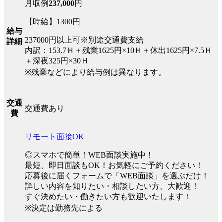
月収例
237,000
円
【時給】1300円
給与
237000円以上可※別途交通費支給
詳細
内訳：153.7Ｈ＋残業1625円×10Ｈ＋休出1625円×7.5Ｈ
＋深夜325円×30Ｈ
※残業などにより給与例は異なります。
交通
交通費あり
費
リモート面接OK
◎スマホで簡単！WEB面談実施中！
最短、即日面談もOK！お気軽にご予約ください！
応募後に届くフォームで「WEB面談」を選ぶだけ！
詳しい内容を知りたい・相談したい方、大歓迎！
すぐ決めたい・働きたい方も歓迎いたします！
※決定は勤務先による