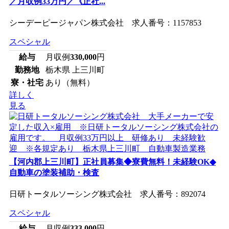
／月収例33万円／《正社...
シーデーピージャパン株式会社 求人番号：1157853
スペシャル
給与
月収例
330,000
円
勤務地
栃木県 上三川町
寮・社宅
あり（無料）
詳しく
見る
【河内郡上三川町】正社員募集◆寮費無料！未経験OK◆
自動車の塗装補助・検査
日研トータルソーシング株式会社 求人番号：892074
スペシャル
給与
月収例
333,000
円