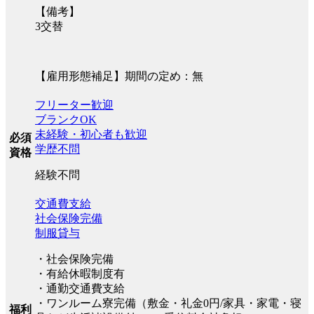
【備考】
3交替
【雇用形態補足】期間の定め：無
フリーター歓迎
ブランクOK
未経験・初心者も歓迎
必須
学歴不問
資格
経験不問
交通費支給
社会保険完備
制服貸与
・社会保険完備
・有給休暇制度有
・通勤交通費支給
・ワンルーム寮完備（敷金・礼金0円/家具・家電・寝
福利