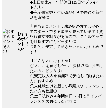
◆土日祝休み・年間休日125日でプライベー
ト充実♪
◆完全個室寮と生活備品付きで快適な新生
活を応援◎
└ 担当者コメント：未経験の方でも安心し
てスタートできる環境が整っています！資
おすす
格取得支援制度があるので、スキルアップ
めポイ
を目指す方にもピッタリ◎
ントそ
長期的に安定して働きたい方におすすめで
の2！
す！
【こんな方におすすめ】
◯スキルを伸ばしたい！資格取得に挑戦し
たい方にピッタリ♪
◯安定収入＆寮費無料で安心して働きたい
方におすすめ！
◯未経験だけど新しい環境でチャレンジし
たい方も歓迎◎
◯土日祝休み＆年間休日125日でライフバ
ランスを大切にしたい方に！