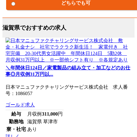
どちらでも可
滋賀県でおすすめの求人
＼年間休日124日／家電製品の組み立て・加工などのお仕
事◎月収例31万円以...
日本マニュファクチャリングサービス株式会社 求人番
号：1086057
ゴールド求人
給与
月収例
311,000
円
勤務地
滋賀県 草津市
寮・社宅
あり
詳しく