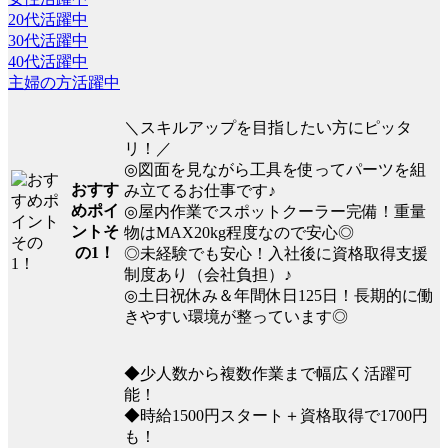
20代活躍中
30代活躍中
40代活躍中
主婦の方活躍中
＼スキルアップを目指したい方にピッタ
リ！／
◎図面を見ながら工具を使ってパーツを組
おすす
み立てるお仕事です♪
めポイ
◎屋内作業でスポットクーラー完備！重量
ントそ
物はMAX20kg程度なので安心◎
の1！
◎未経験でも安心！入社後に資格取得支援
制度あり（会社負担）♪
◎土日祝休み＆年間休日125日！長期的に働
きやすい環境が整っています◎
◆少人数から複数作業まで幅広く活躍可
能！
◆時給1500円スタート＋資格取得で1700円
も！