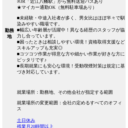
※JR「近江八幡駅」から無料送迎バスあり
★マイカー通勤OK（無料駐車場あり）
■未経験・中途入社者が多く、男女比はほぼ半々で馴
染みやすい職場です。
■幅広い年齢層が活躍中！異なる経歴のスタッフが協
勤務
力し合っています。
地
■困ったときは相談しやすい環境！資格取得支援など
スキルアップも充実◎
■コツコツ作業が得意な方や細かい作業が好きな方に
ピッタリです♪
■長期就業にも安心な環境！受動喫煙対策は規定に基
づき対応しています。
就業場所：勤務地、その他会社が指定する範囲
就業場所の変更範囲：会社の定めるすべてのオフィ
ス
土日休み
残業月20時間以上