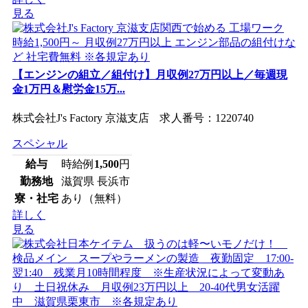
見る
【エンジンの組立／組付け】月収例27万円以上／毎週現
金1万円＆慰労金15万...
株式会社J's Factory 京滋支店 求人番号：1220740
スペシャル
給与
時給例
1,500
円
勤務地
滋賀県 長浜市
寮・社宅
あり（無料）
詳しく
見る