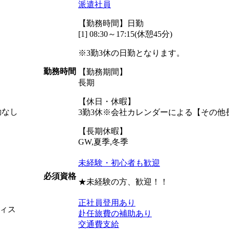
派遣社員
【勤務時間】日勤
[1] 08:30～17:15(休憩45分)
※3勤3休の日勤となります。
勤務時間
【勤務期間】
長期
【休日・休暇】
動なし
3勤3休※会社カレンダーによる【その他
【長期休暇】
GW,夏季,冬季
未経験・初心者も歓迎
必須資格
★未経験の方、歓迎！！
正社員登用あり
ィス
赴任旅費の補助あり
交通費支給