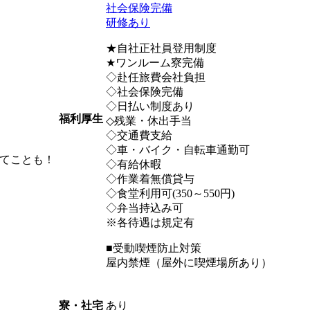
社会保険完備
研修あり
★自社正社員登用制度
★ワンルーム寮完備
◇赴任旅費会社負担
◇社会保険完備
◇日払い制度あり
福利厚生
◇残業・休出手当
◇交通費支給
◇車・バイク・自転車通勤可
てことも！
◇有給休暇
◇作業着無償貸与
◇食堂利用可(350～550円)
◇弁当持込み可
※各待遇は規定有
■受動喫煙防止対策
屋内禁煙（屋外に喫煙場所あり）
あり
寮・社宅