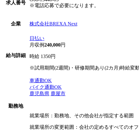
求人番号
※電話応募で必要になります。
株式会社BREXA Next
企業
日払い
月収例
240,000
円
給与詳細
時給 1350円
※試用期間(2週間)・研修期間あり(2カ月)時給変
車通勤OK
バイク通勤OK
鹿児島県
鹿屋市
勤務地
就業場所：勤務地、その他会社が指定する範囲
就業場所の変更範囲：会社の定めるすべてのオフ