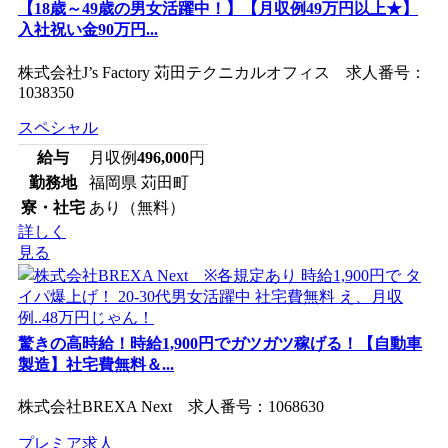
【18歳～49歳の男女活躍中！】【月収例49万円以上★】
入社祝い金90万円...
株式会社J’s Factory 苅田テクニカルオフィス 求人番号：
1038350
スペシャル
給与
月収例
496,000
円
勤務地
福岡県 苅田町
寮・社宅
あり（無料）
詳しく
見る
驚きの高時給！時給1,900円でガツガツ稼げる！【自動車
製造】社宅費無料＆...
株式会社BREXA Next 求人番号：1068630
プレミア求人