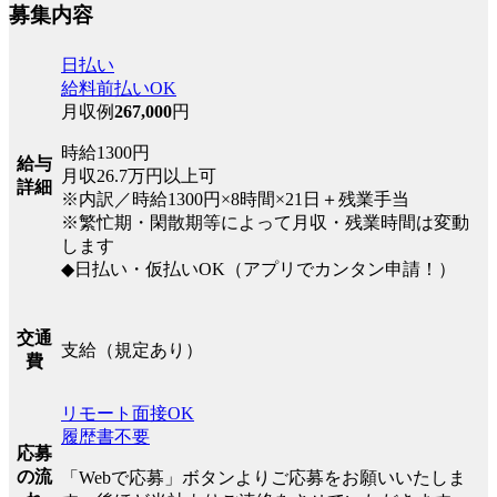
募集内容
日払い
給料前払いOK
月収例
267,000
円
時給1300円
給与
月収26.7万円以上可
詳細
※内訳／時給1300円×8時間×21日＋残業手当
※繁忙期・閑散期等によって月収・残業時間は変動
します
◆日払い・仮払いOK（アプリでカンタン申請！）
交通
支給（規定あり）
費
リモート面接OK
履歴書不要
応募
の流
「Webで応募」ボタンよりご応募をお願いいたしま