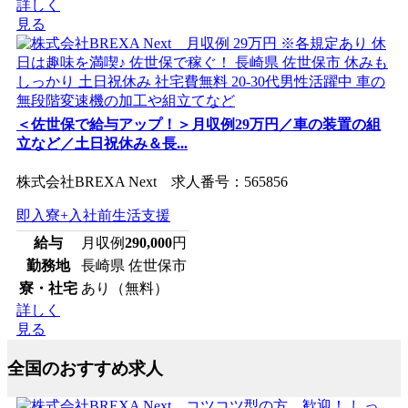
詳しく
見る
＜佐世保で給与アップ！＞月収例29万円／車の装置の組
立など／土日祝休み＆長...
株式会社BREXA Next 求人番号：565856
即入寮+入社前生活支援
給与
月収例
290,000
円
勤務地
長崎県 佐世保市
寮・社宅
あり（無料）
詳しく
見る
全国のおすすめ求人