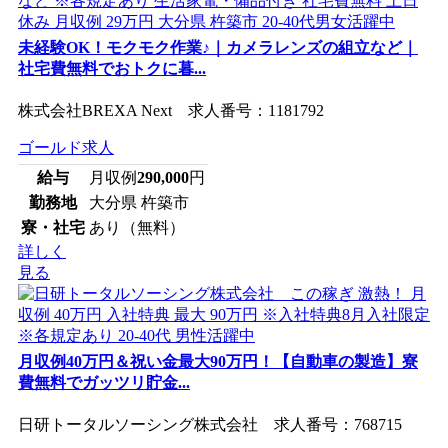
未経験OK！モクモク作業♪｜カメラレンズの組立など｜
社宅費無料でおトクに暮...
株式会社BREXA Next 求人番号：1181792
ゴールド求人
給与
月収例
290,000
円
勤務地
大分県 杵築市
寮・社宅
あり（無料）
詳しく
見る
月収例40万円＆祝い金最大90万円！【自動車の製造】寮
費無料でガッツリ貯金...
日研トータルソーシング株式会社 求人番号：768715