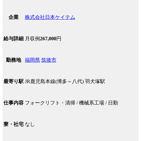
株式会社日本ケイテム
企業
月収例
267,000
円
給与詳細
福岡県
筑後市
勤務地
JR鹿児島本線(博多～八代) 羽犬塚駅
最寄り駅
フォークリフト・清掃 / 機械系工場 / 日勤
仕事内容
なし
寮・社宅