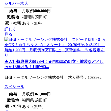
シルバー求人
給与
月収例
400,000
円
勤務地
福岡県 苅田町
寮・社宅
あり（無料）
詳しく
見る
★入社特典最大90万円！★自動車の組立・塗装など／し
っかり稼げる！月収例3...
日研トータルソーシング株式会社 求人番号：1088982
スペシャル
給与
月収例
361,000
円
勤務地
福岡県 苅田町
寮・社宅
あり（無料）