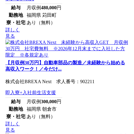
給与
月収例
480,000
円
勤務地
福岡県 苅田町
寮・社宅
あり（無料）
詳しく
見る
【月収例30万円】自動車部品の製造／未経験から始める
高収入ワーク！／今だけ...
株式会社BREXA Next 求人番号：902211
即入寮+入社前生活支援
給与
月収例
300,000
円
勤務地
福岡県 朝倉市
寮・社宅
あり（無料）
詳しく
見る