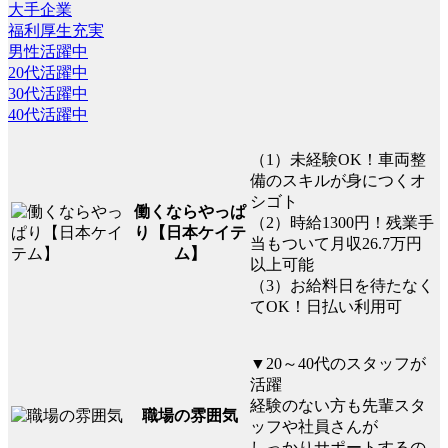
大手企業
福利厚生充実
男性活躍中
20代活躍中
30代活躍中
40代活躍中
（1）未経験OK！車両整
備のスキルが身につくオ
シゴト
働くならやっぱ
（2）時給1300円！残業手
り【日本ケイテ
当もついて月収26.7万円
ム】
以上可能
（3）お給料日を待たなく
てOK！日払い利用可
▼20～40代のスタッフが
活躍
経験のない方も先輩スタ
職場の雰囲気
ッフや社員さんが
しっかりサポートするの