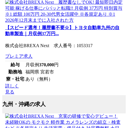
【スピード選考！履歴書不要☆】トヨタ自動車九州の自
動車製造｜月収例37万円...
株式会社BREXA Next 求人番号：1053317
プレミア求人
給与
月収例
370,000
円
勤務地
福岡県 宮若市
寮・社宅
あり（無料）
詳しく
見る
九州・沖縄の求人