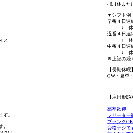
4勤1休ま
▼シフト例
早番４日連
↓ 休
遅番４日連
↓ 休
ィス
中番４日連
↓ 休
※上記の繰
【長期休暇
GW・夏季
【雇用形態
高卒歓迎
ます。
フリーター
ブランクO
す。
資格ナシで
ださい。