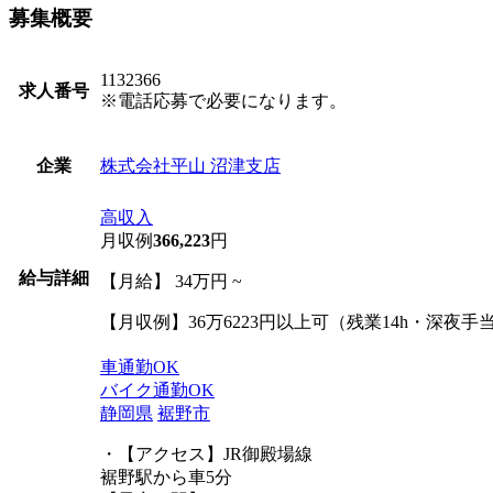
募集概要
1132366
求人番号
※電話応募で必要になります。
株式会社平山 沼津支店
企業
高収入
月収例
366,223
円
給与詳細
【月給】 34万円 ~
【月収例】36万6223円以上可（残業14h・深夜手
車通勤OK
バイク通勤OK
静岡県
裾野市
・【アクセス】JR御殿場線
裾野駅から車5分