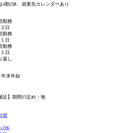
たは4勤2休、就業先カレンダーあり
続勤務
２日
続勤務
１日
続勤務
１日
り返し
】
・年末年始
補足】期間の定め：無
歓迎
K
もOK