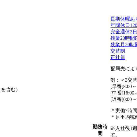
長期休暇あ
年間休日12
完全週休2
残業20時間
残業月20時
交替制
正社員
配属先によ
例：＜3交
[早番]8:00～
当を含む）
[中番]16:00
[遅番]0:00～
＊実働7時間
＊月平均稼働
勤務時
※入社後1
間
す。