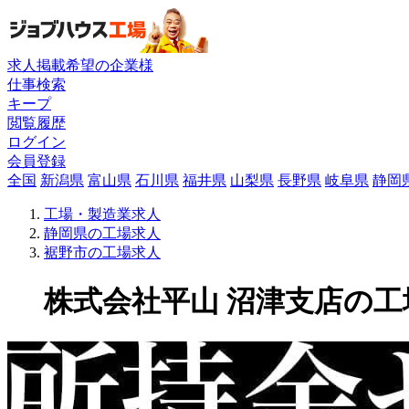
求人掲載希望の企業様
仕事検索
キープ
閲覧履歴
ログイン
会員登録
全国
新潟県
富山県
石川県
福井県
山梨県
長野県
岐阜県
静岡
工場・製造業求人
静岡県の工場求人
裾野市の工場求人
株式会社平山 沼津支店の工場求人