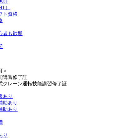
免許
MT）
フト資格
格
心者も歓迎
迎
】
可＞
能講習修了証
式クレーン運転技能講習修了証
援あり
補助あり
補助あり
備
あり