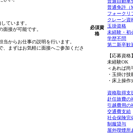
普通自動車
普通免許（
フォークリ
クレーン資
内しています。
玉掛資格
必須資
の面接が可能です。
未経験・初
格
学歴不問
担当からお仕事の説明を行います。
第二新卒歓
で、まずはお気軽に面接へご参加くださ
【応募資格
未経験OK
＜あれば尚
・玉掛け技
・床上操作
資格取得支
赴任旅費の
引越費用の
交通費支給
社会保険完
制服貸与
屋外喫煙所