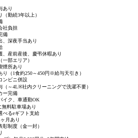
与あり
り（勤続3年以上）
備
会社負担
完備
出、深夜手当あり
給
護、産前産後、慶弔休暇あり
（一部エリア）
喫煙所あり
り（1食約250～450円※給与天引き）
コンビニ併設
与（～4L※社内クリーニングで洗濯不要）
カー完備
バイク、車通勤OK
に無料駐車場あり
選べるeギフト支給
2ヶ月あり
表彰制度（金一封）
り