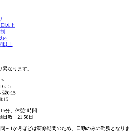
り
0日以上
日制
以内
間以上
り異なります。
替＞
16:15
～翌0:15
8:15
15分、休憩1時間
日数：21.58日
週間～1か月ほどは研修期間のため、日勤のみの勤務となりま