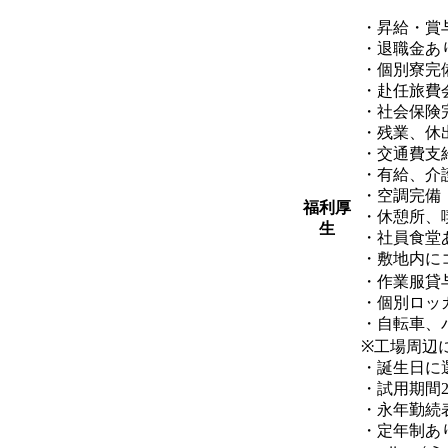
・昇給・賞
・退職金あ
・個別寮完
・赴任旅費
・社会保険
・残業、休
・交通費支
・有給、介
・空調完備
福利厚
・休憩所、
生
・社員食堂あ
・敷地内に
・作業服貸
・個別ロッ
・自転車、
※工場周辺
・誕生日に
・試用期間
・永年勤続
・定年制あ