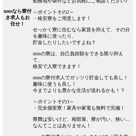
勤務地や条件などお気軽にご相談ください♪
nmsなら寮付
～ポイントその2～
き求人もお
・格安寮をご用意します！
任せ！
せっかく寮に住むなら家賃を抑えて、その分
を趣味に使ったり、
貯金したりしたいですよね？
nmsの寮は、自己負担額をできる限り抑え
て、
格安で入寮できます！
nmsの寮付求人でガッツリ貯金しても良し！
趣味に使うも良し！
今までよりも豊かな生活が送れるかも！？
～ポイントその3～
・完全個室寮！家具や家電も無料で完備！
寮費は安いけど、相部屋、寮が汚い、狭い…
なんてことはありません！