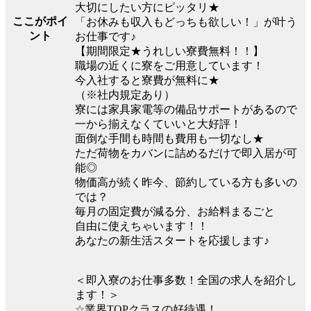
大切にしたい方にピッタリ★
ここがポイ
「お休みも収入もどっちも欲しい！」が叶う
ント
お仕事です♪
【期間限定★うれしい寮費無料！！】
職場の近くに寮をご用意しています！
今入社すると寮費が無料に★
（※社内規定あり）
寮には家具家電等の備品サポートがあるので
一から揃えなくていいと大好評！
面倒な手間も時間も費用も一切なし★
ただ荷物をカバンに詰めるだけで即入居が可
能◎
物価高が続く昨今、節約している方も多いの
では？
毎月の固定費が減る分、お給料まるごと
自由に使えちゃいます！！
あなたの新生活スタートを応援します♪
＜即入寮のお仕事多数！全国の求人を紹介し
ます！＞
☆業界TOPクラスの好待遇！