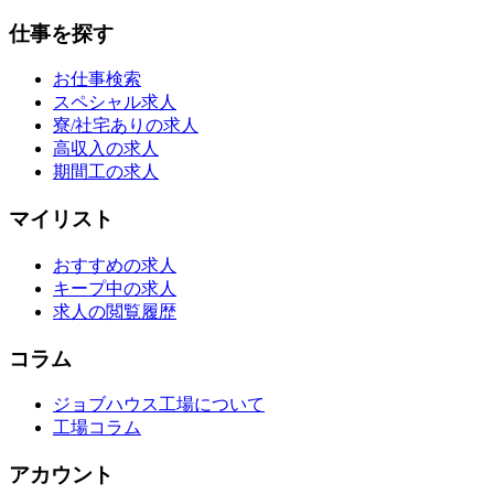
仕事を探す
お仕事検索
スペシャル求人
寮/社宅ありの求人
高収入の求人
期間工の求人
マイリスト
おすすめの求人
キープ中の求人
求人の閲覧履歴
コラム
ジョブハウス工場について
工場コラム
アカウント