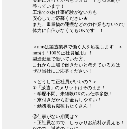
実務に入ってからもフォローできる体制が
整っています！
工場でのお仕事経験がない方も
安心してご応募ください★
また、重量物の運搬などの力作業もないので
体力に自信がなくてもOKです！！
＜nmsは製造業界で働く人を応援します！＞
nmsは『100％正社員雇用』！
製造派遣で働いていた方、
これから工場で働きたいと考えている方は
ぜひ当社にご応募ください！
＜どうして正社員がいいの？＞
①「派遣」のメリットはそのまま！
・学歴不問、未経験OKのお仕事多数！
・寮付きだから貯金もしやすい！
・勤務地も職種もたくさん！
②仕事がない期間は？
・正社員なので、しっかりお給料が貰える！
なので、派遣のように