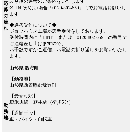
3. 今後の選考のご案内をいたします
応
※LINEがない場合「0120-802-659」までお電話お願いし
募
ます
の
流
◆選考受付について◆
れ
ジョブハウス工場が選考受付をしております。
受付時間内に「LINE」または「0120-802-659」の番号で
ご連絡差し上げますので、
お手数ですがご返信、お電話の折り返しをお願いいたし
ます。
山形県 飯豊町
【勤務地】
山形県西置賜郡飯豊町
【最寄り駅】
JR米坂線 萩生駅（徒歩5分）
勤
務
【通勤手段】
地
車・バイク・自転車