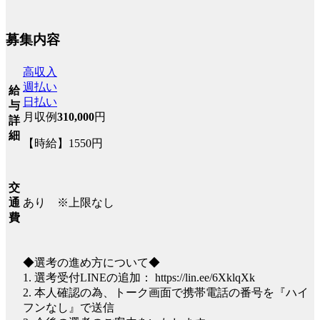
募集内容
高収入
週払い
給
日払い
与
月収例
310,000
円
詳
細
【時給】1550円
交
あり ※上限なし
通
費
◆選考の進め方について◆
1. 選考受付LINEの追加： https://lin.ee/6XklqXk
2. 本人確認の為、トーク画面で携帯電話の番号を『ハイ
フンなし』で送信