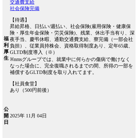
交通費支給
社会保険完備
【待遇】
昇給昇格、日払い/週払い、社会保険(雇用保険・健康保
険・厚生年金保険・労災保険)、残業、休出手当有り、深
福
夜手当、慶弔休暇、通勤交通費支給、寮完備（一部会社
利
負担）、従業員持株会、資格取得制度あり、定年65歳、
厚
GLTD制度導入（※）
生
※nmsグループでは、就業中に何らかの傷病で働けなく
なった場合に、完全復職されるまでの間、所得の一部を
補償するGLTD制度を取り入れてます。
【社員食堂】
あり（500円前後）
公
2025年 11月 04日
開
日