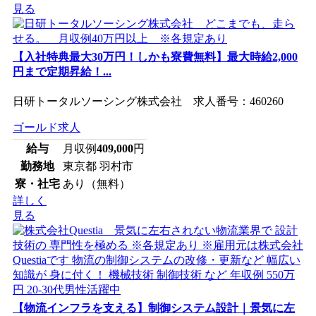
見る
【入社特典最大30万円！しかも寮費無料】最大時給2,000
円まで定期昇給！...
日研トータルソーシング株式会社 求人番号：460260
ゴールド求人
給与
月収例
409,000
円
勤務地
東京都 羽村市
寮・社宅
あり（無料）
詳しく
見る
【物流インフラを支える】制御システム設計｜景気に左