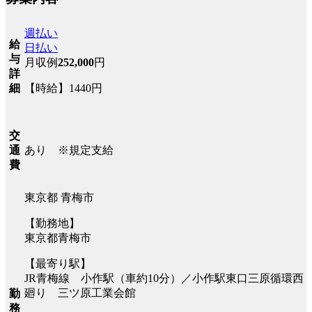
週払い
給
日払い
与
月収例
252,000
円
詳
【時給】1440円
細
交
あり ※規定支給
通
費
東京都 青梅市
【勤務地】
東京都青梅市
【最寄り駅】
JR青梅線 小作駅（車約10分）／小作駅東口三原循環西
廻り 三ツ原工業会館
勤
務