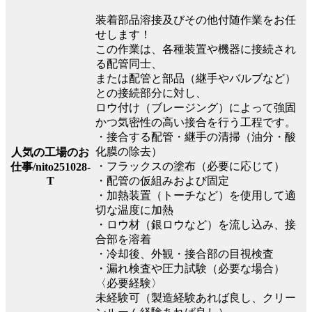
装着部品溶接及びその他付随作業をお任
せします！
この作業は、各種装置や機器に接続され
る配管同士、
または配管と部品（継手やバルブなど）
との接続部分に対し、
ロウ付け（ブレージング）によって強固
かつ気密性の高い接合を行う工程です。
・接合する配管・継手の清掃（油分・酸
化膜の除去）
人気の工場のお
・フラックスの塗布（必要に応じて）
仕事/nito251028-
・配管の仮組みおよび固定
T
・加熱装置（トーチなど）を使用して適
切な温度に加熱
・ロウ材（銀ロウなど）を流し込み、接
合部を溶着
・冷却後、外観・接合部の目視検査
・漏れ検査や圧力試験（必要な場合）
〈必要経験〉
未経験可（製造経験あれば良し、クリー