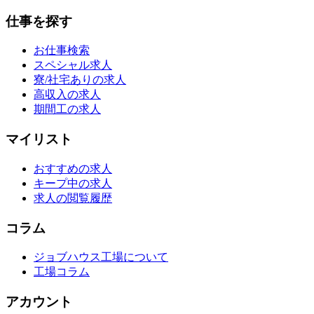
仕事を探す
お仕事検索
スペシャル求人
寮/社宅ありの求人
高収入の求人
期間工の求人
マイリスト
おすすめの求人
キープ中の求人
求人の閲覧履歴
コラム
ジョブハウス工場について
工場コラム
アカウント