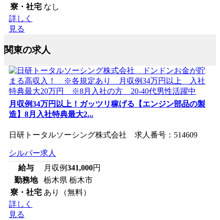
寮・社宅
なし
詳しく
見る
関東の求人
月収例34万円以上！ガッツリ稼げる【エンジン部品の製
造】8月入社特典最大2...
日研トータルソーシング株式会社 求人番号：514609
シルバー求人
給与
月収例
341,000
円
勤務地
栃木県 栃木市
寮・社宅
あり（無料）
詳しく
見る