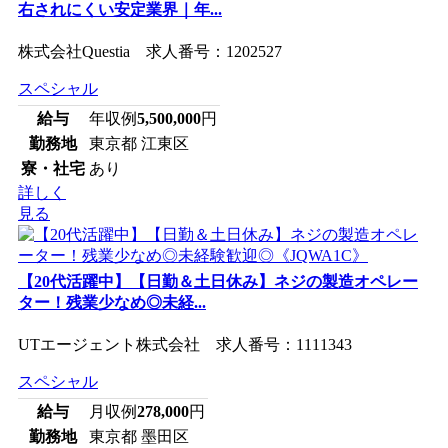
右されにくい安定業界｜年...
株式会社Questia 求人番号：1202527
スペシャル
給与
年収例
5,500,000
円
勤務地
東京都 江東区
寮・社宅
あり
詳しく
見る
【20代活躍中】【日勤＆土日休み】ネジの製造オペレー
ター！残業少なめ◎未経...
UTエージェント株式会社 求人番号：1111343
スペシャル
給与
月収例
278,000
円
勤務地
東京都 墨田区