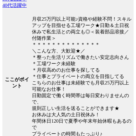
40代活躍中
月収25万円以上可能♪資格や経験不問！スキル
アップを目指せる工場ワーク★日勤＆土日祝
休みで私生活との両立も◎＜装着部品溶接／
付随作業＞
＊＊＊＊＊＊＊＊＊＊＊＊＊＊
＼こんな方、大歓迎★／
＊整った生活リズムで働きたい安定志向さん
＊工場ワーク未経験
＊月収高めのお仕事を探してる
＊仕事とプライベートの両立を目指してる
ここがポイ
こちらのお仕事は未経験でも月収25万円以上
ント
可能なお仕事！
日勤固定で働く時間帯は毎日変わりませんの
で、
規則正しい生活を送ることができます★
お休みは大人気の土日祝休み！
年間休日120日で夏季や年末年始休暇もあるの
で
プライベートの時間もたっぷり♪