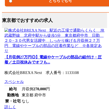
どちらでも可
東京都でおすすめの求人
【月収例27万円◎】電線やケーブルの部品の組付け・圧
着／土日祝休みでオフも...
株式会社BREXA Next 求人番号：1133108
スペシャル
給与
月収例
270,000
円
勤務地
東京都 府中市
寮・社宅
なし
詳しく