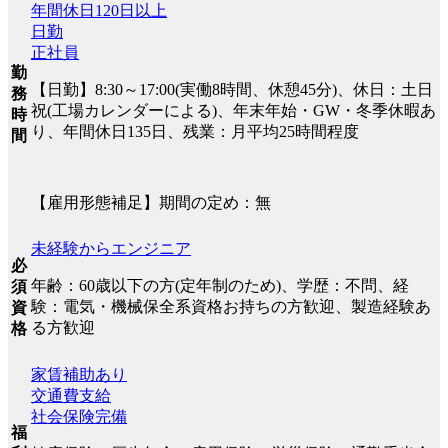
年間休日120日以上
日勤
正社員
勤
【日勤】8:30～17:00(実働8時間、休憩45分)、休日：土日
務
祝(工場カレンダーによる)、年末年始・GW・冬季休暇あ
時
り、年間休日135日、残業：月平均25時間程度
間
【雇用形態補足】期間の定め：無
未経験からエンジニア
必
年齢：60歳以下の方(定年制のため)、学歴：不問、経
須
験：電気・機械保全系資格お持ちの方歓迎、製造経験あ
資
る方歓迎
格
家賃補助あり
交通費支給
社会保険完備
福