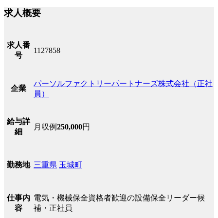
求人概要
求人番
1127858
号
パーソルファクトリーパートナーズ株式会社（正社
企業
員）
給与詳
月収例
250,000
円
細
三重県
玉城町
勤務地
電気・機械保全資格者歓迎の設備保全リーダー候
仕事内
補・正社員
容