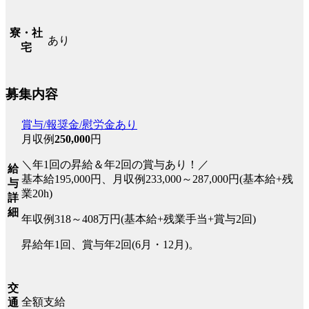
寮・社
あり
宅
募集内容
賞与/報奨金/慰労金あり
月収例
250,000
円
＼年1回の昇給＆年2回の賞与あり！／
給
基本給195,000円、月収例233,000～287,000円(基本給+残
与
業20h)
詳
細
年収例318～408万円(基本給+残業手当+賞与2回)
昇給年1回、賞与年2回(6月・12月)。
交
全額支給
通