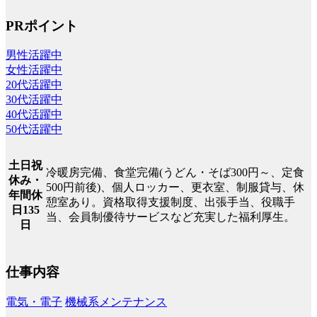
PRポイント
男性活躍中
女性活躍中
20代活躍中
30代活躍中
40代活躍中
50代活躍中
土日祝
冷暖房完備、食堂完備(うどん・そば300円～、定食
休み・
500円前後)、個人ロッカー、更衣室、制服貸与、休
年間休
憩室あり。資格取得支援制度、出張手当、役職手
日135
当、会員制優待サービスなど充実した福利厚生。
日
仕事内容
電気・電子
機械系メンテナンス