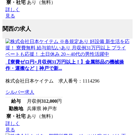
寮・社宅
あり（無料）
詳しく
見る
関西の求人
【寮費ゼロ円×月収例31万円以上！】金属部品の機械操
作・運搬など｜神戸で新...
株式会社日本ケイテム 求人番号：1114296
シルバー求人
給与
月収例
312,000
円
勤務地
兵庫県 神戸市
寮・社宅
あり（無料）
詳しく
見る