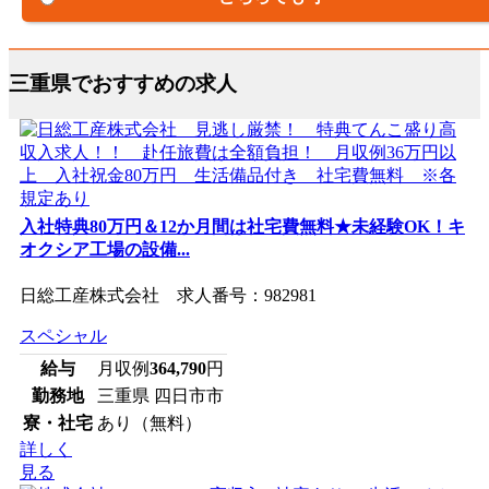
三重県でおすすめの求人
入社特典80万円＆12か月間は社宅費無料★未経験OK！キ
オクシア工場の設備...
日総工産株式会社 求人番号：982981
スペシャル
給与
月収例
364,790
円
勤務地
三重県 四日市市
寮・社宅
あり（無料）
詳しく
見る