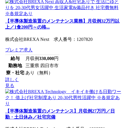
【半導体製造装置のメンテナンス業務】月収例32万円以
上／1食200円～の格...
株式会社BREXA Next 求人番号：1207820
プレミア求人
給与
月収例
330,000
円
勤務地
三重県 四日市市
寮・社宅
あり（無料）
詳しく
見る
【半導体製造装置のメンテナンス】月収例27万円／日
勤・土日休み／社宅完備