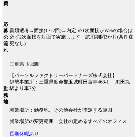
費
応
書類選考→面接(1～2回)→内定 ※1次面接がWebの場合は
募
必ず2次面接を対面で実施します。試用期間3か月(条件変
の
更なし)
流
れ
三重県 玉城町
【パーソルファクトリーパートナーズ株式会社】
伊勢事業所：三重県度会郡玉城町田宮寺468-1 JR田丸
駅より車7分
勤
務
地
就業場所：勤務地、その他会社が指定する範囲
就業場所の変更範囲：会社の定めるすべてのオフィス
長期休暇あり