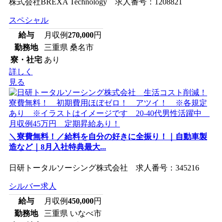
株式会社BREXA Technology 求人番号：1208821
スペシャル
給与
月収例
270,000
円
勤務地
三重県 桑名市
寮・社宅
あり
詳しく
見る
＼寮費無料！／給料を自分の好きに全振り！｜自動車製
造など｜8月入社特典最大...
日研トータルソーシング株式会社 求人番号：345216
シルバー求人
給与
月収例
450,000
円
勤務地
三重県 いなべ市