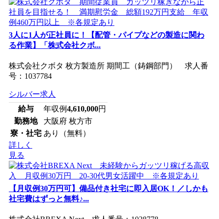
3人に1人が正社員に！【配管・パイプなどの製造に関わ
る作業】「株式会社クボ...
株式会社クボタ 枚方製造所 期間工（鋳鋼部門） 求人番
号：1037784
シルバー求人
給与
年収例
4,610,000
円
勤務地
大阪府 枚方市
寮・社宅
あり（無料）
詳しく
見る
【月収例30万円可】備品付き社宅に即入居OK！／しかも
社宅費はずっと無料♪...