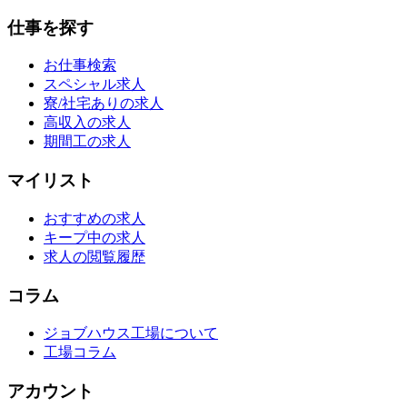
仕事を探す
お仕事検索
スペシャル求人
寮/社宅ありの求人
高収入の求人
期間工の求人
マイリスト
おすすめの求人
キープ中の求人
求人の閲覧履歴
コラム
ジョブハウス工場について
工場コラム
アカウント