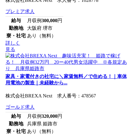
株式会社BREXA Next 求人番号：1028778
プレミア求人
給与
月収例
300,000
円
勤務地
大阪府 堺市
寮・社宅
あり（無料）
詳しく
見る
家具・家電付きの社宅に＼家賃無料／で住める！｜車体
用電池の製造｜未経験から...
株式会社BREXA Next 求人番号：478567
ゴールド求人
給与
月収例
320,000
円
勤務地
兵庫県 姫路市
寮・社宅
あり（無料）