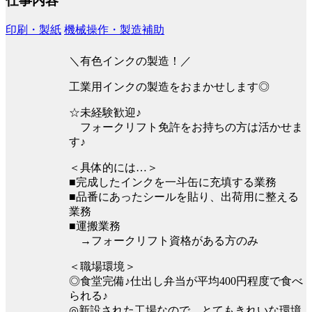
仕事内容
印刷・製紙
機械操作・製造補助
＼有色インクの製造！／
工業用インクの製造をおまかせします◎
☆未経験歓迎♪
フォークリフト免許をお持ちの方は活かせま
す♪
＜具体的には…＞
■完成したインクを一斗缶に充填する業務
■品番にあったシールを貼り、出荷用に整える
業務
■運搬業務
→フォークリフト資格がある方のみ
＜職場環境＞
◎食堂完備♪仕出し弁当が平均400円程度で食べ
られる♪
◎新設された工場なので、とてもきれいな環境