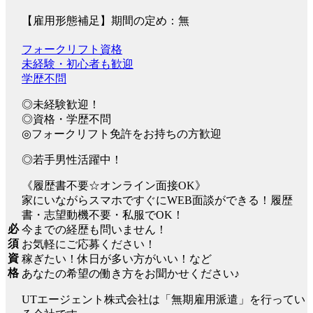
【雇用形態補足】期間の定め：無
フォークリフト資格
未経験・初心者も歓迎
学歴不問
◎未経験歓迎！
◎資格・学歴不問
◎フォークリフト免許をお持ちの方歓迎
◎若手男性活躍中！
《履歴書不要☆オンライン面接OK》
家にいながらスマホですぐにWEB面談ができる！履歴
書・志望動機不要・私服でOK！
必
今までの経歴も問いません！
須
お気軽にご応募ください！
資
稼ぎたい！休日が多い方がいい！など
格
あなたの希望の働き方をお聞かせください♪
UTエージェント株式会社は「無期雇用派遣」を行ってい