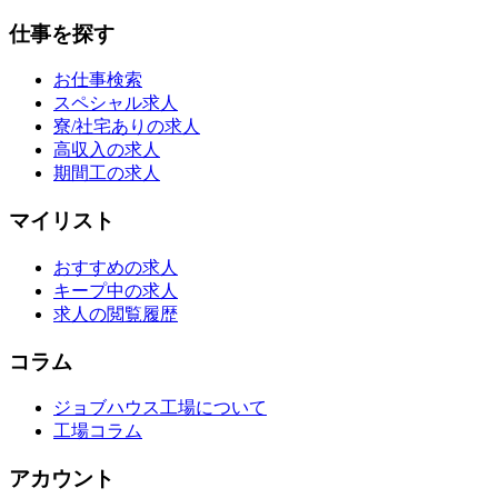
仕事を探す
お仕事検索
スペシャル求人
寮/社宅ありの求人
高収入の求人
期間工の求人
マイリスト
おすすめの求人
キープ中の求人
求人の閲覧履歴
コラム
ジョブハウス工場について
工場コラム
アカウント