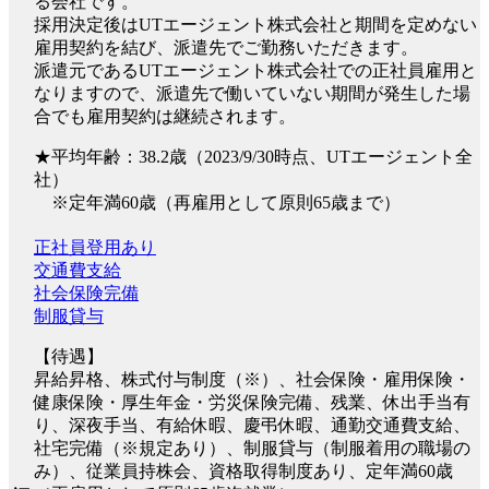
る会社です。
採用決定後はUTエージェント株式会社と期間を定めない
雇用契約を結び、派遣先でご勤務いただきます。
派遣元であるUTエージェント株式会社での正社員雇用と
なりますので、派遣先で働いていない期間が発生した場
合でも雇用契約は継続されます。
★平均年齢：38.2歳（2023/9/30時点、UTエージェント全
社）
※定年満60歳（再雇用として原則65歳まで）
正社員登用あり
交通費支給
社会保険完備
制服貸与
【待遇】
昇給昇格、株式付与制度（※）、社会保険・雇用保険・
健康保険・厚生年金・労災保険完備、残業、休出手当有
り、深夜手当、有給休暇、慶弔休暇、通勤交通費支給、
社宅完備（※規定あり）、制服貸与（制服着用の職場の
み）、従業員持株会、資格取得制度あり、定年満60歳