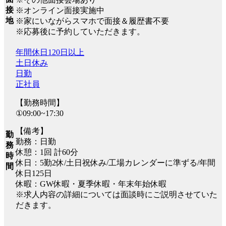
接
※オンライン面接実施中
地
※家にいながらスマホで面接＆履歴書不要
※応募後に予約していただきます。
年間休日120日以上
土日休み
日勤
正社員
【勤務時間】
①09:00~17:30
【備考】
勤
勤務：日勤
務
休憩：1回 計60分
時
休日：5勤2休/土日祝休み/工場カレンダーに準ずる/年間
間
休日125日
休暇：GW休暇・夏季休暇・年末年始休暇
※求人内容の詳細については面談時にご説明させていた
だきます。