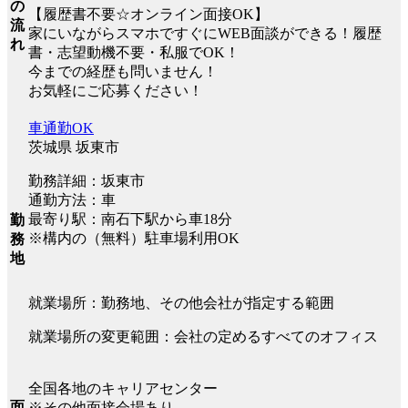
の
【履歴書不要☆オンライン面接OK】
流
家にいながらスマホですぐにWEB面談ができる！履歴
れ
書・志望動機不要・私服でOK！
今までの経歴も問いません！
お気軽にご応募ください！
車通勤OK
茨城県 坂東市
勤務詳細：坂東市
通勤方法：車
最寄り駅：南石下駅から車18分
勤
※構内の（無料）駐車場利用OK
務
地
就業場所：勤務地、その他会社が指定する範囲
就業場所の変更範囲：会社の定めるすべてのオフィス
全国各地のキャリアセンター
面
※その他面接会場あり