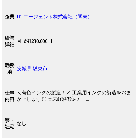
UTエージェント株式会社（関東）
企業
給与
月収例
230,000
円
詳細
勤務
茨城県
坂東市
地
＼有色インクの製造！／ 工業用インクの製造をおま
仕事
かせします◎ ☆未経験歓迎♪ ...
内容
寮・
なし
社宅