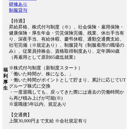
研修あり
制服貸与
【待遇】
昇給昇格、株式付与制度（※）、社会保険・雇用保険・
健康保険・厚生年金・労災保険完備、残業、休出手当有
り、深夜手当、有給休暇、慶弔休暇、通勤交通費支給、
社宅完備（※規定あり）、制服貸与（制服着用の職場の
み）、従業員持株会、資格取得制度あり、定年満60歳
（再雇用として原則65歳迄就業）
※株式付与制度（新制度スタート）
福
「働いた時間が、株になる。」
利
・働いた時間がポイントとして貯まり、累計に応じてUT
厚
グループ株式に交換
生
・一度退職しても、戻ってきた際には過去の労働時間か
ら再び積み上げが可能(※)
※退職後5年以内、規定あり
【交通費】
上限30,000円まで支給 ※会社規定有り