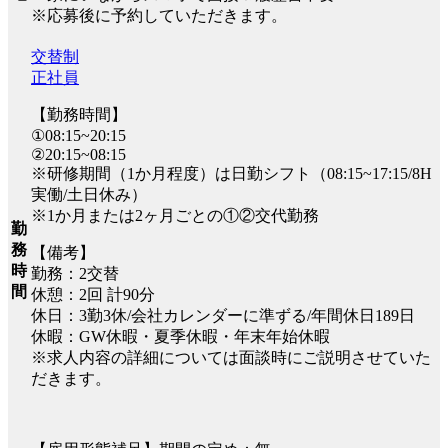
※応募後に予約していただきます。
交替制
正社員
【勤務時間】
①08:15~20:15
②20:15~08:15
※研修期間（1か月程度）は日勤シフト（08:15~17:15/8H
実働/土日休み）
※1か月または2ヶ月ごとの①②交代勤務
勤
務
【備考】
時
勤務：2交替
間
休憩：2回 計90分
休日：3勤3休/会社カレンダーに準ずる/年間休日189日
休暇：GW休暇・夏季休暇・年末年始休暇
※求人内容の詳細については面談時にご説明させていた
だきます。