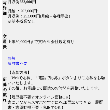
月収例
253,000
円
与
詳
月給 ：203,000円~
細
月収例：253,000円(月給＋各種手当)
※基本残業なし
交
上限30,000円まで支給 ※会社規定有り
通
費
急募
履歴書不要
【応募方法】
「Webで応募」「電話で応募」ボタンよりご応募をお願
応
いいたします。
募
その後、お電話にて面接のお時間を調整いたします。
の
流
【履歴書不要☆オンライン面接OK】
れ
家にいながらスマホですぐにWEB面談ができる！履歴
書・志望動機不要・私服でOK！