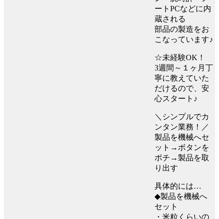
ートPCなどに内
蔵される
部品の製造をお
こなっています♪
☆未経験OK！
3週間～１ヶ月丁
寧に教えていた
だけるので、安
心スタート♪
＼シンプルでカ
ンタン業務！／
製品を機械へセ
ット→ボタンを
ポチ→製品を取
り出す
具体的には…
◆製品を機械へ
セット
・米粒くらいの