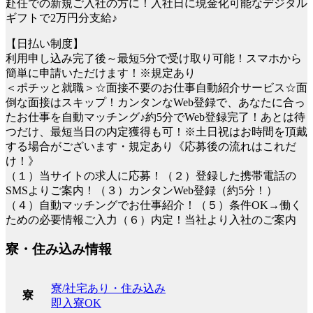
赴任での新規ご入社の方に！入社日に現金化可能なデジタル
ギフトで2万円分支給♪
【日払い制度】
利用申し込み完了後～最短5分で受け取り可能！スマホから
簡単に申請いただけます！※規定あり
＜ポチッと就職＞☆面接不要のお仕事自動紹介サービス☆面
倒な面接はスキップ！カンタンなWeb登録で、あなたに合っ
たお仕事を自動マッチング♪約5分でWeb登録完了！あとは待
つだけ、最短当日の内定獲得も可！※土日祝はお時間を頂戴
する場合がございます・規定あり《応募後の流れはこれだ
け！》
（１）当サイトの求人に応募！（２）登録した携帯電話の
SMSよりご案内！（３）カンタンWeb登録（約5分！）
（４）自動マッチングでお仕事紹介！（５）条件OK→働く
ための必要情報ご入力（６）内定！当社より入社のご案内
寮・住み込み情報
寮/社宅あり・住み込み
寮
即入寮OK