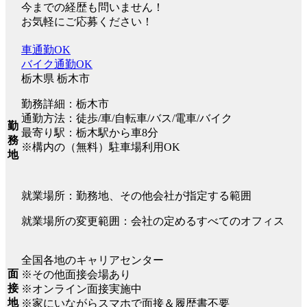
今までの経歴も問いません！
お気軽にご応募ください！
車通勤OK
バイク通勤OK
栃木県 栃木市
勤務詳細：栃木市
通勤方法：徒歩/車/自転車/バス/電車/バイク
勤
最寄り駅：栃木駅から車8分
務
※構内の（無料）駐車場利用OK
地
就業場所：勤務地、その他会社が指定する範囲
就業場所の変更範囲：会社の定めるすべてのオフィス
全国各地のキャリアセンター
面
※その他面接会場あり
接
※オンライン面接実施中
地
※家にいながらスマホで面接＆履歴書不要