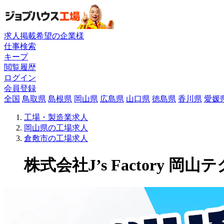
求人掲載希望の企業様
仕事検索
キープ
閲覧履歴
ログイン
会員登録
全国
鳥取県
島根県
岡山県
広島県
山口県
徳島県
香川県
愛媛
工場・製造業求人
岡山県の工場求人
倉敷市の工場求人
株式会社J’s Factory 岡