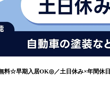
料☆早期入居OK◎／土日休み×年間休日1