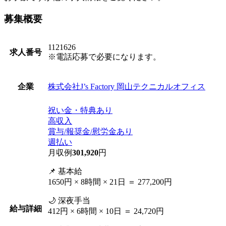
募集概要
1121626
求人番号
※電話応募で必要になります。
株式会社J’s Factory 岡山テクニカルオフィス
企業
祝い金・特典あり
高収入
賞与/報奨金/慰労金あり
週払い
月収例
301,920
円
📌 基本給
1650円 × 8時間 × 21日 ＝ 277,200円
🌙 深夜手当
給与詳細
412円 × 6時間 × 10日 ＝ 24,720円