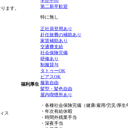
学歴不問
第二新卒歓迎
なります。
特に無し
正社員登用あり
赴任旅費の補助あり
家賃補助あり
交通費支給
社会保険完備
研修あり
制服貸与
タトゥーOK
ピアスOK
服装自由
福利厚生
髪型・髪色自由
屋内喫煙所あり
・各種社会保険完備（健康/雇用/労災/厚生
・年次有給休暇
ィス
・時間外残業手当
・深夜手当