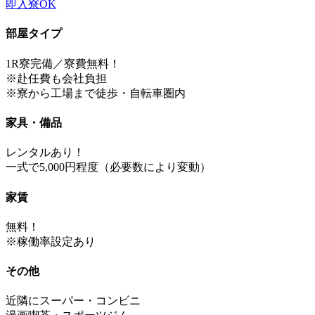
即入寮OK
部屋タイプ
1R寮完備／寮費無料！
※赴任費も会社負担
※寮から工場まで徒歩・自転車圏内
家具・備品
レンタルあり！
一式で5,000円程度（必要数により変動）
家賃
無料！
※稼働率設定あり
その他
近隣にスーパー・コンビニ