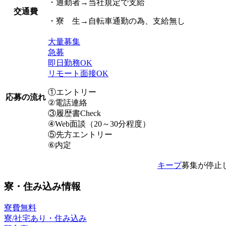
・通勤者→当社規定で支給
交通費
・寮 生→自転車通勤の為、支給無し
大量募集
急募
即日勤務OK
リモート面接OK
①エントリー
応募の流れ
②電話連絡
③履歴書Check
④Web面談（20～30分程度）
⑤先方エントリー
⑥内定
キープ
募集が停止
寮・住み込み情報
寮費無料
寮/社宅あり・住み込み