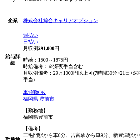
株式会社綜合キャリアオプション
企業
週払い
日払い
月収例
291,000
円
給与詳
時給：1500～1875円
細
時給備考：※深夜手当含む
月収例備考：29万1000円以上可(7時間30分×21日+深
手当)
車通勤OK
福岡県
豊前市
【勤務地】
福岡県豊前市
【備考】
三毛門駅から車8分、吉富駅から車9分、新豊津駅か
勤務地