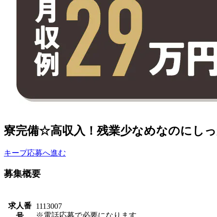
寮完備☆高収入！残業少なめなのにしっ
キープ
応募へ進む
募集概要
求人番
1113007
※電話応募で必要になります。
号