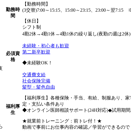
【勤務時間】
勤務時
(3交替)7:00～15:15、15:00～23:15、23:00～
間
【休日】
シフト制
4勤2休→4勤1休→4勤1休の繰り返し(夜勤の週は2
未経験・初心者も歓迎
第二新卒歓迎
必須資
格
◆未経験OK！
夜
交通費支給
社会保険完備
髪型・髪色自由
【福利厚生】各種保険・手当、有給、制服あり、家
定・支払い条件あり
福利厚
◆オンライン医師相談サポート(24H対応)◆試用期間あ
生
★就業前トレーニング：前トレ付！★
ら
動画で事前にお仕事内容の確認／学習ができるので