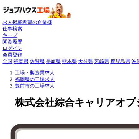
求人掲載希望の企業様
仕事検索
キープ
閲覧履歴
ログイン
会員登録
全国
福岡県
佐賀県
長崎県
熊本県
大分県
宮崎県
鹿児島県
沖
工場・製造業求人
福岡県の工場求人
豊前市の工場求人
株式会社綜合キャリアオプショ