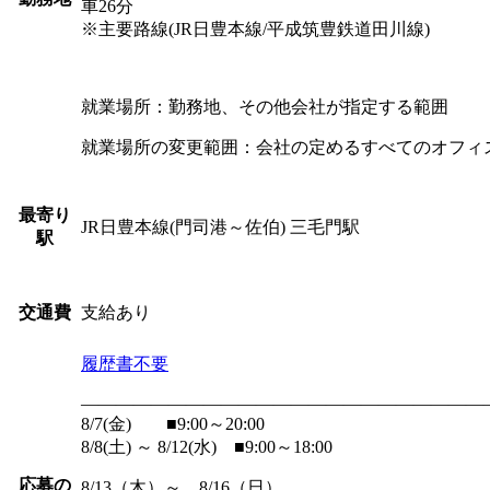
車26分
※主要路線(JR日豊本線/平成筑豊鉄道田川線)
就業場所：勤務地、その他会社が指定する範囲
就業場所の変更範囲：会社の定めるすべてのオフィ
最寄り
JR日豊本線(門司港～佐伯) 三毛門駅
駅
支給あり
交通費
履歴書不要
―――――――――――――――――――――――
8/7(金) ■9:00～20:00
8/8(土) ～ 8/12(水) ■9:00～18:00
応募の
8/13（木）～ 8/16（日）