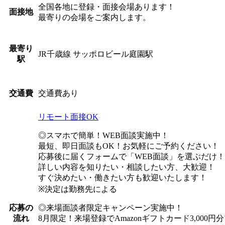
全国各地に登録・面接会場あります！
面接地
最寄りの会場をご案内します。
最寄り
JR千歳線 サッポロビール庭園駅
駅
交通費あり
交通費
リモート面接OK
◎スマホで簡単！WEB面談実施中！
最短、即日面談もOK！お気軽にご予約ください！
応募後に届くフォームで「WEB面談」を選ぶだけ！
詳しい内容を知りたい・相談したい方、大歓迎！
すぐ決めたい・働きたい方も歓迎いたします！
※決定は勤務先による
◎来場面談者限定キャンペーン実施中！
応募の
8月限定！来場登録でAmazonギフトカード3,000
流れ