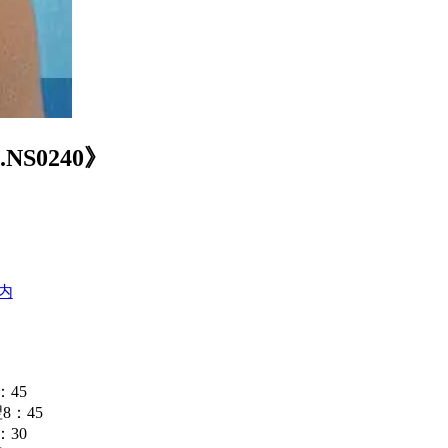
0240》
内
：45
翌8：45
：30