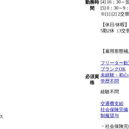
[4] 16：30～
勤務時
[5] 0：30～9
間
※[1] [2] 2交
【休日/休暇
5勤2休（3
【雇用形態補
フリーター歓
ブランクOK
未経験・初心
必須資
学歴不問
格
経験不問
交通費支給
社会保険完備
制服貸与
ス
・社会保険完