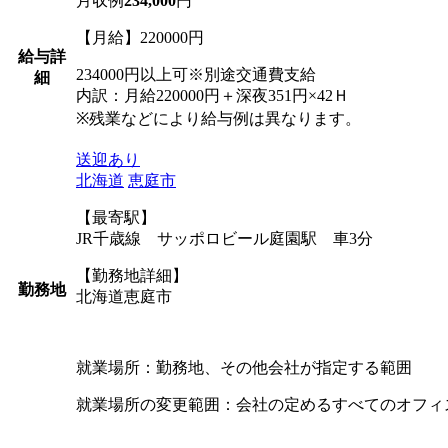
月収例
234,000
円
【月給】220000円
給与詳
234000円以上可※別途交通費支給
細
内訳：月給220000円＋深夜351円×42Ｈ
※残業などにより給与例は異なります。
送迎あり
北海道
恵庭市
【最寄駅】
JR千歳線 サッポロビール庭園駅 車3分
【勤務地詳細】
勤務地
北海道恵庭市
就業場所：勤務地、その他会社が指定する範囲
就業場所の変更範囲：会社の定めるすべてのオフィ