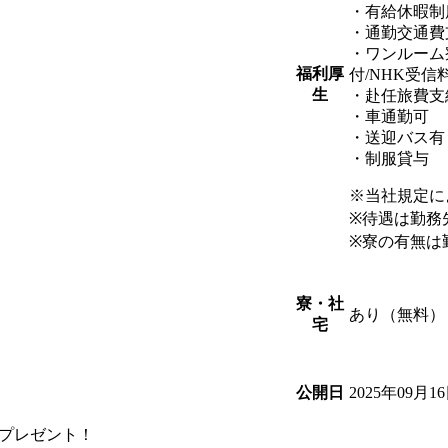
・有給休暇制
・通勤交通費
・ワンルーム
福利厚
付/NHK受信
生
・赴任旅費支
・車通勤可
・送迎バス有
・制服貸与
※当社規定に
※待遇は勤務
※寮の有無は
寮・社
あり（無料）
宅
2025年09月1
公開日
円分プレゼント！