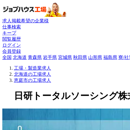
求人掲載希望の企業様
仕事検索
キープ
閲覧履歴
ログイン
会員登録
全国
北海道
青森県
岩手県
宮城県
秋田県
山形県
福島県
寮/
工場・製造業求人
北海道の工場求人
恵庭市の工場求人
日研トータルソーシング株式会