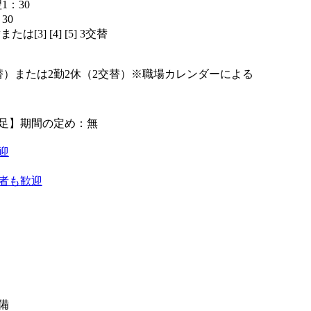
翌1：30
：30
替または[3] [4] [5] 3交替
】
交替）または2勤2休（2交替）※職場カレンダーによる
足】期間の定め：無
迎
者も歓迎
備