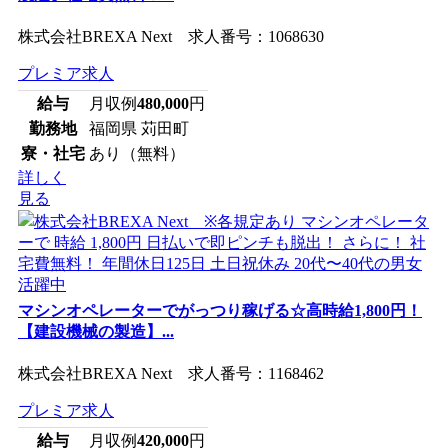
株式会社BREXA Next 求人番号：1068630
プレミア求人
給与
月収例
480,000
円
勤務地
福岡県 苅田町
寮・社宅
あり（無料）
詳しく
見る
マシンオペレーターでがっつり稼げる☆高時給1,800円！
【建設機械の製造】...
株式会社BREXA Next 求人番号：1168462
プレミア求人
給与
月収例
420,000
円