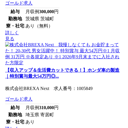
ゴールド求人
給与
月収例
300,000
円
勤務地
茨城県 茨城町
寮・社宅
あり（無料）
詳しく
見る
【収入アップ＆生活費カットできる！】ホンダ車の製造
｜特別賞与最大54万円◎...
株式会社BREXA Next 求人番号：1005849
ゴールド求人
給与
月収例
310,000
円
勤務地
埼玉県 寄居町
寮・社宅
あり