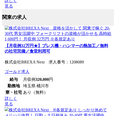
詳しく
見る
関東の求人
【月収例32万円★】プレス機・ハンマーの熱加工／無料
の社宅完備／食堂利用可
株式会社BREXA Next 求人番号：1208089
ゴールド求人
給与
月収例
320,000
円
勤務地
埼玉県 桶川市
寮・社宅
あり（無料）
詳しく
見る