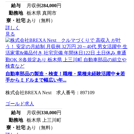
給与
月収例
284,000
円
勤務地
栃木県 真岡市
寮・社宅
あり（無料）
詳しく
見る
自動車部品の製造・検査！職種・業種未経験活躍中★若
手からミドルまで幅広い年...
株式会社BREXA Next 求人番号：897109
ゴールド求人
給与
月収例
330,000
円
勤務地
栃木県 上三川町
寮・社宅
あり（無料）