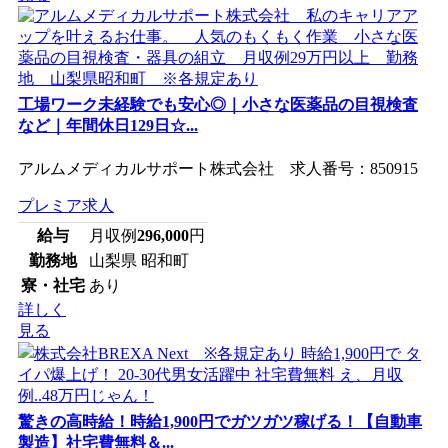
工場ワーク未経験でも安心◎｜小さな医薬品の目視検査
など｜年間休日129日☆...
アルムメディカルサポート株式会社 求人番号：850915
プレミア求人
給与
月収例
296,000
円
勤務地
山梨県 昭和町
寮・社宅
あり
詳しく
見る
驚きの高時給！時給1,900円でガツガツ稼げる！【自動車
製造】社宅費無料＆...