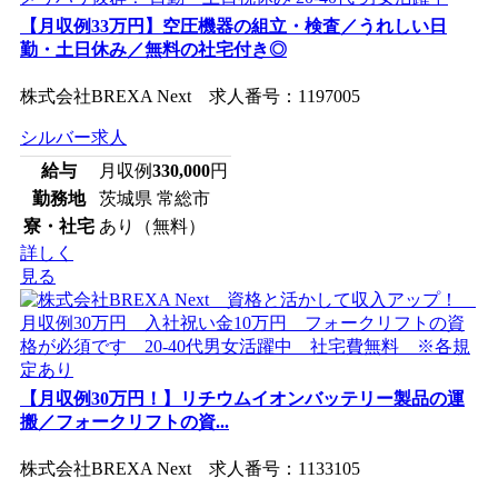
【月収例33万円】空圧機器の組立・検査／うれしい日
勤・土日休み／無料の社宅付き◎
株式会社BREXA Next 求人番号：1197005
シルバー求人
給与
月収例
330,000
円
勤務地
茨城県 常総市
寮・社宅
あり（無料）
詳しく
見る
【月収例30万円！】リチウムイオンバッテリー製品の運
搬／フォークリフトの資...
株式会社BREXA Next 求人番号：1133105