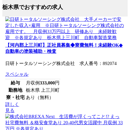
栃木県でおすすめの求人
【河内郡上三川町】正社員募集◆寮費無料！未経験OK◆
自動車の塗装補助・検査
日研トータルソーシング株式会社 求人番号：892074
スペシャル
給与
月収例
333,000
円
勤務地
栃木県 上三川町
寮・社宅
あり（無料）
詳しく
見る