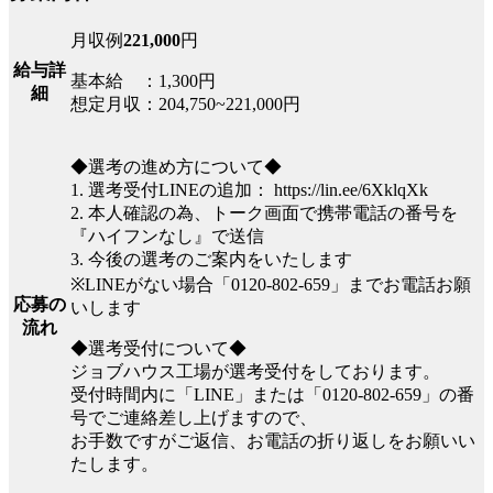
月収例
221,000
円
給与詳
基本給 ：1,300円
細
想定月収：204,750~221,000円
◆選考の進め方について◆
1. 選考受付LINEの追加： https://lin.ee/6XklqXk
2. 本人確認の為、トーク画面で携帯電話の番号を
『ハイフンなし』で送信
3. 今後の選考のご案内をいたします
※LINEがない場合「0120-802-659」までお電話お願
応募の
いします
流れ
◆選考受付について◆
ジョブハウス工場が選考受付をしております。
受付時間内に「LINE」または「0120-802-659」の番
号でご連絡差し上げますので、
お手数ですがご返信、お電話の折り返しをお願いい
たします。