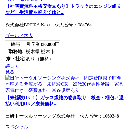
【社宅費無料＋格安食堂あり】トラックのエンジン組立
など｜生活費を抑えてゆと...
株式会社BREXA Next 求人番号：984764
ゴールド求人
給与
月収例
330,000
円
勤務地
栃木県 栃木市
寮・社宅
あり（無料）
詳しく
見る
【未経験OK！】ガラス繊維の巻き取り・検査・梱包／週
払い利用OK／寮費無料...
日研トータルソーシング株式会社 求人番号：1060348
スペシャル