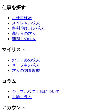
仕事を探す
お仕事検索
スペシャル求人
寮/社宅ありの求人
高収入の求人
期間工の求人
マイリスト
おすすめの求人
キープ中の求人
求人の閲覧履歴
コラム
ジョブハウス工場について
工場コラム
アカウント