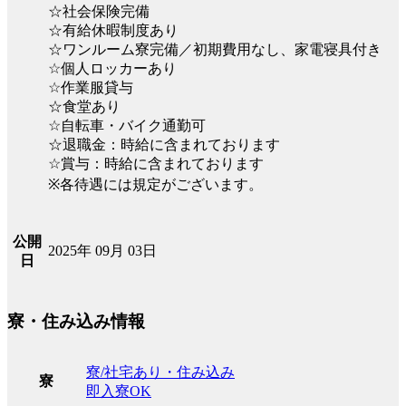
☆社会保険完備
☆有給休暇制度あり
☆ワンルーム寮完備／初期費用なし、家電寝具付き
☆個人ロッカーあり
☆作業服貸与
☆食堂あり
☆自転車・バイク通勤可
☆退職金：時給に含まれております
☆賞与：時給に含まれております
※各待遇には規定がございます。
公開
2025年 09月 03日
日
寮・住み込み情報
寮/社宅あり・住み込み
寮
即入寮OK