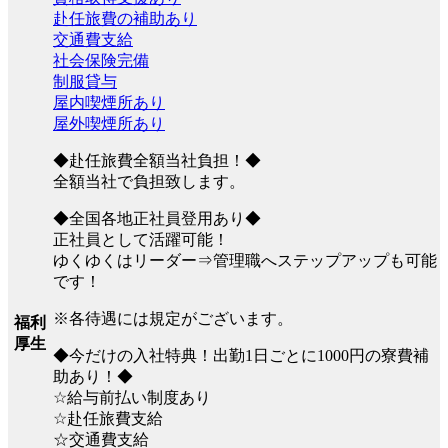
赴任旅費の補助あり
交通費支給
社会保険完備
制服貸与
屋内喫煙所あり
屋外喫煙所あり
◆赴任旅費全額当社負担！◆
全額当社で負担致します。
◆全国各地正社員登用あり◆
正社員として活躍可能！
ゆくゆくはリーダー⇒管理職へステップアップも可能
です！
※各待遇には規定がございます。
福利
厚生
◆今だけの入社特典！出勤1日ごとに1000円の寮費補
助あり！◆
☆給与前払い制度あり
☆赴任旅費支給
☆交通費支給