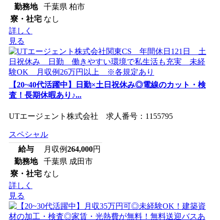
勤務地
千葉県 柏市
寮・社宅
なし
詳しく
見る
【20~40代活躍中】日勤×土日祝休み◎電線のカット・検
査！長期休暇あり♪...
UTエージェント株式会社 求人番号：1155795
スペシャル
給与
月収例
264,000
円
勤務地
千葉県 成田市
寮・社宅
なし
詳しく
見る