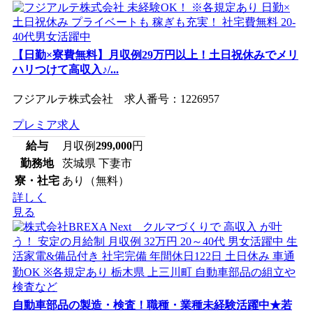
【日勤×寮費無料】月収例29万円以上！土日祝休みでメリ
ハリつけて高収入♪/...
フジアルテ株式会社 求人番号：1226957
プレミア求人
給与
月収例
299,000
円
勤務地
茨城県 下妻市
寮・社宅
あり（無料）
詳しく
見る
自動車部品の製造・検査！職種・業種未経験活躍中★若