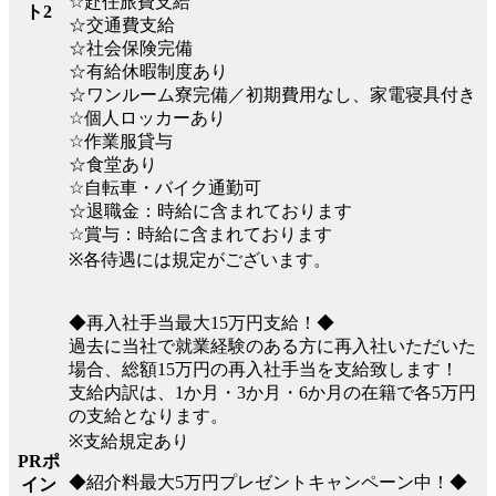
☆赴任旅費支給
ト2
☆交通費支給
☆社会保険完備
☆有給休暇制度あり
☆ワンルーム寮完備／初期費用なし、家電寝具付き
☆個人ロッカーあり
☆作業服貸与
☆食堂あり
☆自転車・バイク通勤可
☆退職金：時給に含まれております
☆賞与：時給に含まれております
※各待遇には規定がございます。
◆再入社手当最大15万円支給！◆
過去に当社で就業経験のある方に再入社いただいた
場合、総額15万円の再入社手当を支給致します！
支給内訳は、1か月・3か月・6か月の在籍で各5万円
の支給となります。
※支給規定あり
PRポ
◆紹介料最大5万円プレゼントキャンペーン中！◆
イン