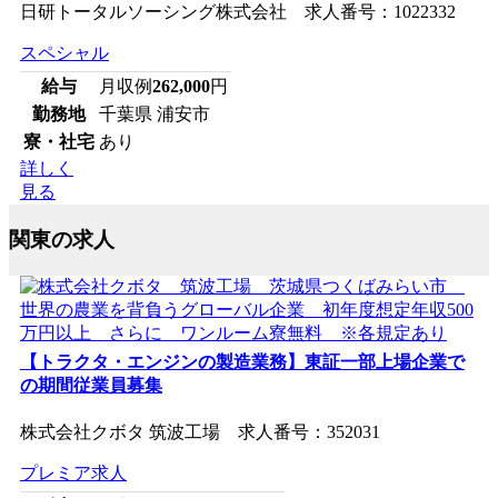
日研トータルソーシング株式会社 求人番号：1022332
スペシャル
給与
月収例
262,000
円
勤務地
千葉県 浦安市
寮・社宅
あり
詳しく
見る
関東の求人
【トラクタ・エンジンの製造業務】東証一部上場企業で
の期間従業員募集
株式会社クボタ 筑波工場 求人番号：352031
プレミア求人