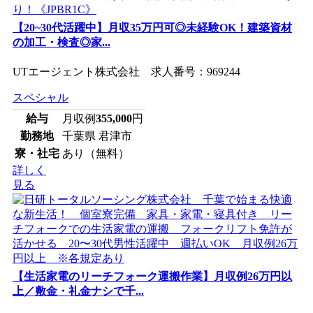
【20~30代活躍中】月収35万円可◎未経験OK！建築資材
の加工・検査◎家...
UTエージェント株式会社 求人番号：969244
スペシャル
給与
月収例
355,000
円
勤務地
千葉県 君津市
寮・社宅
あり（無料）
詳しく
見る
【生活家電のリーチフォーク運搬作業】月収例26万円以
上／敷金・礼金ナシで千...