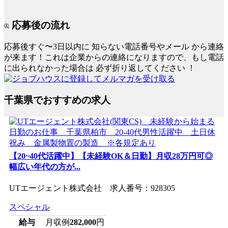
応募後の流れ
応募後すぐ〜3日以内に
知らない電話番号やメール
から連絡
が来ます！これは企業からの連絡になりますので、もし電話
に出られなかった場合は
必ず折り返してください
！
千葉県でおすすめの求人
【20~40代活躍中】【未経験OK＆日勤】月収28万円可◎
幅広い年代の方が...
UTエージェント株式会社 求人番号：928305
スペシャル
給与
月収例
282,000
円