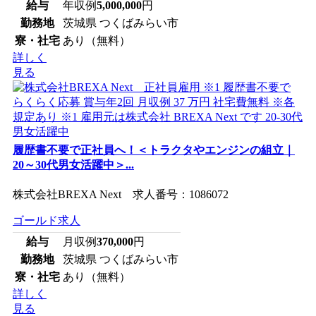
給与
年収例
5,000,000
円
勤務地
茨城県 つくばみらい市
寮・社宅
あり（無料）
詳しく
見る
履歴書不要で正社員へ！＜トラクタやエンジンの組立｜
20～30代男女活躍中＞...
株式会社BREXA Next 求人番号：1086072
ゴールド求人
給与
月収例
370,000
円
勤務地
茨城県 つくばみらい市
寮・社宅
あり（無料）
詳しく
見る