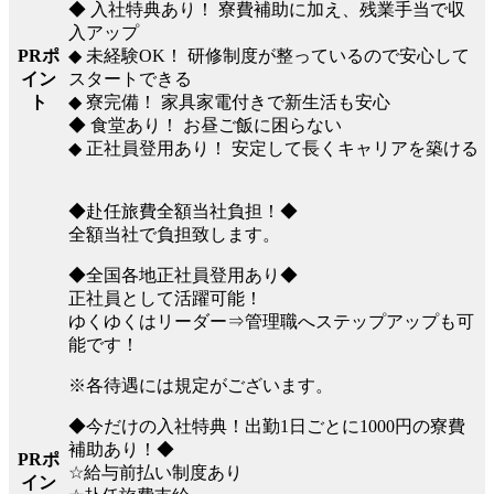
◆ 入社特典あり！ 寮費補助に加え、残業手当で収
入アップ
PRポ
◆ 未経験OK！ 研修制度が整っているので安心して
イン
スタートできる
ト
◆ 寮完備！ 家具家電付きで新生活も安心
◆ 食堂あり！ お昼ご飯に困らない
◆ 正社員登用あり！ 安定して長くキャリアを築ける
◆赴任旅費全額当社負担！◆
全額当社で負担致します。
◆全国各地正社員登用あり◆
正社員として活躍可能！
ゆくゆくはリーダー⇒管理職へステップアップも可
能です！
※各待遇には規定がございます。
◆今だけの入社特典！出勤1日ごとに1000円の寮費
補助あり！◆
PRポ
☆給与前払い制度あり
イン