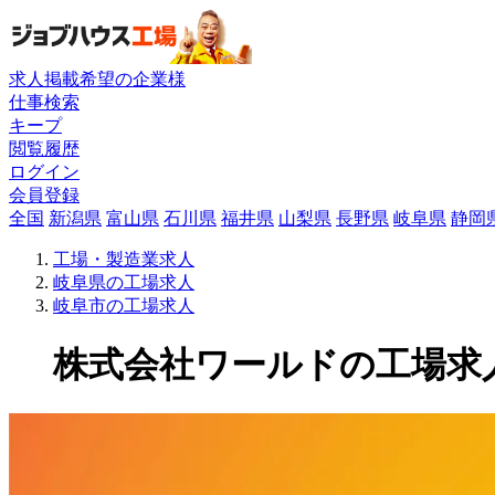
求人掲載希望の企業様
仕事検索
キープ
閲覧履歴
ログイン
会員登録
全国
新潟県
富山県
石川県
福井県
山梨県
長野県
岐阜県
静岡
工場・製造業求人
岐阜県の工場求人
岐阜市の工場求人
株式会社ワールドの工場求人(1