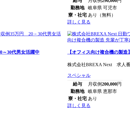
給与
月収例
290,000
円
勤務地
岐阜県 可児市
寮・社宅
あり（無料）
詳しく見る
0～30代男女活躍中
【オフィス向け複合機の製造】
株式会社BREXA Next 求人番号：
スペシャル
給与
月収例
200,000
円
勤務地
岐阜県 恵那市
寮・社宅
あり
詳しく見る