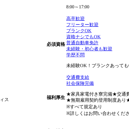
8:00～17:00
高卒歓迎
フリーター歓迎
ブランクOK
）
資格ナシでもOK
普通自動車免許
必須資格
未経験・初心者も歓迎
学歴不問
未経験OK！ブランクあっても
交通費支給
社会保険完備
★家具家電付き寮完備★交通
福利厚生
ィス
★無期雇用契約登用制度あり
※すべて規定あり
※詳しくはお問い合わせくだ