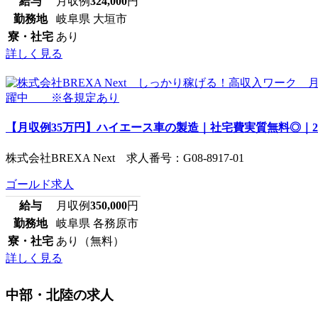
給与
月収例
324,000
円
勤務地
岐阜県 大垣市
寮・社宅
あり
詳しく見る
【月収例35万円】ハイエース車の製造｜社宅費実質無料◎｜2
株式会社BREXA Next 求人番号：G08-8917-01
ゴールド求人
給与
月収例
350,000
円
勤務地
岐阜県 各務原市
寮・社宅
あり（無料）
詳しく見る
中部・北陸の求人