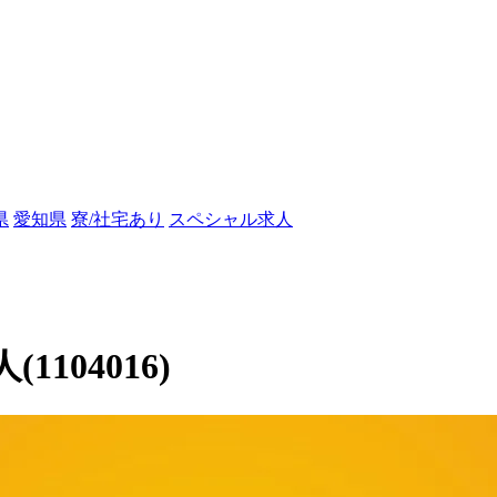
県
愛知県
寮/社宅あり
スペシャル求人
104016)