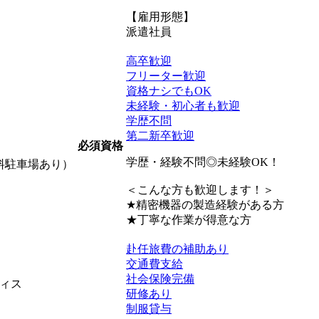
【雇用形態】
派遣社員
高卒歓迎
フリーター歓迎
資格ナシでもOK
未経験・初心者も歓迎
学歴不問
第二新卒歓迎
必須資格
学歴・経験不問◎未経験OK！
料駐車場あり）
＜こんな方も歓迎します！＞
★精密機器の製造経験がある方
★丁寧な作業が得意な方
赴任旅費の補助あり
交通費支給
社会保険完備
ィス
研修あり
制服貸与