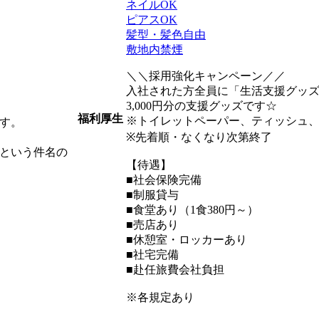
ネイルOK
ピアスOK
髪型・髪色自由
敷地内禁煙
＼＼採用強化キャンペーン／／
入社された方全員に「生活支援グッ
3,000円分の支援グッズです☆
福利厚生
※トイレットペーパー、ティッシュ
す。
※先着順・なくなり次第終了
という件名の
【待遇】
■社会保険完備
■制服貸与
■食堂あり（1食380円～）
■売店あり
■休憩室・ロッカーあり
■社宅完備
■赴任旅費会社負担
※各規定あり