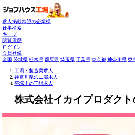
求人掲載希望の企業様
仕事検索
キープ
閲覧履歴
ログイン
会員登録
全国
茨城県
栃木県
群馬県
埼玉県
千葉県
東京都
神奈川県
寮
工場・製造業求人
神奈川県の工場求人
平塚市の工場求人
株式会社イカイプロダクトの工場