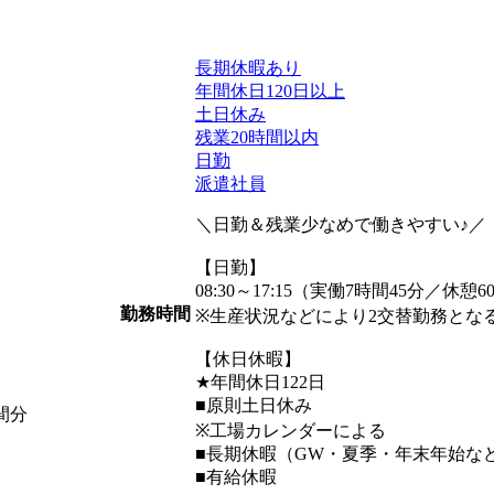
長期休暇あり
年間休日120日以上
土日休み
残業20時間以内
日勤
派遣社員
＼日勤＆残業少なめで働きやすい♪／
【日勤】
08:30～17:15（実働7時間45分／休憩6
勤務時間
※生産状況などにより2交替勤務とな
【休日休暇】
★年間休日122日
■原則土日休み
時間分
※工場カレンダーによる
■長期休暇（GW・夏季・年末年始な
■有給休暇