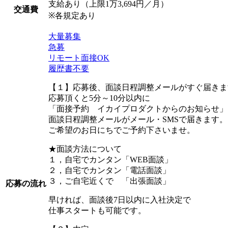
支給あり（上限1万3,694円／月）
交通費
※各規定あり
大量募集
急募
リモート面接OK
履歴書不要
【１】応募後、面談日程調整メールがすぐ届きま
応募頂くと5分～10分以内に
「面接予約 イカイプロダクトからのお知らせ」
面談日程調整メールがメール・SMSで届きます。
ご希望のお日にちでご予約下さいませ。
★面談方法について
１，自宅でカンタン「WEB面談」
２，自宅でカンタン「電話面談」
３，ご自宅近くで 「出張面談」
応募の流れ
早ければ、面談後7日以内に入社決定で
仕事スタートも可能です。