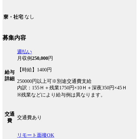
なし
寮・社宅
募集内容
週払い
月収例
250,000
円
【時給】1400円
給与
詳細
250000円以上可※別途交通費支給
内訳：155Ｈ＋残業1750円×10Ｈ＋深夜350円×45Ｈ
※残業などにより給与例は異なります。
交通
交通費あり
費
リモート面接OK