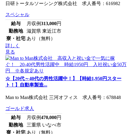
日研トータルソーシング株式会社 求人番号：616982
スペシャル
給与
月収例
313,000
円
勤務地
滋賀県 東近江市
寮・社宅
あり（無料）
詳しく
見る
☆【20代～40代の男性活躍中！】【時給1,950円スター
ト！】自動車製造...
Man to Man株式会社 三河オフィス 求人番号：678848
ゴールド求人
給与
月収例
470,000
円
勤務地
三重県 いなべ市
寮・社宅
あり（無料）