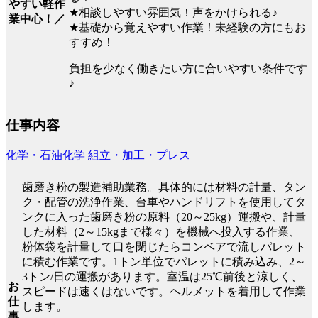
やすい軽作
★相談しやすい雰囲気！声をかけられる♪
業中心！／
★基礎から覚えやすい作業！未経験の方にもお
すすめ！
負担を少なく働きたい方に合いやすい条件です
♪
仕事内容
化学・石油化学
組立・加工・プレス
歯磨き粉の製造補助業務。具体的には材料の計量、タン
ク・配管の洗浄作業、台車やハンドリフトを使用してタ
ンクに入った歯磨き粉の原料（20～25kg）運搬や、計量
した材料（2～15kgまで様々）を機械へ投入する作業、
粉体袋を計量して口を閉じたらコンベアで流しパレット
に積む作業です。1トン単位でパレットに積み込み、2～
3トン/日の運搬があります。室温は25℃前後と涼しく、
お
スピードは速くはないです。ヘルメットを着用して作業
仕
します。
事