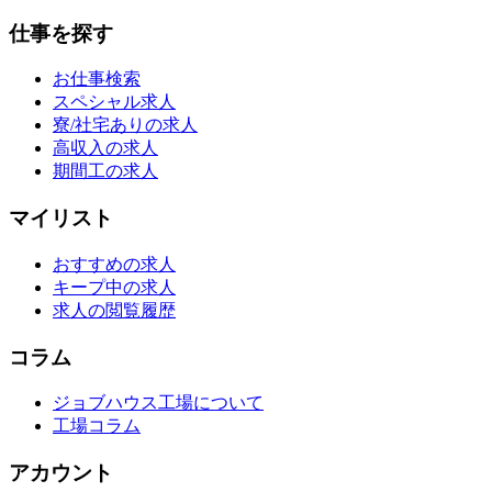
仕事を探す
お仕事検索
スペシャル求人
寮/社宅ありの求人
高収入の求人
期間工の求人
マイリスト
おすすめの求人
キープ中の求人
求人の閲覧履歴
コラム
ジョブハウス工場について
工場コラム
アカウント