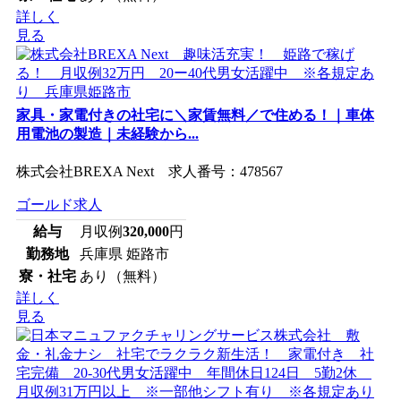
詳しく
見る
家具・家電付きの社宅に＼家賃無料／で住める！｜車体
用電池の製造｜未経験から...
株式会社BREXA Next 求人番号：478567
ゴールド求人
給与
月収例
320,000
円
勤務地
兵庫県 姫路市
寮・社宅
あり（無料）
詳しく
見る