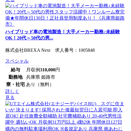
ハイブリッド車の電池製造！大手メーカー勤務♪未経験
OK！20代～50代の男...
株式会社BREXA Next 求人番号：1005848
スペシャル
給与
月収例
310,000
円
勤務地
兵庫県 姫路市
寮・社宅
あり（無料）
詳しく
見る