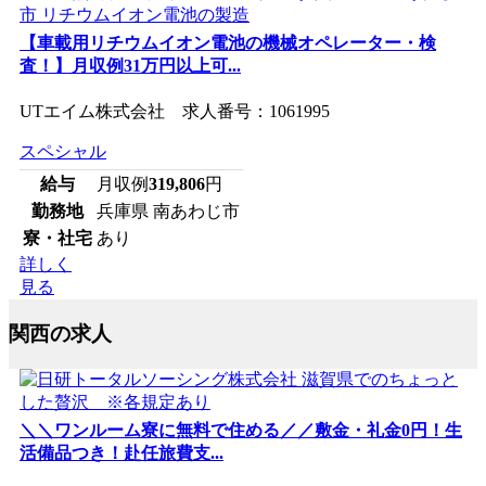
【車載用リチウムイオン電池の機械オペレーター・検
査！】月収例31万円以上可...
UTエイム株式会社 求人番号：1061995
スペシャル
給与
月収例
319,806
円
勤務地
兵庫県 南あわじ市
寮・社宅
あり
詳しく
見る
関西の求人
＼＼ワンルーム寮に無料で住める／／敷金・礼金0円！生
活備品つき！赴任旅費支...