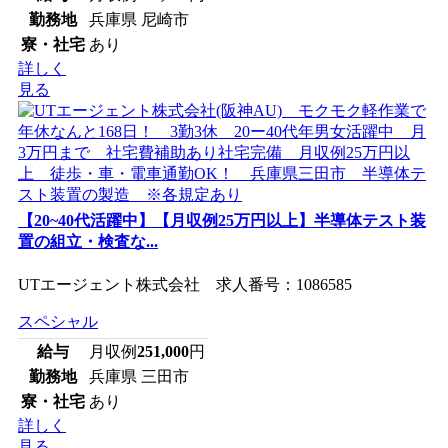
勤務地
兵庫県 尼崎市
寮・社宅
あり
詳しく
見る
【20~40代活躍中】【月収例25万円以上】半導体テスト装
置の組立・検査な...
UTエージェント株式会社 求人番号：1086585
スペシャル
給与
月収例
251,000
円
勤務地
兵庫県 三田市
寮・社宅
あり
詳しく
見る