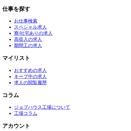
仕事を探す
お仕事検索
スペシャル求人
寮/社宅ありの求人
高収入の求人
期間工の求人
マイリスト
おすすめの求人
キープ中の求人
求人の閲覧履歴
コラム
ジョブハウス工場について
工場コラム
アカウント