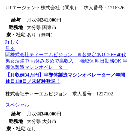
UTエージェント株式会社（関東） 求人番号：1216326
給与
月収例
241,000
円
勤務地
大分県 国東市
寮・社宅
あり（無料）
詳しく
見る
【月収例34万円】半導体製造マシンオペレーター／年間
休日130日／未経験歓迎！
株式会社ティーエムビジョン 求人番号：1227102
スペシャル
給与
月収例
340,000
円
勤務地
大分県 大分市
寮・社宅
なし