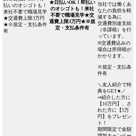
★日払いOK！即払い
当社では働くあ
のオシゴトも！来社
なたの負担を軽
不要で職場見学★交
減する為に
通費上限3万円★※規
交通費別途支給
定・支払条件有
（非課税）を行
っています。
※交通費込みの
場合は所得税が
かかります。
※規定・支払条
件有
＼友人紹介で特
典をGET★／
⇒紹介した方に
【10万円】、さ
れた方に【5万
円】をプレゼン
ト！
期間限定で金額
増加キャンペー