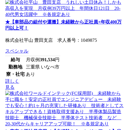
★【車部品の組付や運搬】未経験から正社員×年収400万
円以上可！
株式会社平山 豊田支店 求人番号：1049875
スペシャル
給与
月収例
391,534
円
勤務地
三重県 いなべ市
寮・社宅
あり
詳しく
見る