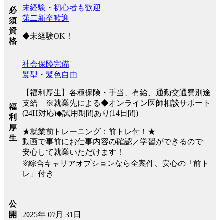
未経験・初心者も歓迎
必
第二新卒歓迎
須
資
◆未経験OK！
格
社会保険完備
髪型・髪色自由
【福利厚生】各種保険・手当、有給、通勤交通費別途
支給 ※就業先による◆オンライン医師相談サポート
福
(24H対応)◆試用期間あり(14日間)
利
厚
★就業前トレーニング：前トレ付！★
生
動画で事前にお仕事内容の確認／学習ができるので
安心して就業いただけます！
※綜合キャリアオプションなら全案件、安心の「前ト
レ」付き
公
2025年 07月 31日
開