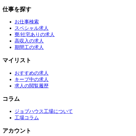
仕事を探す
お仕事検索
スペシャル求人
寮/社宅ありの求人
高収入の求人
期間工の求人
マイリスト
おすすめの求人
キープ中の求人
求人の閲覧履歴
コラム
ジョブハウス工場について
工場コラム
アカウント