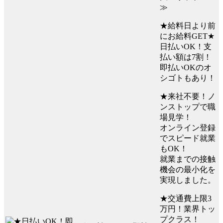
≫
★給料日より前
にお給料GET★
日払いOK！支
払い額は7割！
即払いOKのオ
シゴトもあり！
★来社不要！ノ
ンストップで職
場見学！
オンライン登録
でスピード就業
もOK！
就業までの接触
機会の最小化を
実現しました。
★交通費上限3
万円！業界トッ
プクラス！