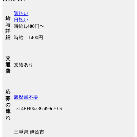
週払い
給
日払い
与
時給
1,400
円〜
詳
時給：1400円
細
交
支給あり
通
費
応
履歴書不要
募
の
1314EH0623G49★70-S
流
れ
三重県 伊賀市