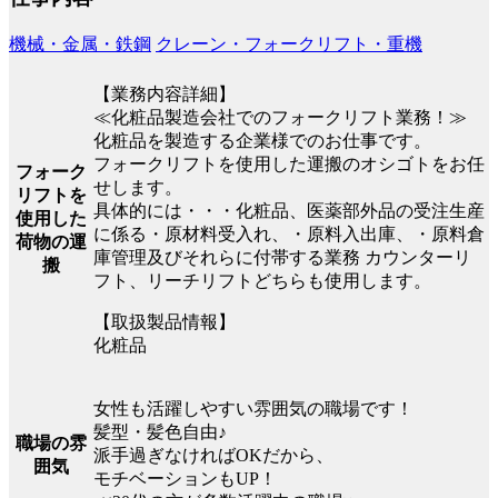
機械・金属・鉄鋼
クレーン・フォークリフト・重機
【業務内容詳細】
≪化粧品製造会社でのフォークリフト業務！≫
化粧品を製造する企業様でのお仕事です。
フォークリフトを使用した運搬のオシゴトをお任
フォーク
せします。
リフトを
具体的には・・・化粧品、医薬部外品の受注生産
使用した
に係る・原材料受入れ、・原料入出庫、・原料倉
荷物の運
庫管理及びそれらに付帯する業務 カウンターリ
搬
フト、リーチリフトどちらも使用します。
【取扱製品情報】
化粧品
女性も活躍しやすい雰囲気の職場です！
髪型・髪色自由♪
職場の雰
派手過ぎなければOKだから、
囲気
モチベーションもUP！