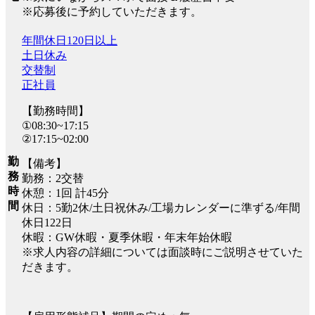
※応募後に予約していただきます。
年間休日120日以上
土日休み
交替制
正社員
【勤務時間】
①08:30~17:15
②17:15~02:00
勤
【備考】
務
勤務：2交替
時
休憩：1回 計45分
間
休日：5勤2休/土日祝休み/工場カレンダーに準ずる/年間
休日122日
休暇：GW休暇・夏季休暇・年末年始休暇
※求人内容の詳細については面談時にご説明させていた
だきます。