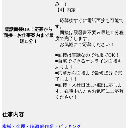
み！）
【4】内定！
応募後すぐに電話面接も可能で
す。
電話面接OK！応募から
面接は履歴書不要＆最短15分程
面接・お仕事案内まで最
度で完了します。
短15分！
お気軽にご応募ください！
■面接は電話なので私服でOK！
■自宅でできるオンライン面接も
あります。
■応募から面接まで最短15分で完
了します！
■面接・入社日はご相談に応じま
す。在職中の方もお気軽にご応募
ください！
仕事内容
機械・金属・鉄鋼
軽作業・ピッキング