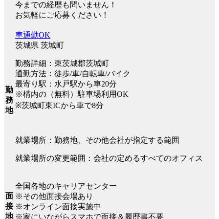
今までの経歴も問いません！
お気軽にご応募ください！
車通勤OK
茨城県 茨城町
勤務詳細：東茨城郡茨城町
通勤方法：徒歩/車/自転車/バイク
最寄り駅：水戸駅から車20分
勤
※構内の（無料）駐車場利用OK
務
※茨城町東ICから車で8分
地
就業場所：勤務地、その他会社が指定する範囲
就業場所の変更範囲：会社の定めるすべてのオフィス
全国各地のキャリアセンター
面
※その他面接会場あり
接
※オンライン面接実施中
地
※家にいながらスマホで面接＆履歴書不要