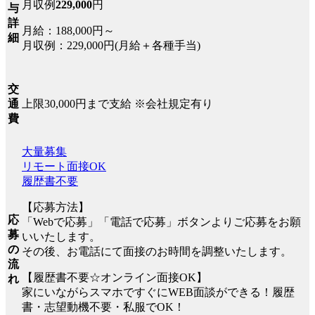
月収例
229,000
円
与
詳
月給：188,000円～
細
月収例：229,000円(月給＋各種手当)
交
上限30,000円まで支給 ※会社規定有り
通
費
大量募集
リモート面接OK
履歴書不要
【応募方法】
応
「Webで応募」「電話で応募」ボタンよりご応募をお願
募
いいたします。
の
その後、お電話にて面接のお時間を調整いたします。
流
【履歴書不要☆オンライン面接OK】
れ
家にいながらスマホですぐにWEB面談ができる！履歴
書・志望動機不要・私服でOK！