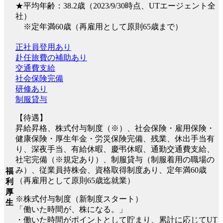
★平均年齢：38.2歳（2023/9/30時点、UTエージェント全
社）
※定年満60歳（再雇用として原則65歳まで）
正社員登用あり
赴任旅費の補助あり
交通費支給
社会保険完備
研修あり
制服貸与
【待遇】
昇給昇格、株式付与制度（※）、社会保険・雇用保険・
健康保険・厚生年金・労災保険完備、残業、休出手当有
り、深夜手当、有給休暇、慶弔休暇、通勤交通費支給、
社宅完備（※規定あり）、制服貸与（制服着用の職場の
み）、従業員持株会、資格取得制度あり、定年満60歳
福
（再雇用として原則65歳迄就業）
利
厚
※株式付与制度（新制度スタート）
生
「働いた時間が、株になる。」
・働いた時間がポイントとして貯まり、累計に応じてUT