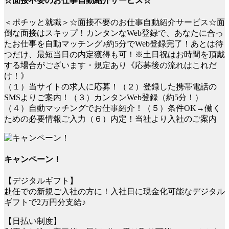
☆面接不要のお仕事自動紹介サービス☆
＜ポチッと就職＞☆面接不要のお仕事自動紹介サービス☆面
倒な面接はスキップ！カンタンなWeb登録で、あなたに合っ
たお仕事を自動マッチング♪約5分でWeb登録完了！あとは待
つだけ、最短当日の内定獲得も可！※土日祝はお時間を頂戴
する場合がございます・規定あり《応募後の流れはこれだ
け！》
（１）当サイトの求人に応募！（２）登録した携帯電話の
SMSよりご案内！（３）カンタンWeb登録（約5分！）
（４）自動マッチングでお仕事紹介！（５）条件OK→働く
ための必要情報ご入力（６）内定！当社より入社のご案内
キャンペーン！
【デジタルギフト】
赴任での新規ご入社の方に！入社日に現金化可能なデジタル
ギフトで2万円分支給♪
【日払い制度】