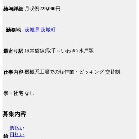
月収例
229,000
円
給与詳細
茨城県
茨城町
勤務地
JR常磐線(取手～いわき) 水戸駅
最寄り駅
機械系工場での軽作業・ピッキング 交替制
仕事内容
なし
寮・社宅
募集内容
週払い
日払い
給