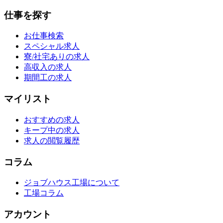
仕事を探す
お仕事検索
スペシャル求人
寮/社宅ありの求人
高収入の求人
期間工の求人
マイリスト
おすすめの求人
キープ中の求人
求人の閲覧履歴
コラム
ジョブハウス工場について
工場コラム
アカウント