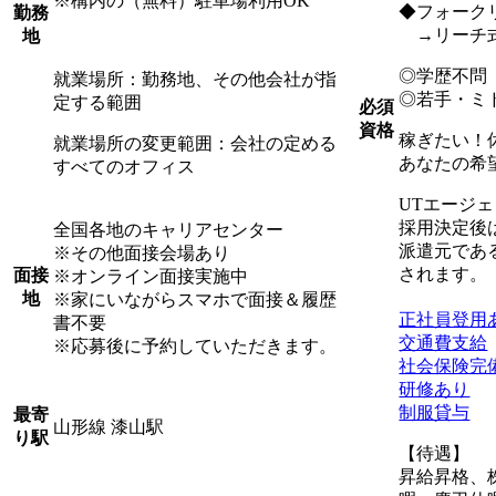
※構内の（無料）駐車場利用OK
◆フォーク
勤務
→リーチ式
地
◎学歴不問
就業場所：勤務地、その他会社が指
◎若手・ミ
定する範囲
必須
資格
稼ぎたい！
就業場所の変更範囲：会社の定める
あなたの希
すべてのオフィス
UTエージ
採用決定後
全国各地のキャリアセンター
派遣元であ
※その他面接会場あり
されます。
面接
※オンライン面接実施中
地
※家にいながらスマホで面接＆履歴
正社員登用
書不要
交通費支給
※応募後に予約していただきます。
社会保険完
研修あり
制服貸与
最寄
山形線 漆山駅
り駅
【待遇】
昇給昇格、