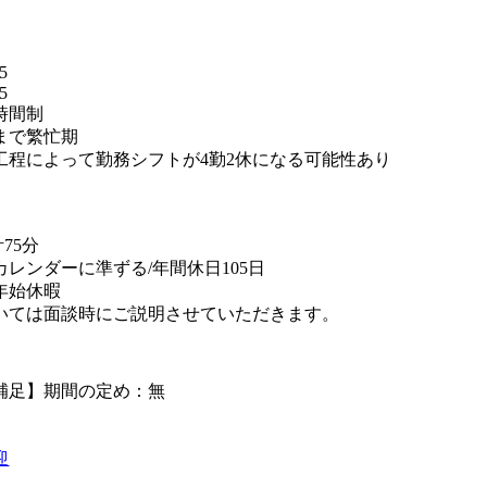
】
5
5
時間制
まで繁忙期
工程によって勤務シフトが4勤2休になる可能性あり
替
75分
レンダーに準ずる/年間休日105日
年始休暇
いては面談時にご説明させていただきます。
補足】期間の定め：無
迎