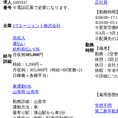
正社員
求人
1095937
※電話応募で必要になります。
番号
【勤務時間
①08:00~17:1
②20:00~05:1
UTエージェント株式会社
企業
※変形労働
※4月～9月
高収入
※配属先の
週払い
勤務
【備考】
給料前払いOK
時間
勤務：2交
月収例
305,000
円
給与
休憩：2回 計
詳細
時給：1,200円～
休日：会社カ
月収例：305,000円（時給×8H実働×21
休暇：年末
日稼働＋各種手当）
※詳細につ
車通勤OK
山形県
山形市
【雇用形態
勤務詳細：山形市
学歴不問
通勤方法：車
第二新卒歓
最寄り駅：漆山駅から車2分