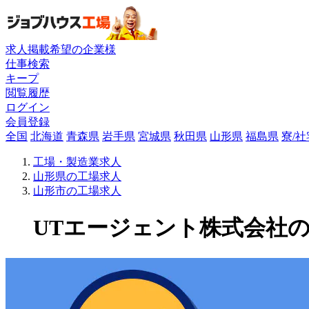
求人掲載希望の企業様
仕事検索
キープ
閲覧履歴
ログイン
会員登録
全国
北海道
青森県
岩手県
宮城県
秋田県
山形県
福島県
寮/
工場・製造業求人
山形県の工場求人
山形市の工場求人
UTエージェント株式会社の工場