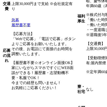
暇、慶弔休
上限30,000円まで支給 ※会社規定有
交通
年満60歳（
り
費
※株式付与
福利
「働いた時
急募
厚生
・働いた時
履歴書不要
・一度退職
【応募方法】
※退職後5
「Webで応募」「電話で応募」ボタン
【交通費】
よりご応募をお願いいたします。
上限30,0
その後、お電話にて面接のお時間を
応募
調整いたします。
の流
【受動喫煙
れ
【履歴書不要☆オンライン面接OK】
有:屋内禁
家にいながらスマホですぐにWEB面
※定年満60
談ができる！履歴書・志望動機不
要・私服でOK！
今までの経歴も問いません！
寮・
お気軽にご応募ください！
なし
社宅