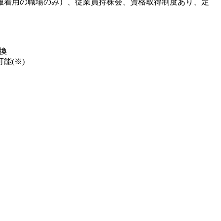
服着用の職場のみ）、従業員持株会、資格取得制度あり、定
換
能(※)