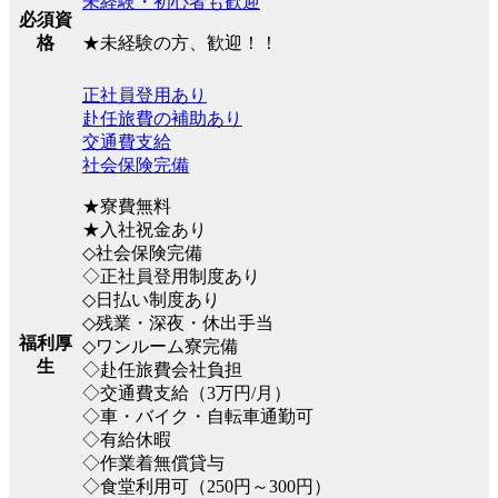
未経験・初心者も歓迎
必須資
★未経験の方、歓迎！！
格
正社員登用あり
赴任旅費の補助あり
交通費支給
社会保険完備
★寮費無料
★入社祝金あり
◇社会保険完備
◇正社員登用制度あり
◇日払い制度あり
◇残業・深夜・休出手当
福利厚
◇ワンルーム寮完備
生
◇赴任旅費会社負担
◇交通費支給（3万円/月）
◇車・バイク・自転車通勤可
◇有給休暇
◇作業着無償貸与
◇食堂利用可（250円～300円）