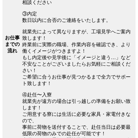
相談ください
③内定
数日以内に合否のご連絡をいたします。
就業先によって異なりますが、工場見学へご案内
お仕事
致します！
までの
終業前に実際の職場、作業内容を確認でき、より
流れ
働くイメージがつきますよ！
もし内定後や見学後に「イメージと違う…」など
不安なことがございましたらお気軽にご相談くだ
さい！
ご希望に合うお仕事が見つかるまで全力でサポー
ト致します！
④赴任〜入寮
就業先が遠方の場合は引っ越しの準備をお願い致
します！
ご用意する寮には生活に必要な家具・家電付きな
ので、
事前に荷物を送付することで、赴任当日は必要最
低限の荷物のみでの赴任が可能です！