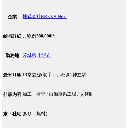
株式会社BREXA Next
企業
月収例
380,000
円
給与詳細
茨城県
土浦市
勤務地
JR常磐線(取手～いわき) 神立駅
最寄り駅
加工・検査 / 自動車系工場 / 交替制
仕事内容
あり（無料）
寮・社宅