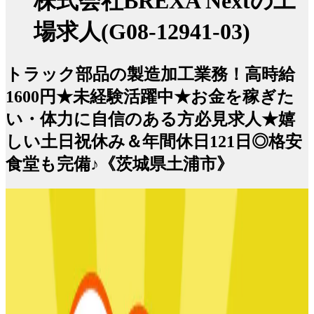
株式会社BREXA Nextの工
場求人(G08-12941-03)
トラック部品の製造加工業務！高時給
1600円★未経験活躍中★お金を稼ぎた
い・体力に自信のある方必見求人★嬉
しい土日祝休み＆年間休日121日◎格安
食堂も完備♪《茨城県土浦市》