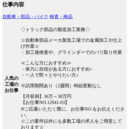
仕事内容
自動車・部品・バイク
検査・検品
◇トラック部品の製造加工業務◇
☆自動車部品メーカ製造工場での金属加工や仕上
げ作業☆
・加工後検査や、グラインダーでのバリ取り作業
≪こんな方におすすめ≫
・体力に自信がある方におすすめ♪
・一人で黙々とやりたい方♪
人気の
工場の
※試用期間あり（2週間）時給変動なし
お仕事
【月収例】36万～38万円
【お仕事NO.12941-03】
※ご応募いただく際に、お仕事NO.をお伝えくださ
い。
☆この案件以外にも多数工場の求人をご用意して
おります☆