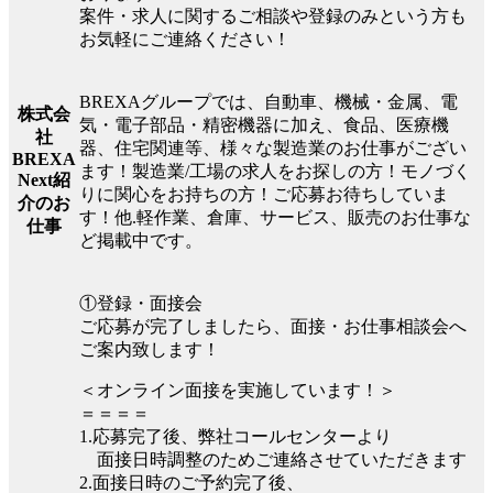
案件・求人に関するご相談や登録のみという方も
お気軽にご連絡ください！
BREXAグループでは、自動車、機械・金属、電
株式会
気・電子部品・精密機器に加え、食品、医療機
社
器、住宅関連等、様々な製造業のお仕事がござい
BREXA
ます！製造業/工場の求人をお探しの方！モノづく
Next紹
りに関心をお持ちの方！ご応募お待ちしていま
介のお
す！他.軽作業、倉庫、サービス、販売のお仕事な
仕事
ど掲載中です。
①登録・面接会
ご応募が完了しましたら、面接・お仕事相談会へ
ご案内致します！
＜オンライン面接を実施しています！＞
＝＝＝＝
1.応募完了後、弊社コールセンターより
面接日時調整のためご連絡させていただきます
2.面接日時のご予約完了後、