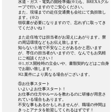
水道・ガス・電気の開栓準備(※1)も、BREXAグル
ープで行いますのでご安心ください。
また、現場までの赴任交通費も会社にて負担致し
ます。(※2)
領収書が必要になりますので、忘れずに取ってき
てくださいね！
また赴任地では担当者がお迎えにあがります。寮
の周辺環境などもお伝え致します。
知らない土地で不安なことがあるかと思います
が、専任の担当者がいますので、なんでもお気軽
にご相談ください！
※1.ガス開栓時の立会いや、書類契約などはご自身
でお願い致します。
※2.案件により異なる場合がございます。
⑤お仕事スタート
いよいよお仕事スタート！
お仕事の仕方やルールを教わるのに研修が用意さ
れている場合もあります。
不安な事もあるかもしれませんが、職場の仲間は
きっとアナタを歓迎してくれるはずです！