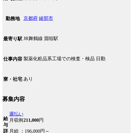
京都府
綾部市
勤務地
JR舞鶴線 淵垣駅
最寄り駅
製薬化粧品系工場での検査・検品 日勤
仕事内容
あり
寮・社宅
募集内容
週払い
給
月収例
211,000
円
与
月給 ：196,000円～
詳