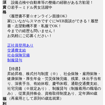
須
設備点検や自動車等の整備の経験がある方歓迎！
資
◎若手～ミドル男女活躍中
格
《履歴書不要☆オンライン面接OK》
家にいながらスマホですぐにWEB面談ができる！履歴
書・志望動機不要・私服でOK！
今までの経歴も問いません！
お気軽にご応募ください！
正社員登用あり
交通費支給
社会保険完備
制服貸与
【待遇】
昇給昇格、株式付与制度（※）、社会保険・雇用保険・
健康保険・厚生年金・労災保険完備、残業、休出手当有
り、深夜手当、有給休暇、慶弔休暇、通勤交通費支給、
社宅完備（※規定あり）、制服貸与（制服着用の職場の
み）、従業員持株会、資格取得制度あり、定年満60歳
（再雇用として原則65歳迄就業）
福
利