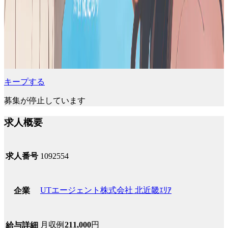
キープする
募集が停止しています
求人概要
求人番号
1092554
UTエージェント株式会社 北近畿ｴﾘｱ
企業
月収例
211,000
円
給与詳細