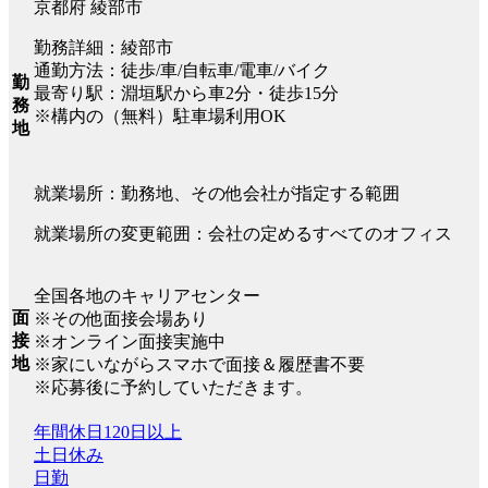
京都府 綾部市
勤務詳細：綾部市
通勤方法：徒歩/車/自転車/電車/バイク
勤
最寄り駅：淵垣駅から車2分・徒歩15分
務
※構内の（無料）駐車場利用OK
地
就業場所：勤務地、その他会社が指定する範囲
就業場所の変更範囲：会社の定めるすべてのオフィス
全国各地のキャリアセンター
面
※その他面接会場あり
接
※オンライン面接実施中
地
※家にいながらスマホで面接＆履歴書不要
※応募後に予約していただきます。
年間休日120日以上
土日休み
日勤