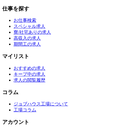
仕事を探す
お仕事検索
スペシャル求人
寮/社宅ありの求人
高収入の求人
期間工の求人
マイリスト
おすすめの求人
キープ中の求人
求人の閲覧履歴
コラム
ジョブハウス工場について
工場コラム
アカウント