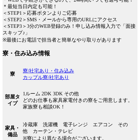
＊最短当日内定も可能！
＜STEP1＞応募ボタンよりご応募
＜STEP2＞SMS・メールから専用のURLにアクセス
＜STEP3＞3分のWEB登録のみ！申し込み情報入力で「面接
スキップ♪」
※最後にお電話で担当者と簡単なやり取りがあります
寮・住み込み情報
寮/社宅あり・住み込み
寮
カップル寮/社宅あり
1ルーム 2DK 3DK その他
部屋タ
どのお仕事も家具家電付きの寮をご用意します。
イプ
家族寮も相談OK！
冷蔵庫 洗濯機 電子レンジ エアコン その
家具・
他 カーテン・テレビ
備品
※寮により異なる場合がございます。