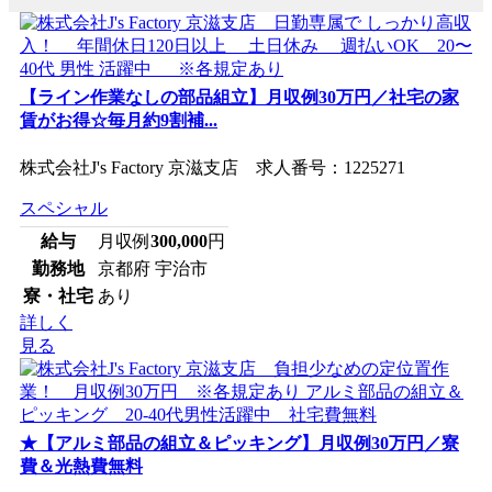
【ライン作業なしの部品組立】月収例30万円／社宅の家
賃がお得☆毎月約9割補...
株式会社J's Factory 京滋支店 求人番号：1225271
スペシャル
給与
月収例
300,000
円
勤務地
京都府 宇治市
寮・社宅
あり
詳しく
見る
★【アルミ部品の組立＆ピッキング】月収例30万円／寮
費＆光熱費無料