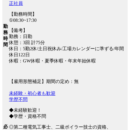
正社員
【勤務時間】
①08:30~17:30
勤
【備考】
務
勤務：日勤
時
休憩：3回 計75分
間
休日：5勤2休/土日祝休み/工場カレンダーに準ずる/年間
休日122日
休暇：GW休暇・夏季休暇・年末年始休暇
【雇用形態補足】期間の定め：無
未経験・初心者も歓迎
学歴不問
◆未経験歓迎！
◆学歴・資格不問
必
◎第二種電気工事士、二級ボイラー技士の資格、