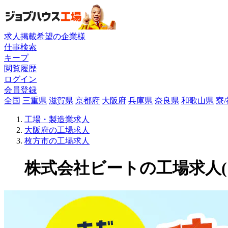
求人掲載希望の企業様
仕事検索
キープ
閲覧履歴
ログイン
会員登録
全国
三重県
滋賀県
京都府
大阪府
兵庫県
奈良県
和歌山県
寮
工場・製造業求人
大阪府の工場求人
枚方市の工場求人
株式会社ビートの工場求人(109