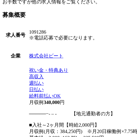
お手数ですが他の求人情報をご覧ください。
募集概要
1091286
求人番号
※電話応募で必要になります。
株式会社ビート
企業
祝い金・特典あり
高収入
週払い
日払い
給料前払いOK
月収例
340,000
円
─────−- – - 【地元通勤者の方】 - –
■入社～2ヶ月間【時給2,000円】
月収例(月収：384,250円) ※月20日稼働例×7.75