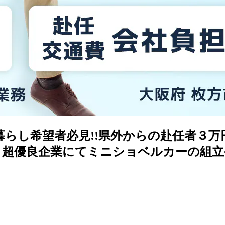
らし希望者必見!!県外からの赴任者３万円
有り！超優良企業にてミニショベルカーの組