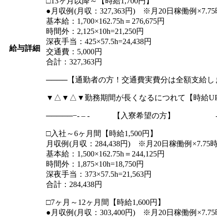
□13ヶ月以降～【時給1,700円】
●月収例(月収：327,363円) ※月20日稼働例×7.7
基本給：1,700×162.75h＝276,675円
時間外：2,125×10h=21,250円
深夜手当：425×57.5h=24,438円
給与詳細
交通費：5,000円
合計：327,363円
────【通勤者の方！交通費実費分
▼△▼△▼勤務期間が長くなるにつれて【時給UP
─────−- – - 【入寮希望の方】 - – 
□入社～6ヶ月間【時給1,500円】
月収例(月収：284,438円) ※月20日稼働例×7.75
基本給：1,500×162.75h＝244,125円
時間外：1,875×10h=18,750円
深夜手当：373×57.5h=21,563円
合計：284,438円
□7ヶ月～12ヶ月間【時給1,600円】
●月収例(月収：303,400円) ※月20日稼働例×7.7