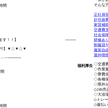
そんな
5時間
正社員
赴任旅
家賃補
交通費
社会保
は全額支給します！！】 ────
研修あ
制服貸
!!】▼△▼△▼
服装自
屋外喫
-−─────
◇交通
福利厚生
◇作業
時間
◇寮費
◇各種
◇県外
◇24h売
◇大浴
◇トレ
◇速払
5時間