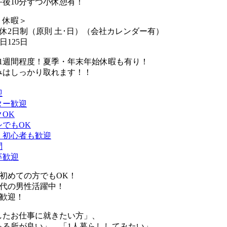
午後10分ずつ小休憩有！
・休暇＞
休2日制（原則 土･日）（会社カレンダー有）
日125日
は1週間程度！夏季・年末年始休暇も有り！
はしっかり取れます！！
迎
ター歓迎
OK
シでもOK
・初心者も歓迎
問
卒歓迎
事初めての方でもOK！
30代の男性活躍中！
験歓迎！
したお仕事に就きたい方」、
ある所が良い」、「1人暮らししてみたい」…