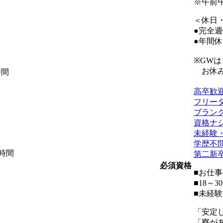
※午前
＜休日
●完全週
●年間休
※GW
お休み
時間
高卒歓
フリー
ブランク
資格ナ
未経験
学歴不
5時間
第二新
必須資格
■お仕
■18～
■未経
「安定
「寮が