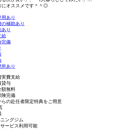
方にオススメです＾＾◎
登用あり
費の補助あり
助あり
支給
険完備
り
与
由
煙所あり
費実費支給
服貸与
全額無料
保険完備
からの赴任者限定特典をご用意
店
場
ーニングジム
いサービス利用可能