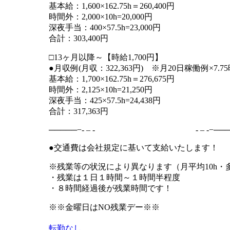
基本給：1,600×162.75h＝260,400円
時間外：2,000×10h=20,000円
深夜手当：400×57.5h=23,000円
合計：303,400円
□13ヶ月以降～【時給1,700円】
●月収例(月収：322,363円) ※月20日稼働例×7.7
基本給：1,700×162.75h＝276,675円
時間外：2,125×10h=21,250円
深夜手当：425×57.5h=24,438円
合計：317,363円
─────−- – - - – -−───
●交通費は会社規定に基いて支給いたします！
※残業等の状況により異なります（月平均10h・多
・残業は１日１時間～１時間半程度
・８時間経過後が残業時間です！
※※金曜日はNO残業デー※※
転勤なし