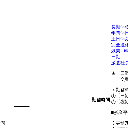
長期休
年間休日
土日休
完全週
残業20
日勤
派遣社
★【日
【交替
＜勤務
①【日勤】
勤務時間
②【夜勤】
 -−─────
■残業平均
時間
※実働7