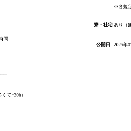
※各規
あり（
寮・社宅
5時間
2025年
公開日
──
くて~30h）