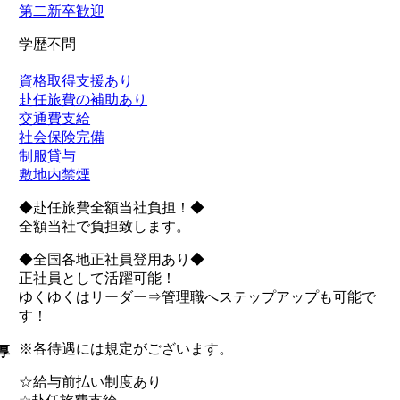
第二新卒歓迎
学歴不問
資格取得支援あり
赴任旅費の補助あり
交通費支給
社会保険完備
制服貸与
敷地内禁煙
◆赴任旅費全額当社負担！◆
全額当社で負担致します。
◆全国各地正社員登用あり◆
正社員として活躍可能！
ゆくゆくはリーダー⇒管理職へステップアップも可能で
す！
※各待遇には規定がございます。
厚
☆給与前払い制度あり