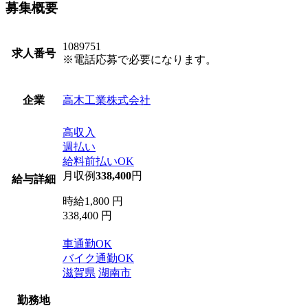
募集概要
1089751
求人番号
※電話応募で必要になります。
高木工業株式会社
企業
高収入
週払い
給料前払いOK
月収例
338,400
円
給与詳細
時給1,800 円
338,400 円
車通勤OK
バイク通勤OK
滋賀県
湖南市
勤務地