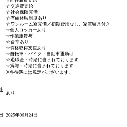
☆赴任旅費支給
☆交通費支給
☆社会保険完備
☆有給休暇制度あり
☆ワンルーム寮完備／初期費用なし、家電寝具付き
☆個人ロッカーあり
☆作業服貸与
☆食堂あり
☆資格取得支援あり
☆自転車・バイク・自動車通勤可
☆退職金：時給に含まれております
☆賞与：時給に含まれております
※各待遇には規定がございます。
社
あり
2025年06月24日
日