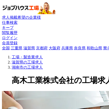
求人掲載希望の企業様
仕事検索
キープ
閲覧履歴
ログイン
会員登録
全国
三重県
滋賀県
京都府
大阪府
兵庫県
奈良県
和歌山県
寮
工場・製造業求人
滋賀県の工場求人
湖南市の工場求人
高木工業株式会社の工場求人(1