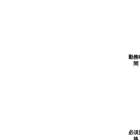
勤務
間
必須
格