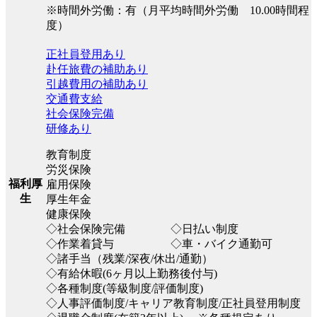
※時間外労働：有（月平均時間外労働 10.00時間程
度）
正社員登用あり
赴任旅費の補助あり
引越費用の補助あり
交通費支給
社会保険完備
研修あり
教育制度
労災保険
福利厚
雇用保険
生
厚生年金
健康保険
◇社会保険完備 ◇日払い制度
◇作業着貸与 ◇車・バイク通勤可
◇諸手当（残業/深夜/休出/通勤）
◇有給休暇(6ヶ月以上勤務後付与)
◇各種制度(等級制度/評価制度)
◇人事評価制度/キャリア教育制度/正社員登用制度