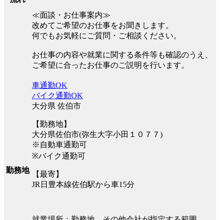
≪面談・お仕事案内≫
改めてご希望のお仕事をお聞きします。
何でもお気軽にご質問・ご相談ください。
お仕事の内容や就業に関する条件等も確認のうえ、
ご希望に合ったお仕事のご説明を行います。
車通勤OK
バイク通勤OK
大分県 佐伯市
【勤務地】
大分県佐伯市(弥生大字小田１０７７)
※自動車通勤可
※バイク通勤可
勤務地
【最寄】
JR日豊本線佐伯駅から車15分
就業場所：勤務地、その他会社が指定する範囲