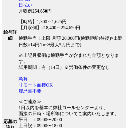
日払い
月収例
254,650
円
【時給】1,300～1,625円
【月収例】218,400～254,650円
給与詳
通勤手当：上限 月額 20,000円(通勤距離(往復)×出勤
細
日数×14円/km※最大5万円まで)
※上記月収例は通勤手当が含まれた金額となりま
す。
試用期間：有（14日）※労働条件の変更なし
急募
リモート面接OK
履歴書不要
≪ご連絡≫
1日以内を基本に弊社コールセンターより、
面接の日時・場所等についてご案内いたします。
平日 ：09:00〜20:00
応募の
土日祝：09:00〜18:00
流れ