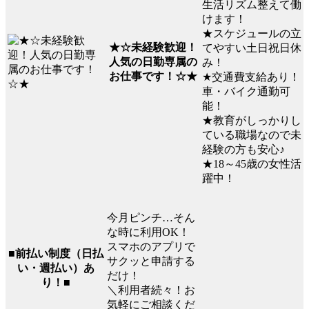
生活リズム整えて働
けます！
★スケジュールの立
★☆未経験歓迎！
てやすい土日祝日休
人気の日勤専属の
み！
お仕事です！☆★
★交通費支給あり！
車・バイク通勤可
能！
★教育がしっかりし
ている職場なので未
経験の方も安心♪
★18～45歳の女性活
躍中！
今月ピンチ…そん
な時に利用OK！
スマホのアプリで
■前払い制度（日払
サクッと申請する
い・週払い）あ
だけ！
り！■
＼利用者続々！お
気軽にご相談くだ