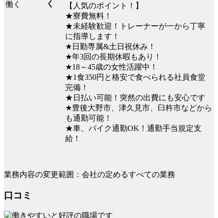
く
【人気のポイント！】
★寮費無料！
★未経験歓迎！トレーナーが一から丁寧
に指導します！
★日勤専属&土日祝休み！
★年3回の長期休暇もあり！
★18～45歳の女性活躍中！
★1食350円と格安で食べられる社員食堂
完備！
★日払い可能！突然の出費にも安心です
★豊後大野市、津久見市、臼杵市などから
も通勤可能！
★車、バイク通勤OK！通勤手当規定支
給！
業務内容の変更範囲：会社の定めるすべての業務
口コミ