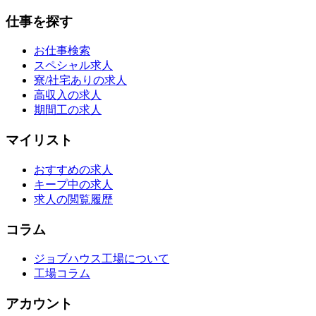
仕事を探す
お仕事検索
スペシャル求人
寮/社宅ありの求人
高収入の求人
期間工の求人
マイリスト
おすすめの求人
キープ中の求人
求人の閲覧履歴
コラム
ジョブハウス工場について
工場コラム
アカウント