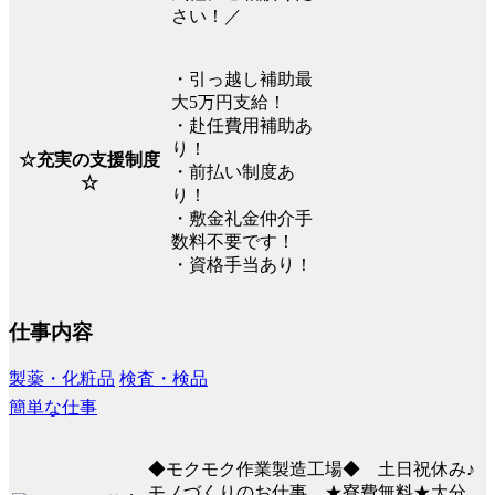
さい！／
・引っ越し補助最
大5万円支給！
・赴任費用補助あ
り！
☆充実の支援制度
・前払い制度あ
☆
り！
・敷金礼金仲介手
数料不要です！
・資格手当あり！
仕事内容
製薬・化粧品
検査・検品
簡単な仕事
◆モクモク作業製造工場◆ 土日祝休み♪
モノづくりのお仕事 ★寮費無料★大分