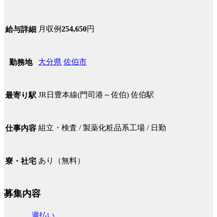
月収例
254,650
円
給与詳細
大分県
佐伯市
勤務地
JR日豊本線(門司港～佐伯) 佐伯駅
最寄り駅
組立・検査 / 製薬化粧品系工場 / 日勤
仕事内容
あり（無料）
寮・社宅
募集内容
週払い