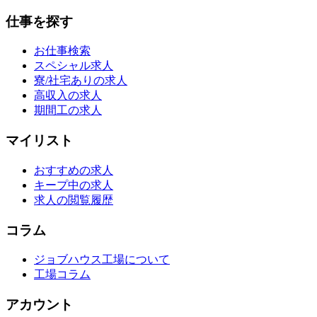
仕事を探す
お仕事検索
スペシャル求人
寮/社宅ありの求人
高収入の求人
期間工の求人
マイリスト
おすすめの求人
キープ中の求人
求人の閲覧履歴
コラム
ジョブハウス工場について
工場コラム
アカウント