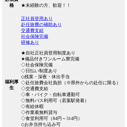
★未経験の方、歓迎！！
格
正社員登用あり
赴任旅費の補助あり
交通費支給
社会保険完備
研修あり
★自社正社員登用制度あり
★備品付きワンルーム寮完備
◇社会保険完備
◇日払い制度あり
◇残業・深夜・休出手当
福利厚
◇赴任旅費会社負担（※県外からの赴任に限る）
生
◇交通費支給
◇車・バイク・自転車通勤可
◇無料バス利用可（若葉駅発着）
◇有給休暇
◇作業着無料貸与
◇食堂利用可（84円～314円）
◇お弁当持ち込み可