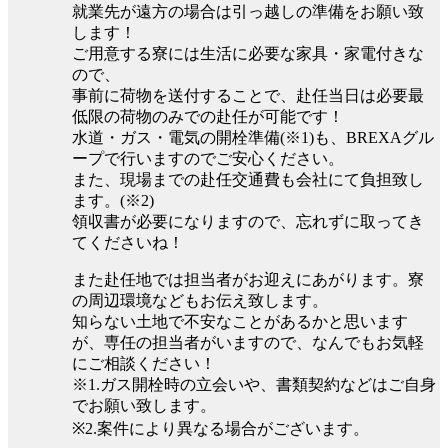
就業先が遠方の場合は引っ越しの準備をお願い致
します！
ご用意する寮には生活に必要な家具・家電付きな
ので、
事前に荷物を送付することで、赴任当日は必要最
低限の荷物のみでの赴任が可能です！
水道・ガス・電気の開栓準備(※1)も、BREXAグル
ープで行いますのでご安心ください。
また、現場までの赴任交通費も会社にて負担致し
ます。(※2)
領収書が必要になりますので、忘れずに取ってき
てくださいね！
また赴任地では担当者がお迎えにあがります。寮
の周辺環境などもお伝え致します。
知らない土地で不安なことがあるかと思います
が、専任の担当者がいますので、なんでもお気軽
にご相談ください！
※1.ガス開栓時の立会いや、書類契約などはご自身
でお願い致します。
※2.案件により異なる場合がございます。