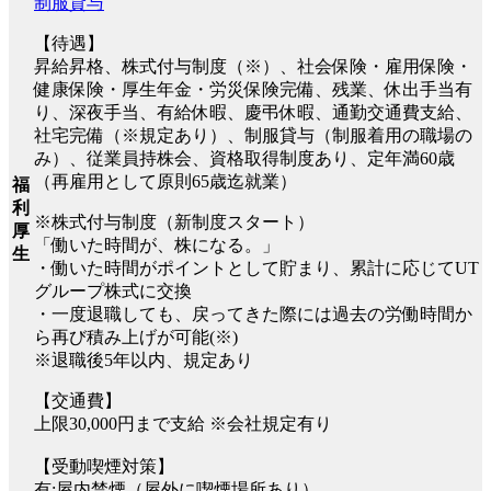
制服貸与
【待遇】
昇給昇格、株式付与制度（※）、社会保険・雇用保険・
健康保険・厚生年金・労災保険完備、残業、休出手当有
り、深夜手当、有給休暇、慶弔休暇、通勤交通費支給、
社宅完備（※規定あり）、制服貸与（制服着用の職場の
み）、従業員持株会、資格取得制度あり、定年満60歳
（再雇用として原則65歳迄就業）
福
利
※株式付与制度（新制度スタート）
厚
「働いた時間が、株になる。」
生
・働いた時間がポイントとして貯まり、累計に応じてUT
グループ株式に交換
・一度退職しても、戻ってきた際には過去の労働時間か
ら再び積み上げが可能(※)
※退職後5年以内、規定あり
【交通費】
上限30,000円まで支給 ※会社規定有り
【受動喫煙対策】
有:屋内禁煙（屋外に喫煙場所あり）