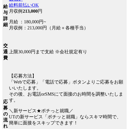
給料前払いOK
給
月収例
213,000
円
与
詳
月給 ：180,000円~
細
月収例：213,000円（月給＋各種手当）
交
上限30,000円まで支給 ※会社規定有り
通
費
【応募方法】
「Webで応募」「電話で応募」ボタンよりご応募をお願
いいたします。
その後、お電話orSMSにて面接のお時間を調整いたしま
す。
応
募
＼新サービス★ポチっと就職／
の
UTの新サービス「ポチッと就職」ならスキマ時間で、
流
簡単に面接をスキップできます！
れ