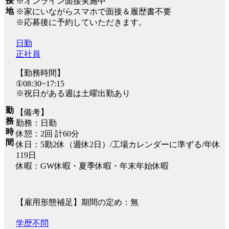
接
※オンライン面接実施中
地
※家にいながらスマホで面接＆履歴書不要
※応募後に予約していただきます。
日勤
正社員
【勤務時間】
①08:30~17:15
※祝日がある週は土曜出勤あり
勤
【備考】
務
勤務：日勤
時
休憩：2回 計60分
間
休日：5勤2休（週休2日）/工場カレンダーに準ずる/年休
119日
休暇：GW休暇・夏季休暇・年末年始休暇
【雇用形態補足】期間の定め：無
学歴不問