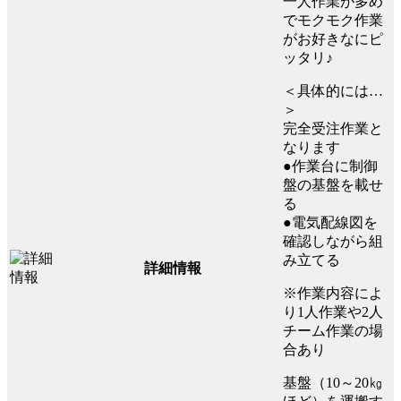
一人作業が多め
でモクモク作業
がお好きなにピ
ッタリ♪
＜具体的には…
＞
完全受注作業と
なります
●作業台に制御
盤の基盤を載せ
る
●電気配線図を
確認しながら組
み立てる
詳細情報
※作業内容によ
り1人作業や2人
チーム作業の場
合あり
基盤（10～20㎏