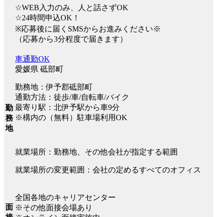
☆WEB入力のみ、人と話さずOK
☆24時間申込OK！
※応募後に届くSMSからお進みください※
（応募から3分程度で届きます）
車通勤OK
愛媛県 砥部町
勤務地：伊予郡砥部町
通勤方法：徒歩/車/自転車/バイク
最寄り駅：北伊予駅から車9分
勤
※構内の（無料）駐車場利用OK
務
地
就業場所：勤務地、その他会社が指定する範囲
就業場所の変更範囲：会社の定めるすべてのオフィス
全国各地のキャリアセンター
面
※その他面接会場あり