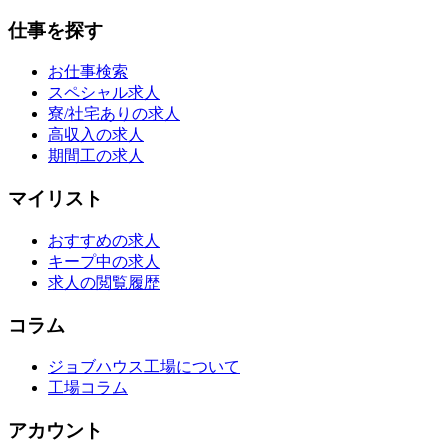
仕事を探す
お仕事検索
スペシャル求人
寮/社宅ありの求人
高収入の求人
期間工の求人
マイリスト
おすすめの求人
キープ中の求人
求人の閲覧履歴
コラム
ジョブハウス工場について
工場コラム
アカウント