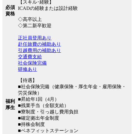
【スキル･経験】
必須
ICADの経験または設計経験
資格
◇高卒以上
◇第二新卒歓迎
正社員登用あり
赴任旅費の補助あり
引越費用の補助あり
交通費支給
社会保険完備
研修あり
【待遇】
■社会保険完備（健康保険・厚⽣年⾦・雇⽤保険・
労災保険）
■昇給年1回（4月）
福利
■残業手当（全額支給）
厚生
■寮制度・引っ越し費用負担
■確定拠出年金制度
■持株会制度
■ベネフィットステーション