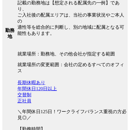
記載の勤務地は【想定される配属先の一例】であ
り、
ご入社後の配属エリアは、当社の事業状況やご本人
の
適性等を総合的に判断し、別の地域に配属となる可
勤務
能性もあります。
地
就業場所：勤務地、その他会社が指定する範囲
就業場所の変更範囲：会社の定めるすべてのオフィ
ス
長期休暇あり
年間休日120日以上
交替制
正社員
＼年間休日125日！ワークライフバランス重視の方必
見◎／
【勤務時間】