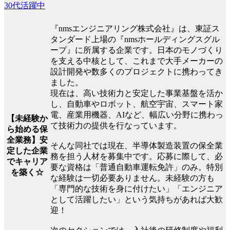
30代活躍中
『nmsエンジニアリング株式会社』は、東証ス
タンダード上場の『nmsホールディングスグル
ープ』に所属する企業です。日本のモノづくり
を支える中核として、これまで大手メーカーの
設計開発や数多くのプロジェクトに携わってき
ました。
現在は、高い技術力と安定した事業基盤を活か
し、自動車やロボット、航空宇宙、スマート家
電、産業用機器、AIなど、幅広い分野に携わっ
【未経験か
て技術力の提供を行なっています。
ら始める保
全業務】安
そんな同社では現在、半導体製造装置の保全業
定した企業
務を担う人材を募集中です。応募に際して、必
でキャリア
要な資格は「普通自動車運転免許」のみ。特別
を築く☆
な経験は一切必要ありません。未経験の方も
「専門的な技術を身に付けたい」「エンジニア
として活躍したい」という気持ちがあれば大歓
迎！