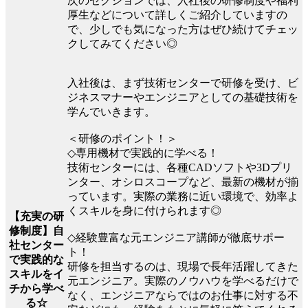
次のセクションでは、入社後の研修制度や福利
厚生などについて詳しくご紹介していますの
で、少しでも気になった方はぜひ続けてチェッ
クしてみてください◎
入社後は、まず技術センターで研修を受け、ビ
ジネスマナーやエンジニアとしての基礎技術を
学んでいきます。
＜研修のポイント！＞
◇専用機材で実践的に学べる！
技術センターには、各種CADソフトや3Dプリ
ンター、オシロスコープなど、最新の機材が揃
っています。実際の業務に近い環境で、効率よ
くスキルを身に付けられます◎
【充実の研
修制度】自
◇経験豊富な元エンジニア講師が徹底サポー
社センター
ト！
で実践的な
研修を担当するのは、現場で長年活躍してきた
スキルをイ
元エンジニア。実際のノウハウを学べるだけで
チから学べ
なく、エンジニアならではのお仕事に対する不
る☆