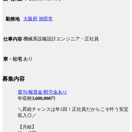
大阪府
池田市
勤務地
機械系設備設計エンジニア・正社員
仕事内容
あり
寮・社宅
募集内容
賞与/報奨金/慰労金あり
年収例
3,600,000
円
＼昇給チャンスは年1回！正社員だからこそ叶う安定
収入◎／
【月給】