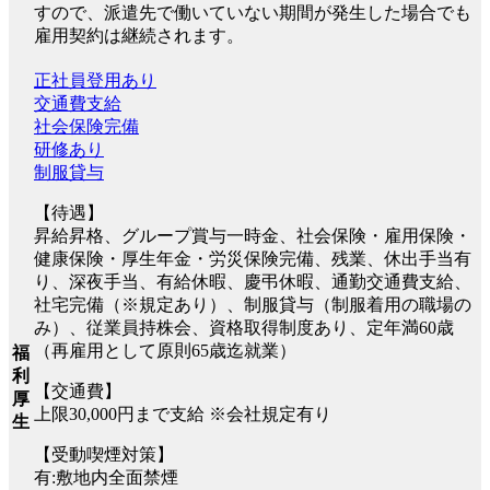
すので、派遣先で働いていない期間が発生した場合でも
雇用契約は継続されます。
正社員登用あり
交通費支給
社会保険完備
研修あり
制服貸与
【待遇】
昇給昇格、グループ賞与一時金、社会保険・雇用保険・
健康保険・厚生年金・労災保険完備、残業、休出手当有
り、深夜手当、有給休暇、慶弔休暇、通勤交通費支給、
社宅完備（※規定あり）、制服貸与（制服着用の職場の
み）、従業員持株会、資格取得制度あり、定年満60歳
（再雇用として原則65歳迄就業）
福
利
【交通費】
厚
上限30,000円まで支給 ※会社規定有り
生
【受動喫煙対策】
有:敷地内全面禁煙