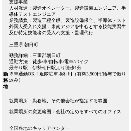
支援事業
人材派遣：製造オペレーター、製造設備エンジニア、半
導体テストエンジニア
業務請負：製造工程全般、製造設備保全、半導体テスト
外国人受入れ支援：東南アジアを中心とする技能実習生
及び特定技能者の受入れ支援・監理代行
三重県 朝日町
勤務詳細：三重郡朝日町
通勤方法：徒歩/車/自転車/電車/バイク
最寄り駅：伊勢朝日駅より徒歩1分
※車通勤OK！近隣駐車場利用（有料3,500円/給与で振り
勤
込み）
務
地
就業場所：勤務地、その他会社が指定する範囲
就業場所の変更範囲：会社の定めるすべてのオフィス
全国各地のキャリアセンター