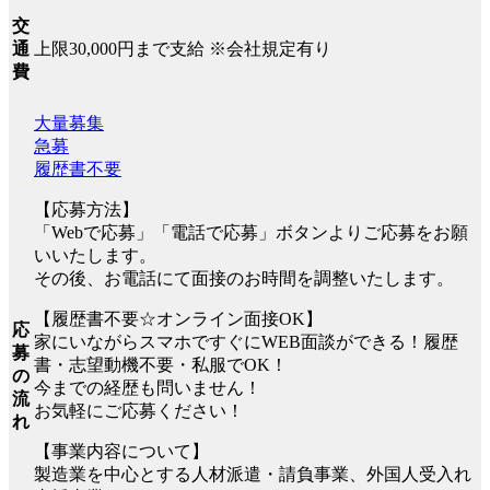
交
上限30,000円まで支給 ※会社規定有り
通
費
大量募集
急募
履歴書不要
【応募方法】
「Webで応募」「電話で応募」ボタンよりご応募をお願
いいたします。
その後、お電話にて面接のお時間を調整いたします。
【履歴書不要☆オンライン面接OK】
応
家にいながらスマホですぐにWEB面談ができる！履歴
募
書・志望動機不要・私服でOK！
の
今までの経歴も問いません！
流
お気軽にご応募ください！
れ
【事業内容について】
製造業を中心とする人材派遣・請負事業、外国人受入れ