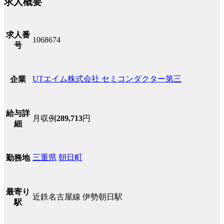
求人概要
求人番
1068674
号
UTエイム株式会社 セミコンダクター第三
企業
給与詳
月収例
289,713
円
細
三重県
朝日町
勤務地
最寄り
近鉄名古屋線 伊勢朝日駅
駅