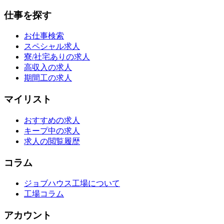
仕事を探す
お仕事検索
スペシャル求人
寮/社宅ありの求人
高収入の求人
期間工の求人
マイリスト
おすすめの求人
キープ中の求人
求人の閲覧履歴
コラム
ジョブハウス工場について
工場コラム
アカウント