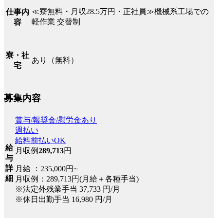
≪寮無料・月収28.5万円・正社員≫機械系工場での
仕事内
軽作業 交替制
容
寮・社
あり（無料）
宅
募集内容
賞与/報奨金/慰労金あり
週払い
給料前払いOK
給
月収例
289,713
円
与
詳
月給 ：235,000円~
細
月収例：289,713円(月給＋各種手当)
※法定外残業手当 37,733 円/月
※休日出勤手当 16,980 円/月