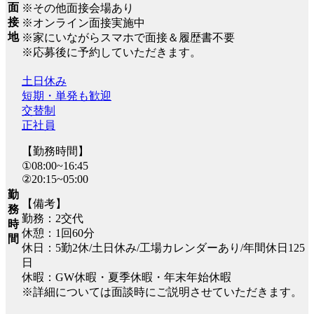
面
※その他面接会場あり
接
※オンライン面接実施中
地
※家にいながらスマホで面接＆履歴書不要
※応募後に予約していただきます。
土日休み
短期・単発も歓迎
交替制
正社員
【勤務時間】
①08:00~16:45
②20:15~05:00
勤
【備考】
務
勤務：2交代
時
休憩：1回60分
間
休日：5勤2休/土日休み/工場カレンダーあり/年間休日125
日
休暇：GW休暇・夏季休暇・年末年始休暇
※詳細については面談時にご説明させていただきます。