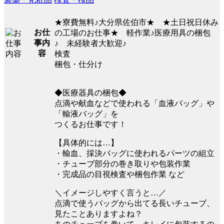
★寮費無料♪大分県佐伯市★ ★土日祝日休み
お仕
の工場のお仕事★ 軽作業♪医療用具の梱包
事内
♪ 未経験者大歓迎♪
容
検査
梱包・仕分け
◆医療器具の梱包◆
点滴や献血などで使われる「血液バッグ」や
「輸液バッグ」を
つくるお仕事です！
【具体的には…】
・輸血、採決バッグに使われるパーツの組立
・チューブ部分の巻き取りや包装作業
・完成品の目視検査や梱包作業 など
＼イメージしやすく言うと…／
点滴で使うバッグから出てる長いチューブ、
見たことありますよね？