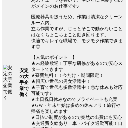
あのチューブを巻いて、キレイに包装するの
がメインのお仕事です♪
医療器具を扱うため、作業は清潔なクリーン
ルーム内。
立ち作業ですが、じっとそこで動かないこと
はなくちょこちょこと動き回ります。
快適でキレイな職場で、モクモク作業できま
す◎
【人気のポイント！】
★未経験歓迎！丁寧な研修があるので安心ス
タートできます
安定
★寮費無料！！今だけ・期間限定！
の大
★幅広い世代の男女活躍中！
手企
★子育て世代も多数活躍中！急な休みも対応
業で
可能です♪
働く
★土日祝日休みなのでプライベートも充実
★GW・年末年始は多めの休みアリ！旅行や
帰省も楽しめます
★日払い制度があるので突然の出費にも安心
★交通費支給あり！車・バイク通勤可能！自