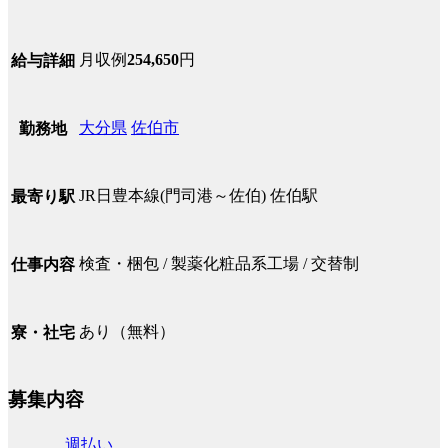
月収例
254,650
円
給与詳細
大分県
佐伯市
勤務地
JR日豊本線(門司港～佐伯) 佐伯駅
最寄り駅
検査・梱包 / 製薬化粧品系工場 / 交替制
仕事内容
あり（無料）
寮・社宅
募集内容
週払い