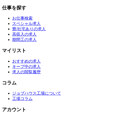
仕事を探す
お仕事検索
スペシャル求人
寮/社宅ありの求人
高収入の求人
期間工の求人
マイリスト
おすすめの求人
キープ中の求人
求人の閲覧履歴
コラム
ジョブハウス工場について
工場コラム
アカウント