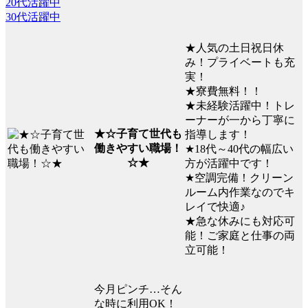
20代活躍中
30代活躍中
★人気の土日祝日休
み！プライベートも充
実！
★寮費無料！！
★未経験活躍中！トレ
ーナーが一から丁寧に
★☆子育て世代も
指導します！
働きやすい職場！
★18代～40代の幅広い
☆★
方が活躍中です！
★空調完備！クリーン
ルーム内作業なのでキ
レイで快適♪
★急な休みにも対応可
能！ご家庭と仕事の両
立可能！
今月ピンチ…そん
な時に利用OK！