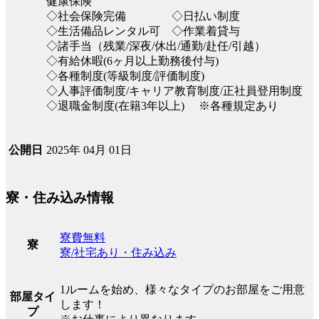
健康保険
◇社会保険完備 ◇日払い制度
◇生活備品レンタル可 ◇作業着貸与
◇諸手当（残業/深夜/休出/通勤/赴任/引越）
◇有給休暇(6ヶ月以上勤務後付与)
◇各種制度(等級制度/評価制度)
◇人事評価制度/キャリア教育制度/正社員登用制度
◇退職金制度(在籍3年以上) ※各種規定あり
2025年 04月 01日
公開日
寮・住み込み情報
寮費無料
寮
寮/社宅あり・住み込み
1ルームを始め、様々なタイプのお部屋をご用意
部屋タイ
します！
プ