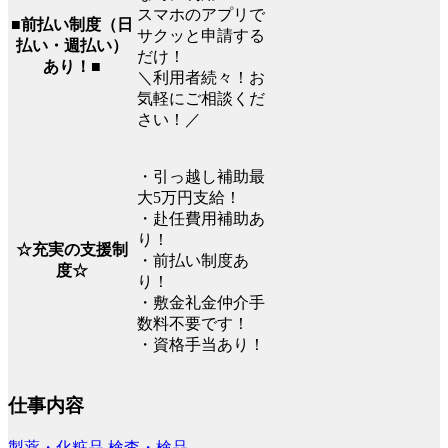
スマホのアプリで
■前払い制度（日
サクッと申請する
払い・週払い）
だけ！
あり！■
＼利用者続々！お
気軽にご相談くだ
さい！／
・引っ越し補助最
大5万円支給！
・赴任費用補助あ
り！
☆充実の支援制
・前払い制度あ
度☆
り！
・敷金礼金仲介手
数料不要です！
・資格手当あり！
仕事内容
製薬・化粧品
検査・検品