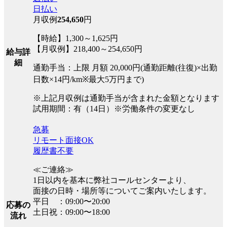
日払い
月収例
254,650
円
【時給】1,300～1,625円
【月収例】218,400～254,650円
給与詳
細
通勤手当：上限 月額 20,000円(通勤距離(往復)×出勤
日数×14円/km※最大5万円まで)
※上記月収例は通勤手当が含まれた金額となります
試用期間：有（14日）※労働条件の変更なし
急募
リモート面接OK
履歴書不要
≪ご連絡≫
1日以内を基本に弊社コールセンターより、
面接の日時・場所等についてご案内いたします。
平日 ：09:00〜20:00
応募の
土日祝：09:00〜18:00
流れ