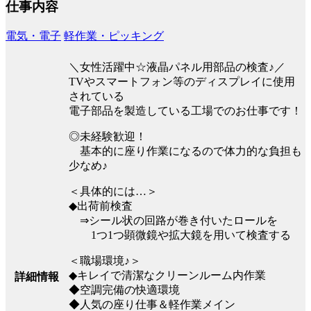
仕事内容
電気・電子
軽作業・ピッキング
＼女性活躍中☆液晶パネル用部品の検査♪／
TVやスマートフォン等のディスプレイに使用
されている
電子部品を製造している工場でのお仕事です！
◎未経験歓迎！
基本的に座り作業になるので体力的な負担も
少なめ♪
＜具体的には…＞
◆出荷前検査
⇒シール状の回路が巻き付いたロールを
1つ1つ顕微鏡や拡大鏡を用いて検査する
＜職場環境♪＞
◆キレイで清潔なクリーンルーム内作業
詳細情報
◆空調完備の快適環境
◆人気の座り仕事＆軽作業メイン