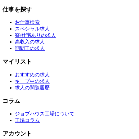
仕事を探す
お仕事検索
スペシャル求人
寮/社宅ありの求人
高収入の求人
期間工の求人
マイリスト
おすすめの求人
キープ中の求人
求人の閲覧履歴
コラム
ジョブハウス工場について
工場コラム
アカウント