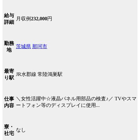
給与
月収例
232,000
円
詳細
勤務
茨城県
那珂市
地
最寄
JR水郡線 常陸鴻巣駅
り駅
＼女性活躍中☆液晶パネル用部品の検査♪／ TVやスマ
仕事
ートフォン等のディスプレイに使用...
内容
寮・
なし
社宅