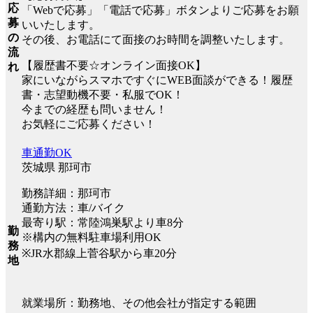
応
「Webで応募」「電話で応募」ボタンよりご応募をお願
募
いいたします。
の
その後、お電話にて面接のお時間を調整いたします。
流
【履歴書不要☆オンライン面接OK】
れ
家にいながらスマホですぐにWEB面談ができる！履歴
書・志望動機不要・私服でOK！
今までの経歴も問いません！
お気軽にご応募ください！
車通勤OK
茨城県 那珂市
勤務詳細：那珂市
通勤方法：車/バイク
最寄り駅：常陸鴻巣駅より車8分
勤
※構内の無料駐車場利用OK
務
※JR水郡線上菅谷駅から車20分
地
就業場所：勤務地、その他会社が指定する範囲