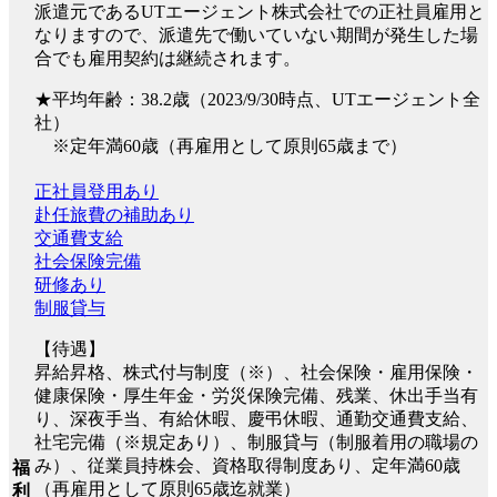
派遣元であるUTエージェント株式会社での正社員雇用と
なりますので、派遣先で働いていない期間が発生した場
合でも雇用契約は継続されます。
★平均年齢：38.2歳（2023/9/30時点、UTエージェント全
社）
※定年満60歳（再雇用として原則65歳まで）
正社員登用あり
赴任旅費の補助あり
交通費支給
社会保険完備
研修あり
制服貸与
【待遇】
昇給昇格、株式付与制度（※）、社会保険・雇用保険・
健康保険・厚生年金・労災保険完備、残業、休出手当有
り、深夜手当、有給休暇、慶弔休暇、通勤交通費支給、
社宅完備（※規定あり）、制服貸与（制服着用の職場の
み）、従業員持株会、資格取得制度あり、定年満60歳
福
（再雇用として原則65歳迄就業）
利