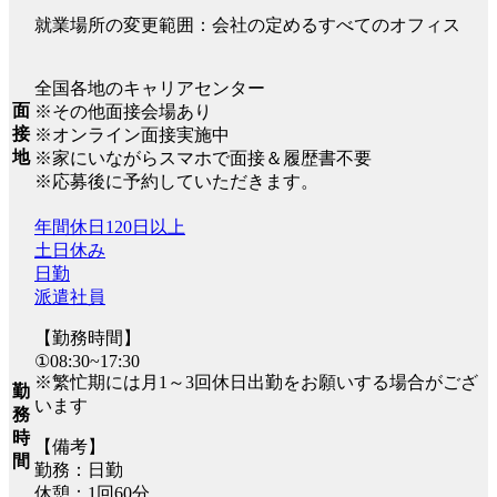
就業場所の変更範囲：会社の定めるすべてのオフィス
全国各地のキャリアセンター
面
※その他面接会場あり
接
※オンライン面接実施中
地
※家にいながらスマホで面接＆履歴書不要
※応募後に予約していただきます。
年間休日120日以上
土日休み
日勤
派遣社員
【勤務時間】
①08:30~17:30
※繁忙期には月1～3回休日出勤をお願いする場合がござ
勤
います
務
時
【備考】
間
勤務：日勤
休憩：1回60分