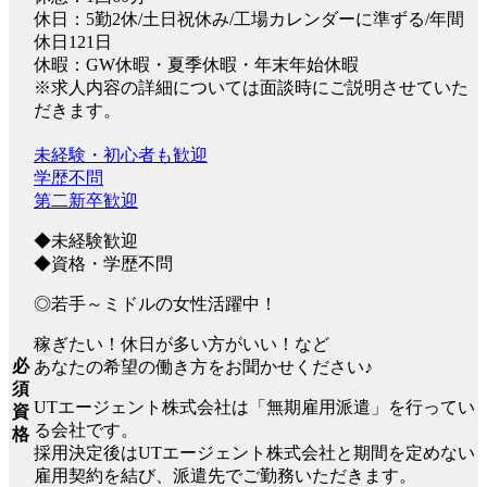
休日：5勤2休/土日祝休み/工場カレンダーに準ずる/年間
休日121日
休暇：GW休暇・夏季休暇・年末年始休暇
※求人内容の詳細については面談時にご説明させていた
だきます。
未経験・初心者も歓迎
学歴不問
第二新卒歓迎
◆未経験歓迎
◆資格・学歴不問
◎若手～ミドルの女性活躍中！
稼ぎたい！休日が多い方がいい！など
必
あなたの希望の働き方をお聞かせください♪
須
UTエージェント株式会社は「無期雇用派遣」を行ってい
資
る会社です。
格
採用決定後はUTエージェント株式会社と期間を定めない
雇用契約を結び、派遣先でご勤務いただきます。