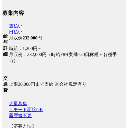
募集内容
週払い
日払い
給
月収例
232,000
円
与
詳
時給：1,200円～
細
月収例：232,000円（時給×8H実働×20日稼働＋各種手
当）
交
上限30,000円まで支給 ※会社規定有り
通
費
大量募集
リモート面接OK
履歴書不要
【応募方法】