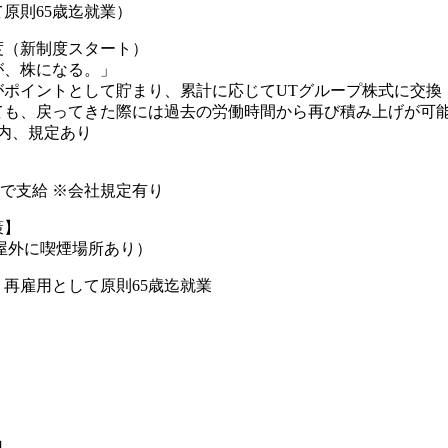
原則65歳迄就業）
度（新制度スタート）
が、株になる。」
がポイントとして貯まり、累計に応じてUTグループ株式に交換
も、戻ってきた際には過去の労働時間から再び積み上げが可能(
内、規定あり
円まで支給 ※会社規定有り
策】
屋外に喫煙場所あり）
、再雇用として原則65歳迄就業
日