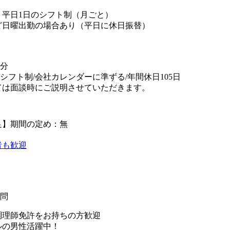
＋平日1日のシフト制（月ごと）
ど日曜出勤の場合あり（平日に休日振替）
0分
/シフト制/会社カレンダーに準ずる/年間休日105日
ては面談時にご説明させていただきます。
足】期間の定め：無
者も歓迎
不問
調理師免許をお持ちの方歓迎
ルの男性活躍中！