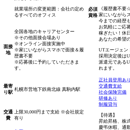
《履歴書不要
就業場所の変更範囲：会社の定め
必須
家にいながら
るすべてのオフィス
資格
今までの経歴
お気軽にご応
全国各地のキャリアセンター
稼ぎたい！休
※その他面接会場あり
あなたの希望
※オンライン面接実施中
面接
※家にいながらスマホで面接＆履
UTエージェ
地
歴書不要
採用決定後は
※応募後に予約していただきま
派遣元である
す。
れます。
正社員登用あ
交通費支給
最寄
札幌市営地下鉄南北線 真駒内駅
社会保険完備
り駅
研修あり
制服貸与
上限30,000円まで支給 ※会社規定
交通
【待遇】
有り
費
昇給昇格、株
慶弔休暇、通