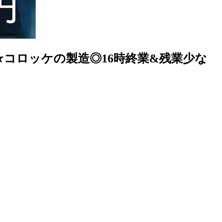
K★コロッケの製造◎16時終業&残業少な