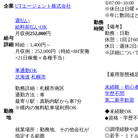
①07:00~16:00
UTエージェント株式会社
企業
※休日は日曜
※年に数回ほ
週払い
勤務
【備考】
給料前払いOK
時間
勤務：日勤
月収例
252,000
円
給与
休憩：1回 計6
詳細
時給：1,400円～
休日：週休2日
月収例：252,000円（時給×8H実働
※詳細につい
×21日稼働＋各種手当）
車通勤OK
【雇用形態補
北海道
札幌市
未経験・初心
勤務詳細：札幌市南区
学歴不問
通勤方法：車
第二新卒歓迎
最寄り駅：真駒内駅から車7分
※構内の無料駐車場利用OK
勤務
◆未経験OK
地
◆資格・学歴
◎調理経験や
就業場所：勤務地、その他会社が
◎若手・ミド
指定する範囲