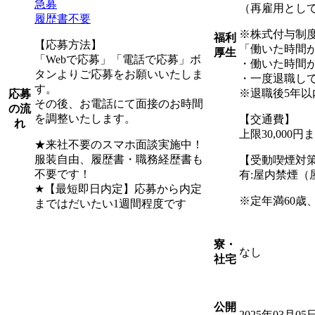
急募
（再雇用として
履歴書不要
※株式付与制
福利
【応募方法】
「働いた時間
厚生
「Webで応募」「電話で応募」ボ
・働いた時間
タンよりご応募をお願いいたしま
・一度退職して
す。
※退職後5年以
応募
その後、お電話にて面接のお時間
の流
を調整いたします。
【交通費】
れ
上限30,000
★来社不要のスマホ面談実施中！
服装自由、履歴書・職務経歴書も
【受動喫煙対
不要です！
有:屋内禁煙（
★【最短即日内定】応募から内定
※定年満60歳
まではだいたい1週間程度です
寮・
なし
社宅
公開
2025年03月05