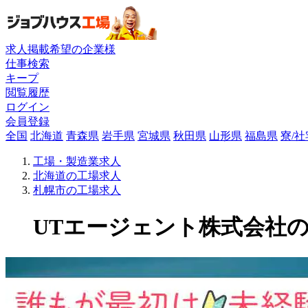
求人掲載希望の企業様
仕事検索
キープ
閲覧履歴
ログイン
会員登録
全国
北海道
青森県
岩手県
宮城県
秋田県
山形県
福島県
寮/
工場・製造業求人
北海道の工場求人
札幌市の工場求人
UTエージェント株式会社の工場