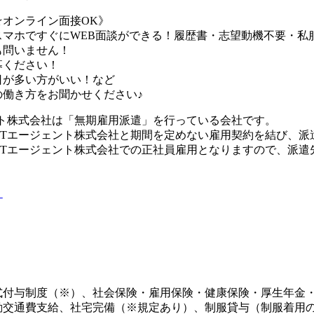
☆オンライン面接OK》
スマホですぐにWEB面談ができる！履歴書・志望動機不要・私
も問いません！
募ください！
日が多い方がいい！など
の働き方をお聞かせください♪
ント株式会社は「無期雇用派遣」を行っている会社です。
UTエージェント株式会社と期間を定めない雇用契約を結び、派
UTエージェント株式会社での正社員雇用となりますので、派遣
り
式付与制度（※）、社会保険・雇用保険・健康保険・厚生年金
勤交通費支給、社宅完備（※規定あり）、制服貸与（制服着用の