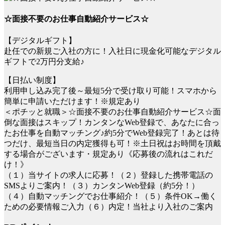
☆面接不要のお仕事自動紹介サービス☆
【デジタルギフト】
赴任での新規ご入社の方に！入社日に現金化可能なデジタル
ギフトで2万円分支給♪
【日払い制度】
利用申し込み完了後～最短5分で受け取り可能！スマホから
簡単に申請いただけます！※規定あり
＜ポチッと就職＞☆面接不要のお仕事自動紹介サービス☆面
倒な面接はスキップ！カンタンなWeb登録で、あなたに合っ
たお仕事を自動マッチング♪約5分でWeb登録完了！あとは待
つだけ、最短当日の内定獲得も可！※土日祝はお時間を頂戴
する場合がございます・規定あり《応募後の流れはこれだ
け！》
（１）当サイトの求人に応募！（２）登録した携帯電話の
SMSよりご案内！（３）カンタンWeb登録（約5分！）
（４）自動マッチングでお仕事紹介！（５）条件OK→働く
ための必要情報ご入力（６）内定！当社より入社のご案内