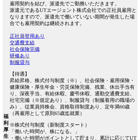
雇用契約を結び、派遣先でご勤務いただきます。
派遣元であるUTエージェント株式会社での正社員雇用と
なりますので、派遣先で働いていない期間が発生した場
合でも雇用契約は継続されます。
正社員登用あり
交通費支給
社会保険完備
研修あり
制服貸与
【待遇】
昇給昇格、株式付与制度（※）、社会保険・雇用保険・
健康保険・厚生年金・労災保険完備、残業、休出手当有
り、深夜手当、有給休暇、慶弔休暇、通勤交通費支給、
社宅完備（※規定あり）、制服貸与（制服着用の職場の
み）、従業員持株会、資格取得制度あり、定年満60歳
（再雇用として原則65歳迄就業）
福
利
※株式付与制度（新制度スタート）
厚
「働いた時間が、株になる。」
生
・働いた時間がポイントとして貯まり、累計に応じてUT