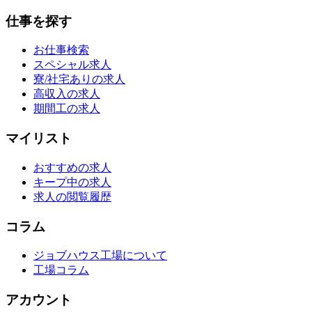
仕事を探す
お仕事検索
スペシャル求人
寮/社宅ありの求人
高収入の求人
期間工の求人
マイリスト
おすすめの求人
キープ中の求人
求人の閲覧履歴
コラム
ジョブハウス工場について
工場コラム
アカウント