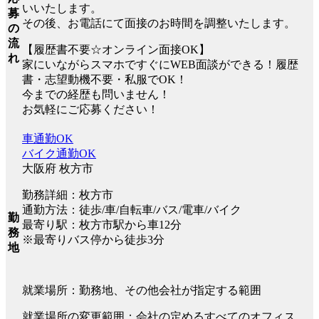
いいたします。
募
その後、お電話にて面接のお時間を調整いたします。
の
流
【履歴書不要☆オンライン面接OK】
れ
家にいながらスマホですぐにWEB面談ができる！履歴
書・志望動機不要・私服でOK！
今までの経歴も問いません！
お気軽にご応募ください！
車通勤OK
バイク通勤OK
大阪府 枚方市
勤務詳細：枚方市
通勤方法：徒歩/車/自転車/バス/電車/バイク
勤
最寄り駅：枚方市駅から車12分
務
※最寄りバス停から徒歩3分
地
就業場所：勤務地、その他会社が指定する範囲
就業場所の変更範囲：会社の定めるすべてのオフィス