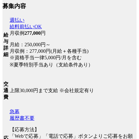
募集内容
週払い
給料前払いOK
月収例
277,000
円
給
与
月給：250,000円～
詳
月収例：277,000円(月給＋各種手当)
細
※資格手当一律5,000円/月を含む
※夏季特別手当あり（支給条件あり）
交
上限30,000円まで支給 ※会社規定有り
通
費
急募
履歴書不要
【応募方法】
「Webで応募」「電話で応募」ボタンよりご応募をお願
応