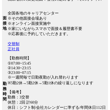
全国各地のキャリアセンター
面
※その他面接会場あり
接
※オンライン面接実施中
地
※家にいながらスマホで面接＆履歴書不要
※応募後に予約していただきます。
交替制
正社員
【勤務時間】
①07:00~15:45
②14:30~23:15
③23:00~07:15
※一週間毎で日勤夜勤が入れ替わります
※5勤2休→5勤2休→5勤1休の繰り返しになります
勤
務
【備考】
時
勤務：3交替
間
休憩：2回 計60分
休日：シフト制/会社カレンダーに準ずる/年間休日112日