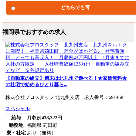
どちらでも可
福岡県でおすすめの求人
【自動車の組立】週末は北九州で遊べる！★家賃無料★
の社宅で始めるひとり暮ら...
株式会社プロスタッフ 北九州支店 求人番号：691468
スペシャル
給与
月収例
438,322
円
勤務地
福岡県 苅田町
寮・社宅
あり（無料）