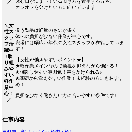
休む日が決まっている働き方を希望する方や、
／
オンオフを分けたい方に向いています！
＼女
扱う製品は軽量のものが多く、
性ス
体への負担が少ない作業が中心です。
タッ
職場には幅広い年代の女性スタッフが在籍していま
フ活
す！
躍中
♪取
【女性が働きやすいポイント★】
り組
★軽作業メインなので負担を抑えながら働ける！
みや
★相談しやすい雰囲気！声をかけられる♪
すい
★基礎から覚えやすい作業！未経験の方にもおすす
軽作
め！
業中
心！
負担を少なく働きたい方に合いやすい条件です♪
／
仕事内容
自動車・部品・バイク
検査・検品