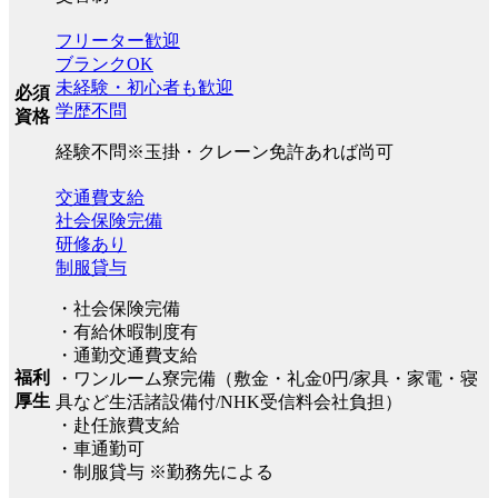
フリーター歓迎
ブランクOK
未経験・初心者も歓迎
必須
学歴不問
資格
経験不問※玉掛・クレーン免許あれば尚可
交通費支給
社会保険完備
研修あり
制服貸与
・社会保険完備
・有給休暇制度有
・通勤交通費支給
福利
・ワンルーム寮完備（敷金・礼金0円/家具・家電・寝
厚生
具など生活諸設備付/NHK受信料会社負担）
・赴任旅費支給
・車通勤可
・制服貸与 ※勤務先による