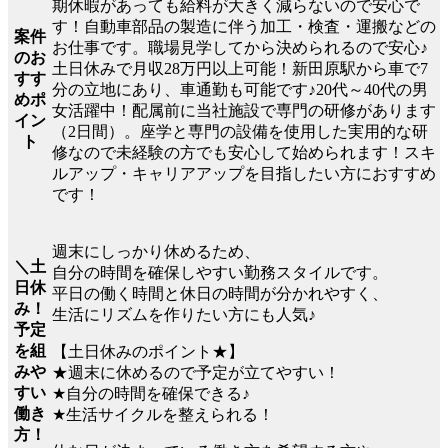
期休暇があっても給料が大きく減らないので安心で
す！自動車部品の製造に伴う加工・検査・運搬などの
案件
お仕事です。職場見学してから決められるので安心♪
のお
土日休みで月収28万円以上可能！新田原駅から車で7
すす
分の立地にあり、車通勤も可能です♪20代～40代の男
めポ
女活躍中！配属前に当社施設で専門の研修があります
イン
（2日間）。座学と専門の設備を使用した実用的な研
ト
修なので未経験の方でも安心して始められます！スキ
ルアップ・キャリアアップを目指したい方におすすめ
です！
週末にしっかり休めるため、
＼土
自分の時間を確保しやすい勤務スタイルです。
日休
平日の働く時間と休日の時間が分かれやすく、
み！
生活にリズムを作りたい方にも人気♪
予定
を組
【土日休みのポイント★】
みや
★週末に休めるので予定が立てやすい！
すい
★自分の時間を確保できる♪
働き
★生活サイクルを整えられる！
方！