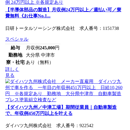
【半導体部品の製造】月収例24万円以上／週払い可／寮
費無料《お仕事No.1...
日研トータルソーシング株式会社 求人番号：1151738
スペシャル
給与
月収例
245,000
円
勤務地
大分県 中津市
寮・社宅
あり（無料）
詳しく
見る
【ダイハツ九州／中津工場】期間従業員｜自動車製造
で、年収例450万円以上を叶える
ダイハツ九州株式会社 求人番号：922542