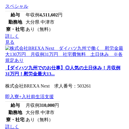
スペシャル
給与
年収例
4,511,602
円
勤務地
大分県 中津市
寮・社宅
あり（無料）
詳しく
見る
【ダイハツ九州でのお仕事】◎人気の土日休み！月収例
31万円！慰労金最大13...
株式会社BREXA Next 求人番号：503261
即入寮+入社前生活支援
給与
月収例
310,000
円
勤務地
大分県 中津市
寮・社宅
あり（無料）
詳しく