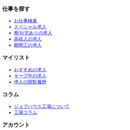
仕事を探す
お仕事検索
スペシャル求人
寮/社宅ありの求人
高収入の求人
期間工の求人
マイリスト
おすすめの求人
キープ中の求人
求人の閲覧履歴
コラム
ジョブハウス工場について
工場コラム
アカウント