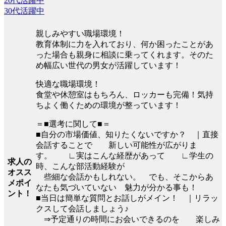
20代活躍中
30代活躍中
親しみやすい職場環境！
教育体制に力を入れており、何か困ったことがあ
った場合も親身に相談に乗ってくれます。そのた
め幅広い世代の男女が活躍しています！
快適な職場環境！
食堂や休憩室はもちろん、ロッカーも完備！気持
ちよく働くための環境が整っています！
＝■選考に関して■＝
■自分の市場価値、知りたくないですか？ ｜直接
会話することで 新しい可能性が広がりま
す。 ∟実はこんな経歴があって ∟学生の
求人の
時、こんな部活動経験が
オスス
些細な会話かもしれない。 でも、そこからあ
メポイ
なたも気づいていない 魅力が分かる事も！
ント！
■当日は簡単な質問とお話しがメイン！ ｜リラッ
クスして会話しましょう♪
⇒予定通りの時間にお会いできるのを 楽しみ