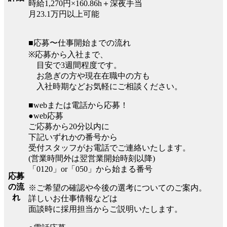
時給1,270円×160.86h＋深夜手当
月23.1万円以上可能
■応募〜仕事開始までの流れ
※応募から入社まで、
目安で3週間程度です。
お急ぎの方や現在在職中の方も
入社時期などお気軽にご相談ください。
■webまたは電話から応募！
●web応募
ご応募から20分以内に
下記いずれかの番号から
受付スタッフがお電話でご連絡いたします。
(営業時間外は翌営業開始時刻以降)
「0120」or「050」から始まる番号
応募
の流
※ご希望の確認や今後の選考についてのご案内。
れ
詳しいお仕事情報などは
面談時に採用担当からご説明いたします。