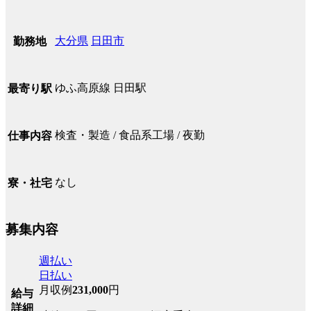
大分県
日田市
勤務地
ゆふ高原線 日田駅
最寄り駅
検査・製造 / 食品系工場 / 夜勤
仕事内容
なし
寮・社宅
募集内容
週払い
日払い
月収例
231,000
円
給与
詳細