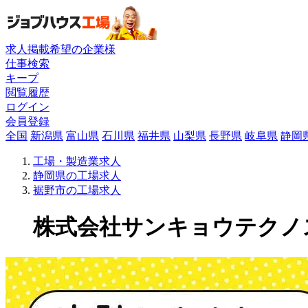
求人掲載希望の企業様
仕事検索
キープ
閲覧履歴
ログイン
会員登録
全国
新潟県
富山県
石川県
福井県
山梨県
長野県
岐阜県
静岡
工場・製造業求人
静岡県の工場求人
裾野市の工場求人
株式会社サンキョウテクノスタ