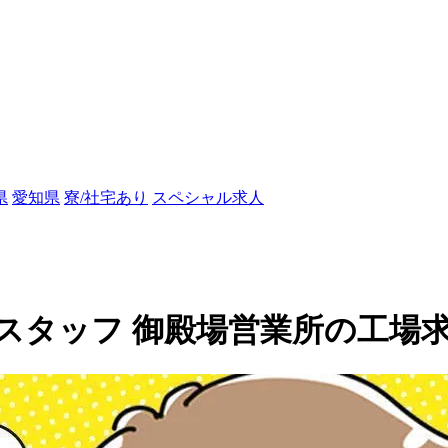
県
愛知県
寮/社宅あり
スペシャル求人
ッフ 御殿場営業所の工場求人(1