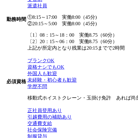
派遣社員
①8:15～17:00 実働8:00（45分)
勤務時間
②20:15～5:00 実働8:00（45分)
〔1〕08：15～18：00 実働8.75（60分）
〔2〕20：15～06：00 実働8.75（60分）
上記が所定内となり残業は20:15までで2時間
ブランクOK
資格ナシでもOK
外国人も歓迎
未経験・初心者も歓迎
必須資格
学歴不問
移動式ホイストクレーン・玉掛け免許 あれば尚
正社員登用あり
引越費用の補助あり
交通費支給
社会保険完備
制服貸与