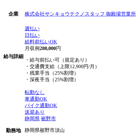
株式会社サンキョウテクノスタッフ 御殿場営業所
企業
週払い
日払い
給料前払いOK
月収例
280,000
円
給与詳細
・給与前払い可（規定あり）
・交通費支給（上限12,900円/月）
・残業手当（25%割増）
・深夜手当（25%割増）
転勤なし
車通勤OK
バイク通勤OK
送迎あり
静岡県
裾野市
静岡県裾野市須山
勤務地