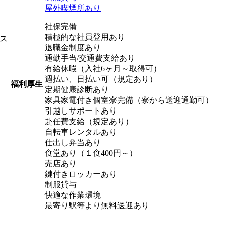
屋外喫煙所あり
社保完備
積極的な社員登用あり
ス
退職金制度あり
通勤手当/交通費支給あり
有給休暇（入社6ヶ月～取得可）
週払い、日払い可（規定あり）
福利厚生
定期健康診断あり
家具家電付き個室寮完備（寮から送迎通勤可）
引越しサポートあり
赴任費支給（規定あり）
自転車レンタルあり
仕出し弁当あり
食堂あり（１食400円～）
売店あり
鍵付きロッカーあり
制服貸与
快適な作業環境
最寄り駅等より無料送迎あり