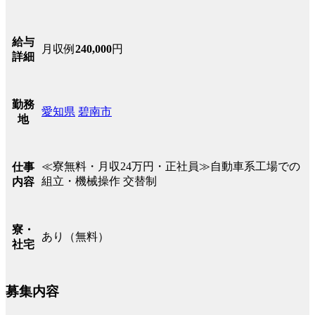
給与
月収例
240,000
円
詳細
勤務
愛知県
碧南市
地
≪寮無料・月収24万円・正社員≫自動車系工場での
仕事
組立・機械操作 交替制
内容
寮・
あり（無料）
社宅
募集内容