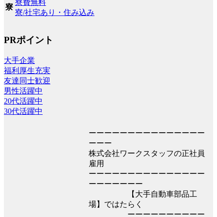
寮費無料
寮
寮/社宅あり・住み込み
PRポイント
大手企業
福利厚生充実
友達同士歓迎
男性活躍中
20代活躍中
30代活躍中
ーーーーーーーーーーーーーーー
ーーー
株式会社ワークスタッフの正社員
雇用
ーーーーーーーーーーーーーーー
ーーーーーーー
【大手自動車部品工
場】ではたらく
ーーーーーーーーーー