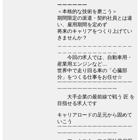
ーーーーーー
＜本格的な技術を磨こう＞
期間限定の派遣・契約社員とは違
い、雇用期間を定めず
将来のキャリアをつくり上げてい
きませんか？
＿＿＿＿＿＿＿＿＿＿＿＿＿＿＿
＿＿＿＿＿＿＿＿＿＿＿＿
今回の求人では、自動車用・
産業用エンジンなど…
世界中で走り回る車の「心臓部
分」をつくる仕事をお任せ☆
￣￣￣￣￣￣￣￣￣￣￣￣￣￣￣
￣￣￣￣￣￣￣￣￣￣￣￣
大手企業の最前線で戦う 匠 を
目指せる求人です
キャリアロードの足元から固めて
いこう
￣￣￣￣￣￣￣￣￣￣￣￣￣￣￣
￣￣￣￣￣￣￣￣￣￣￣￣