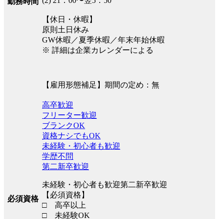
(2) 21：00〜翌5：50
勤務時間
【休日・休暇】
原則土日休み
GW休暇／夏季休暇／年末年始休暇
※ 詳細は企業カレンダーによる
【雇用形態補足】期間の定め：無
高卒歓迎
フリーター歓迎
ブランクOK
資格ナシでもOK
未経験・初心者も歓迎
学歴不問
第二新卒歓迎
未経験・初心者も歓迎第二新卒歓迎
【必須資格】
必須資格
□ 高卒以上
□ 未経験OK