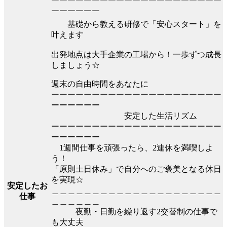
￣￣￣￣￣￣￣￣￣￣￣￣￣￣￣￣￣￣￣￣￣
￣￣￣￣￣￣
基礎から教える研修で「安心スタート」を
叶えます
出発地点は大手企業の工場から！一歩ずつ成長
しましょう☆
週末の自由時間をあなたに
ーーーーーーーーーーーーーーーーーーーーー
ーーーーーー
安定した生活リズム
ーーーーーーーーーーーーーーーーーーーーー
ーーーーーー
1週間仕事を頑張ったら、2連休を満喫しよ
う！
「原則土日休み」で自分へのご褒美となる休日
を実現☆
安定したお
＿＿＿＿＿＿＿＿＿＿＿＿＿＿＿＿＿＿＿＿＿
仕事
＿＿＿＿＿＿
夜勤・日勤を繰り返す2交替制の仕事で
も大丈夫