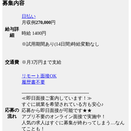
募集内容
日払い
月収例
270,000
円
給与詳
時給 1400円
細
※試用期間あり(14日間)時給変動なし
※月3万円まで支給
交通費
リモート面接OK
履歴書不要
----------------------------------------------
≪即日面接ご案内しています！≫
すぐに就業を希望されている方も安心♪
応募の
応募から即日面接が可能です★★
流れ
アプリ不要のオンライン面接で実施中！
人気の求人はすぐに募集が終わってしまう…なん
てことも！