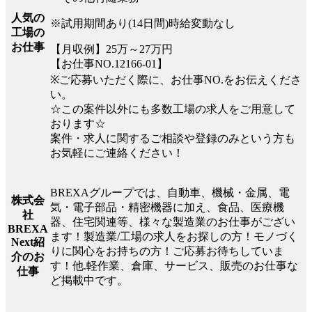
人気の
※試用期間あり(14日間)時給変動なし
工場の
お仕事
【月収例】25万～27万円
【お仕事NO.12166-01】
※ご応募いただく際に、お仕事NO.をお伝えくださ
い。
☆この案件以外にも多数工場の求人をご用意して
おります☆
案件・求人に関するご相談や登録のみという方も
お気軽にご連絡ください！
BREXAグループでは、自動車、機械・金属、電
株式会
気・電子部品・精密機器に加え、食品、医療機
社
器、住宅関連等、様々な製造業のお仕事がござい
BREXA
ます！製造業/工場の求人をお探しの方！モノづく
Next紹
りに関心をお持ちの方！ご応募お待ちしていま
介のお
す！他.軽作業、倉庫、サービス、販売のお仕事な
仕事
ど掲載中です。