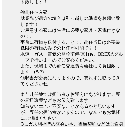
ト致します！
④赴任〜入寮
就業先が遠方の場合は引っ越しの準備をお願い致
します！
ご用意する寮には生活に必要な家具・家電付きな
ので、
事前に荷物を送付することで、赴任当日は必要最
低限の荷物のみでの赴任が可能です！
水道・ガス・電気の開栓準備(※1)も、BREXAグル
ープで行いますのでご安心ください。
また、現場までの赴任交通費も会社にて負担致し
ます。(※2)
領収書が必要になりますので、忘れずに取ってき
てくださいね！
また赴任地では担当者がお迎えにあがります。寮
の周辺環境などもお伝え致します。
知らない土地で不安なことがあるかと思います
が、専任の担当者がいますので、なんでもお気軽
にご相談ください！
※1.ガス開栓時の立会いや、書類契約などはご自身