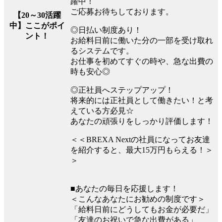
躍中！
ご応募お待ちしております。
【20～30活躍
中】ここがポイ
◎日払い制度あり！
ント！
お給料日前に働いた分の一部を受け取れ
るシステムです。
お仕事を初めてすぐの時や、急な出費の
時も安心◎
◎正社員へステップアップ！
将来的には正社員として働きたい！と考
えている方必見☆
あなたの頑張りをしっかり評価します！
＜＜BREXA Nextの社員になってお友達
を紹介すると、最大15万円もらえる！＞
＞
■あなたの毎日を応援します！
＜こんなあなたにお勧めの制度です＞
「給料日前にどうしてもお金が必要だ」
「友達のお祝いで急な出費がある」