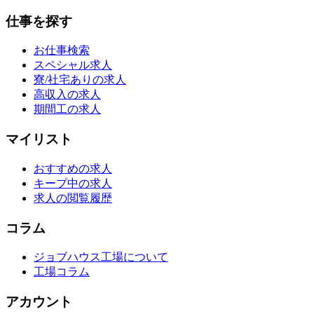
仕事を探す
お仕事検索
スペシャル求人
寮/社宅ありの求人
高収入の求人
期間工の求人
マイリスト
おすすめの求人
キープ中の求人
求人の閲覧履歴
コラム
ジョブハウス工場について
工場コラム
アカウント