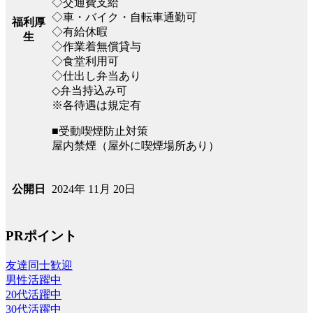
◇交通費支給
◇車・バイク・自転車通勤可
福利厚
◇有給休暇
生
◇作業着無償貸与
◇食堂利用可
◇仕出し弁当あり
◇弁当持込み可
※各待遇は規定有
■受動喫煙防止対策
屋内禁煙（屋外に喫煙場所あり）
2024年 11月 20日
公開日
PRポイント
友達同士歓迎
男性活躍中
20代活躍中
30代活躍中