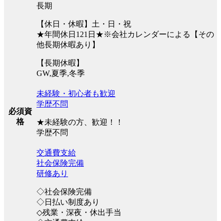
長期
【休日・休暇】土・日・祝
★年間休日121日★※会社カレンダーによる【その
他長期休暇あり】
【長期休暇】
GW,夏季,冬季
未経験・初心者も歓迎
学歴不問
必須資
格
★未経験の方、歓迎！！
学歴不問
交通費支給
社会保険完備
研修あり
◇社会保険完備
◇日払い制度あり
◇残業・深夜・休出手当