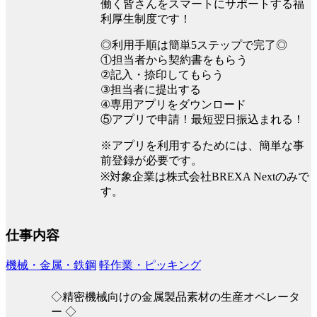
働く皆さんをスマートにサポートする福
利厚生制度です！
◎利用手順は簡単5ステップで完了◎
①担当者から契約書をもらう
②記入・捺印してもらう
③担当者に提出する
④専用アプリをダウンロード
⑤アプリで申請！最短翌日振込まれる！
※アプリを利用するためには、簡単な事
前登録が必要です。
※対象企業は株式会社BREXA Nextのみで
す。
仕事内容
機械・金属・鉄鋼
軽作業・ピッキング
◇精密機械向けの金属製品素材の生産オペレータ
ー ◇