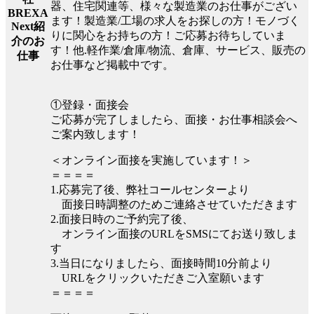
器、住宅関連等、様々な製造業のお仕事がござい
BREXA
ます！製造業/工場の求人をお探しの方！モノづく
Next紹
りに関心をお持ちの方！ご応募お待ちしていま
介のお
す！他.軽作業/倉庫/物流、倉庫、サービス、販売の
仕事
お仕事など掲載中です。
①登録・面接会
ご応募が完了しましたら、面接・お仕事相談会へ
ご案内致します！
＜オンライン面接を実施しています！＞
＝＝＝＝
1.応募完了後、弊社コールセンターより
面接日時調整のためご連絡させていただきます
2.面接日時のご予約完了後、
オンライン面接のURLをSMSにてお送り致しま
す
3.当日になりましたら、面接時間10分前より
URLをクリックいただきご入室願います
＝＝＝＝