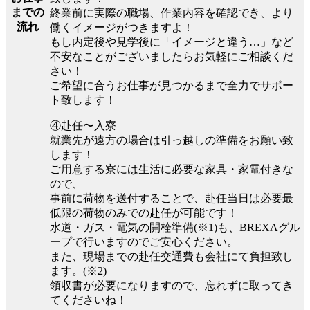
までの
終業前に実際の職場、作業内容を確認でき、より
流れ
働くイメージがつきますよ！
もし内定後や見学後に「イメージと違う…」など
不安なことがございましたらお気軽にご相談くだ
さい！
ご希望に合うお仕事が見つかるまで全力でサポー
ト致します！
④赴任〜入寮
就業先が遠方の場合は引っ越しの準備をお願い致
します！
ご用意する寮には生活に必要な家具・家電付きな
ので、
事前に荷物を送付することで、赴任当日は必要最
低限の荷物のみでの赴任が可能です！
水道・ガス・電気の開栓準備(※1)も、BREXAグル
ープで行いますのでご安心ください。
また、現場までの赴任交通費も会社にて負担致し
ます。(※2)
領収書が必要になりますので、忘れずに取ってき
てくださいね！