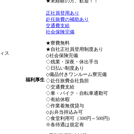
★未経験の方、歓迎！！
正社員登用あり
赴任旅費の補助あり
交通費支給
社会保険完備
★寮費無料
★自社正社員登用制度あり
ィス
◇社会保険完備
◇残業・深夜・休出手当
◇日払い制度あり
◇備品付きワンルーム寮完備
福利厚生
◇赴任旅費会社負担
◇交通費支給
◇車・バイク・自転車通勤可
◇有給休暇
◇作業着無償貸与
◇お弁当持込み可
◇食堂利用可（300円～500円)
※各待遇は規定有