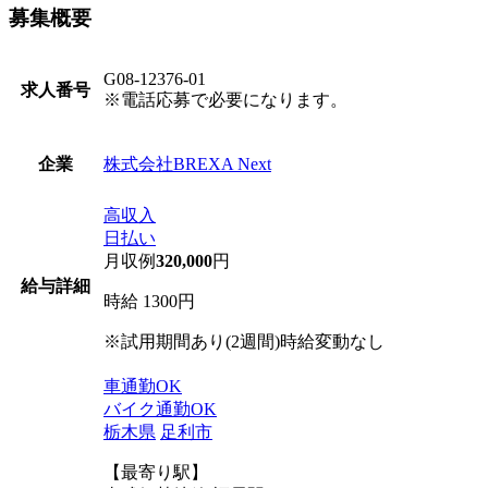
募集概要
G08-12376-01
求人番号
※電話応募で必要になります。
株式会社BREXA Next
企業
高収入
日払い
月収例
320,000
円
給与詳細
時給 1300円
※試用期間あり(2週間)時給変動なし
車通勤OK
バイク通勤OK
栃木県
足利市
【最寄り駅】