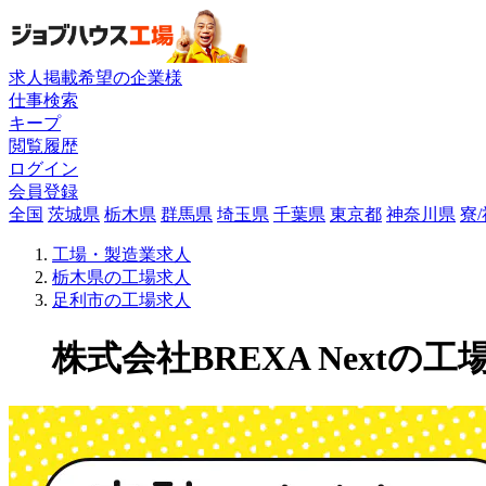
求人掲載希望の企業様
仕事検索
キープ
閲覧履歴
ログイン
会員登録
全国
茨城県
栃木県
群馬県
埼玉県
千葉県
東京都
神奈川県
寮
工場・製造業求人
栃木県の工場求人
足利市の工場求人
株式会社BREXA Nextの工場求人