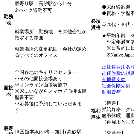
最寄り駅：高砂駅から11分
◆未経験歓迎
※バイク通勤不可
◆資格・学歴
勤務
必須
地
◎20代・30代
資格
就業場所：勤務地、その他会社が
★平均年齢：38
指定する範囲
※定年満60歳
※日常的に日
就業場所の変更範囲：会社の定め
※Native Japanese
るすべてのオフィス
正社員登用あ
全国各地のキャリアセンター
赴任旅費の補
※その他面接会場あり
交通費支給
※オンライン面接実施中
社会保険完備
面接
※家にいながらスマホで面接＆履
制服貸与
地
歴書不要
【待遇】
※応募後に予約していただきま
昇給昇格、グ
す。
福利
慶弔休暇、通
厚生
（再雇用として
最寄
JR函館本線(小樽～旭川) 高砂駅
【交通費】