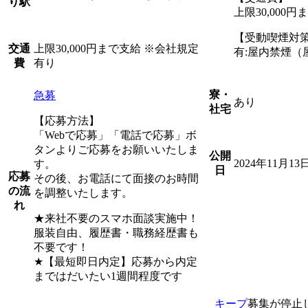
り駅
上限30,000
【受動喫煙対
上限30,000円まで支給 ※会社規定
交通
有:屋内禁煙（
有り
費
寮・
急募
あり
社宅
【応募方法】
「Webで応募」「電話で応募」ボ
タンよりご応募をお願いいたしま
公開
2024年11月13
す。
日
応募
その後、お電話にて面接のお時間
の流
を調整いたします。
れ
★来社不要のスマホ面談実施中！
服装自由、履歴書・職務経歴書も
不要です！
★【最短即日内定】応募から内定
まではだいたい1週間程度です
キープ
募集が停止