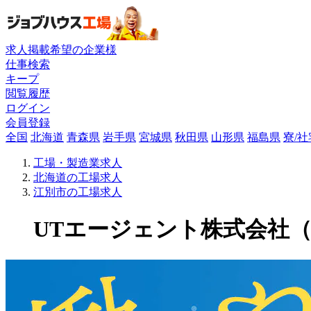
求人掲載希望の企業様
仕事検索
キープ
閲覧履歴
ログイン
会員登録
全国
北海道
青森県
岩手県
宮城県
秋田県
山形県
福島県
寮/
工場・製造業求人
北海道の工場求人
江別市の工場求人
UTエージェント株式会社（関東