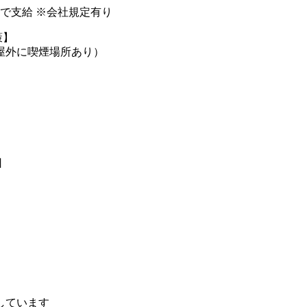
円まで支給 ※会社規定有り
策】
屋外に喫煙場所あり）
日
しています