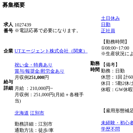
募集概要
土日休み
日勤
求人
1027439
※電話応募で必要になります。
正社員
番号
【勤務時間】
①08:00~17:00
UTエージェント株式会社（関東）
企業
※生産状況に
勤務
【備考】
祝い金・特典あり
時間
勤務：日勤
賞与/報奨金/慰労金あり
休憩：1回 計6
月収例
251,000
円
給与
休日：5勤2休
詳細
月給 ：210,000円~
休暇：GW休
月収例：251,000円(月給＋各種手
当)
【雇用形態補
北海道
江別市
未経験・初心
勤務詳細：江別市
学歴不問
通勤方法：徒歩/車