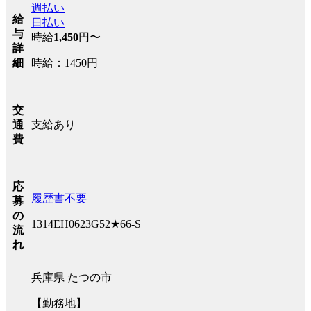
週払い
給
日払い
与
時給
1,450
円〜
詳
時給：1450円
細
交
支給あり
通
費
応
履歴書不要
募
の
1314EH0623G52★66-S
流
れ
兵庫県 たつの市
【勤務地】