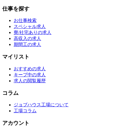
仕事を探す
お仕事検索
スペシャル求人
寮/社宅ありの求人
高収入の求人
期間工の求人
マイリスト
おすすめの求人
キープ中の求人
求人の閲覧履歴
コラム
ジョブハウス工場について
工場コラム
アカウント