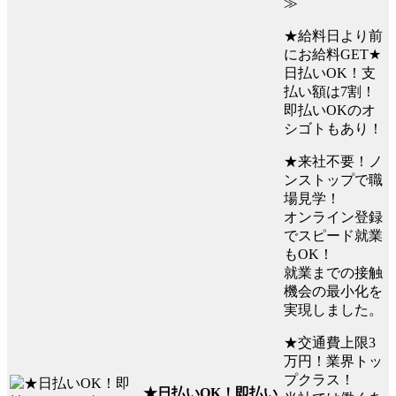
≫
★給料日より前
にお給料GET★
日払いOK！支
払い額は7割！
即払いOKのオ
シゴトもあり！
★来社不要！ノ
ンストップで職
場見学！
オンライン登録
でスピード就業
もOK！
就業までの接触
機会の最小化を
実現しました。
★交通費上限3
万円！業界トッ
プクラス！
★日払いOK！即払い