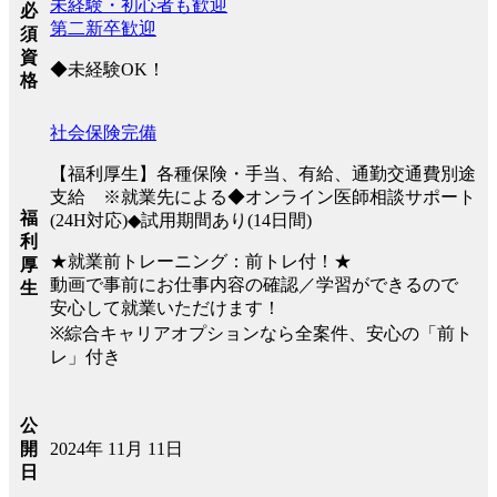
未経験・初心者も歓迎
必
第二新卒歓迎
須
資
◆未経験OK！
格
社会保険完備
【福利厚生】各種保険・手当、有給、通勤交通費別途
支給 ※就業先による◆オンライン医師相談サポート
福
(24H対応)◆試用期間あり(14日間)
利
★就業前トレーニング：前トレ付！★
厚
動画で事前にお仕事内容の確認／学習ができるので
生
安心して就業いただけます！
※綜合キャリアオプションなら全案件、安心の「前ト
レ」付き
公
2024年 11月 11日
開
日