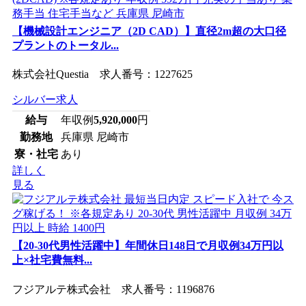
【機械設計エンジニア（2D CAD）】直径2m超の大口径
プラントのトータル...
株式会社Questia 求人番号：1227625
シルバー求人
給与
年収例
5,920,000
円
勤務地
兵庫県 尼崎市
寮・社宅
あり
詳しく
見る
【20-30代男性活躍中】年間休日148日で月収例34万円以
上×社宅費無料...
フジアルテ株式会社 求人番号：1196876