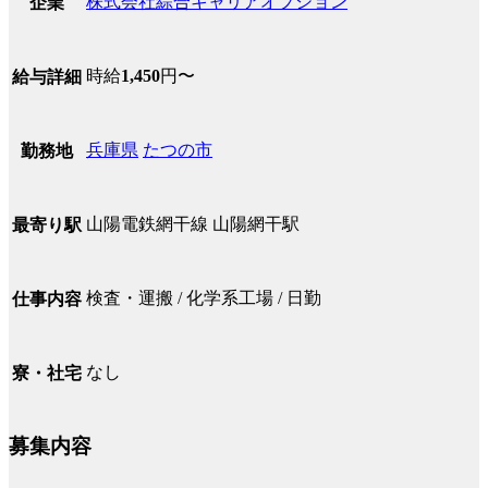
株式会社綜合キャリアオプション
企業
時給
1,450
円〜
給与詳細
兵庫県
たつの市
勤務地
山陽電鉄網干線 山陽網干駅
最寄り駅
検査・運搬 / 化学系工場 / 日勤
仕事内容
なし
寮・社宅
募集内容