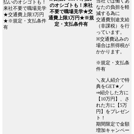
当社では働くあ
のオシゴトも！来社
なたの負担を軽
不要で職場見学★交
減する為に
通費上限3万円★※規
交通費別途支給
定・支払条件有
（非課税）を行
っています。
※交通費込みの
場合は所得税が
かかります。
※規定・支払条
件有
＼友人紹介で特
典をGET★／
⇒紹介した方に
【10万円】、さ
れた方に【5万
円】をプレゼン
ト！
期間限定で金額
増加キャンペー