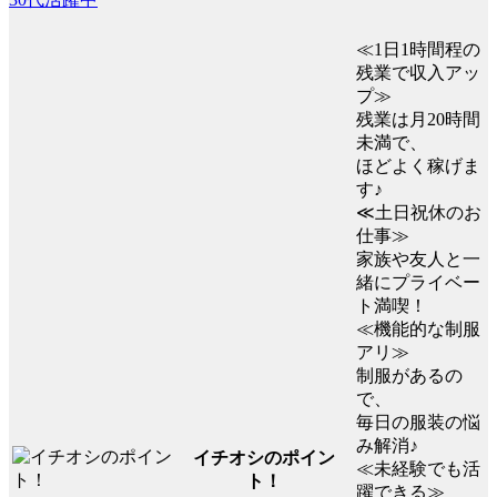
≪1日1時間程の
残業で収入アッ
プ≫
残業は月20時間
未満で、
ほどよく稼げま
す♪
≪土日祝休のお
仕事≫
家族や友人と一
緒にプライベー
ト満喫！
≪機能的な制服
アリ≫
制服があるの
で、
毎日の服装の悩
み解消♪
イチオシのポイン
≪未経験でも活
ト！
躍できる≫