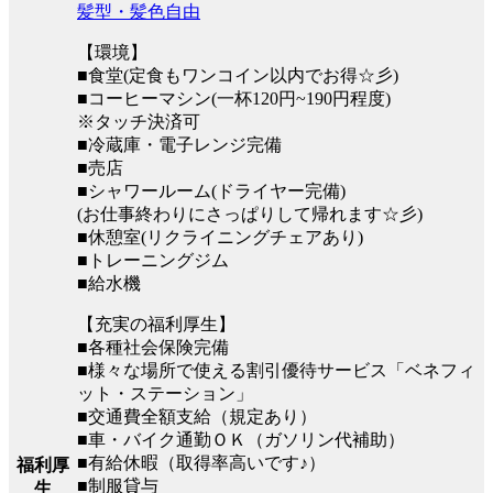
髪型・髪色自由
【環境】
■食堂(定食もワンコイン以内でお得☆彡)
■コーヒーマシン(一杯120円~190円程度)
※タッチ決済可
■冷蔵庫・電子レンジ完備
■売店
■シャワールーム(ドライヤー完備)
(お仕事終わりにさっぱりして帰れます☆彡)
■休憩室(リクライニングチェアあり)
■トレーニングジム
■給水機
【充実の福利厚生】
■各種社会保険完備
■様々な場所で使える割引優待サービス「ベネフィ
ット・ステーション」
■交通費全額支給（規定あり）
■車・バイク通勤ＯＫ（ガソリン代補助）
■有給休暇（取得率高いです♪）
福利厚
■制服貸与
生