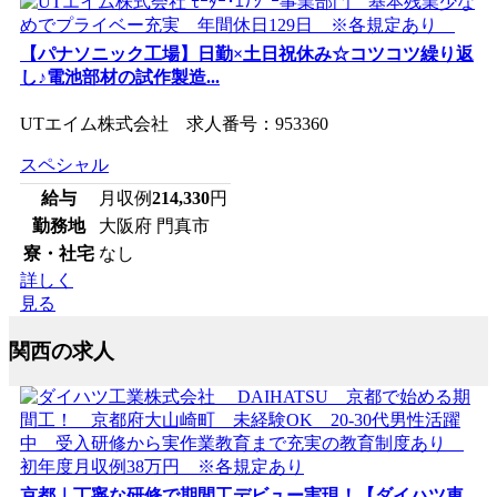
【パナソニック工場】日勤×土日祝休み☆コツコツ繰り返
し♪電池部材の試作製造...
UTエイム株式会社 求人番号：953360
スペシャル
給与
月収例
214,330
円
勤務地
大阪府 門真市
寮・社宅
なし
詳しく
見る
関西の求人
京都｜丁寧な研修で期間工デビュー実現！【ダイハツ車