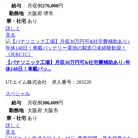
給与
月収例
276,000
円
勤務地
大阪府 堺市
寮・社宅
あり
詳しく
見る
【パナソニック工場】月収30万円可&社宅費補助あり♪年
休148日！車載バッ...
UTエイム株式会社 求人番号：283220
スペシャル
給与
月収例
306,609
円
勤務地
大阪府 大阪市
寮・社宅
あり
詳しく
見る