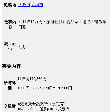
大阪府
高槻市
勤務地
≪月収17万円・派遣社員≫食品系工場での軽作業
仕事内
日勤
容
寮・社
なし
宅
募集内容
月収例
170,560
円
給与詳
1600円×5.33ｈ×20日=170,560円
細
■交通費全額支給（規定有）
交通費
■車、バイク通勤OK（規定有）