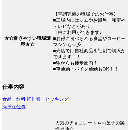
【空調完備の職場でのお仕事】
■工場内にはジムやお風呂、和室や
テレビなどがあり、
自由に利用ができます♪
★☆働きやすい職場環
■お得に食べられる食堂やコーヒー
境★☆
マシンも☆彡
■売店では自社商品を社割で購入が
できます！！
■駅からも徒歩圏内！！
■車通勤・バイク通勤もOK！！
仕事内容
食品・飲料
軽作業・ピッキング
簡単な仕事
人気のチョコレートやお菓子の製
造補助☆