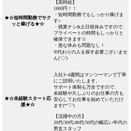
【高時給】
1600円！！
・短時間勤務でもしっかり稼げま
★☆短時間勤務でサク
す♪
ッと稼げる★☆
・残業ナシ&土日祝休みですので、
プライベートの時間もしっかりと
確保できます☆
・急な休みも問題なし！
※代わりの人を探す必要ございませ
ん('◇')ゞ
入社3~4週間はマンツーマンで丁寧
にご説明いたします。
サポート体制も万全ですので、
未経験や久しぶりのお仕事の方も
★☆未経験スタート応
安心してお仕事を始めていただけ
援★☆
ます(*'▽')
【活躍中の方】
20代/30代/40代/50代の幅広い年代の
男女スタッフ