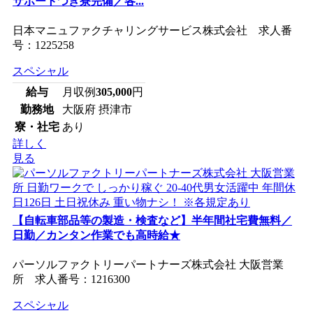
サポートつき寮完備／各...
日本マニュファクチャリングサービス株式会社 求人番
号：1225258
スペシャル
給与
月収例
305,000
円
勤務地
大阪府 摂津市
寮・社宅
あり
詳しく
見る
【自転車部品等の製造・検査など】半年間社宅費無料／
日勤／カンタン作業でも高時給★
パーソルファクトリーパートナーズ株式会社 大阪営業
所 求人番号：1216300
スペシャル