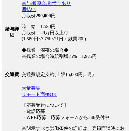
賞与/報奨金/慰労金あり
週払い
月収例
290,000
円
時 給：1,580円
給与詳
月収例：29万円以上可
細
(1,580円×7.75h×21日＋残業20h)
◆残業・深夜の場合◆
※残業の場合時給割増25%→1,975円
交通費規定支給(上限15,000円／月)
交通費
大量募集
リモート面接OK
【応募受付について】
・電話応募
・WEB応募 応募フォームから24h受付中
※明示すべき労働条件の詳細は、登録面談時にお