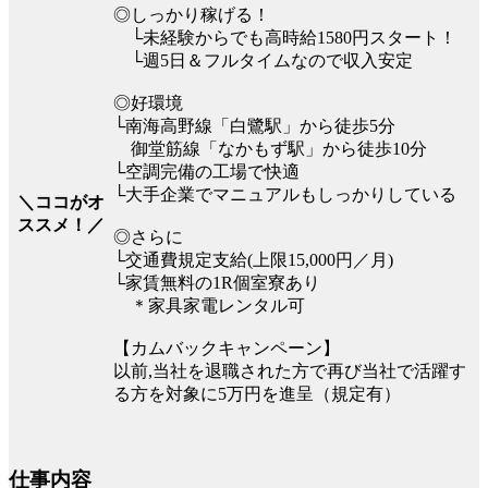
◎しっかり稼げる！
└未経験からでも高時給1580円スタート！
└週5日＆フルタイムなので収入安定
◎好環境
└南海高野線「白鷺駅」から徒歩5分
御堂筋線「なかもず駅」から徒歩10分
└空調完備の工場で快適
└大手企業でマニュアルもしっかりしている
＼ココがオ
ススメ！／
◎さらに
└交通費規定支給(上限15,000円／月)
└家賃無料の1R個室寮あり
＊家具家電レンタル可
【カムバックキャンペーン】
以前,当社を退職された方で再び当社で活躍す
る方を対象に5万円を進呈（規定有）
仕事内容