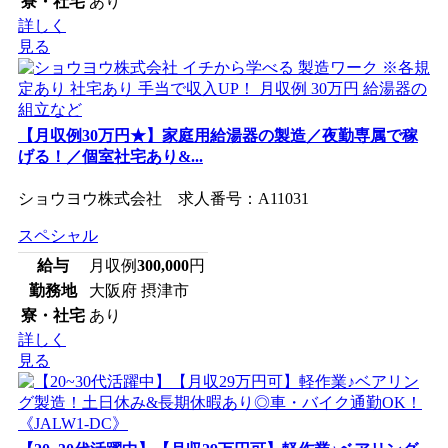
寮・社宅
あり
詳しく
見る
【月収例30万円★】家庭用給湯器の製造／夜勤専属で稼
げる！／個室社宅あり&...
ショウヨウ株式会社 求人番号：A11031
スペシャル
給与
月収例
300,000
円
勤務地
大阪府 摂津市
寮・社宅
あり
詳しく
見る