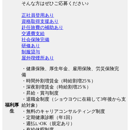
そんな方はぜひご応募ください♪
正社員登用あり
資格取得支援あり
赴任旅費の補助あり
交通費支給
社会保険完備
研修あり
制服貸与
屋外喫煙所あり
・健康保険、厚生年金、雇用保険、労災保険完
備
・時間外割増賃金（時給割増25％）
・深夜割増賃金（時給割増25％）
・昇給・賞与制度
・退職金制度（ショウヨウに在籍して3年後から支
福利厚
給対象）
生
・無料のキャリアコンサルティング制度
・定期健康診断（年1回）
・週払いOK（規定あり）
・有給休暇制度