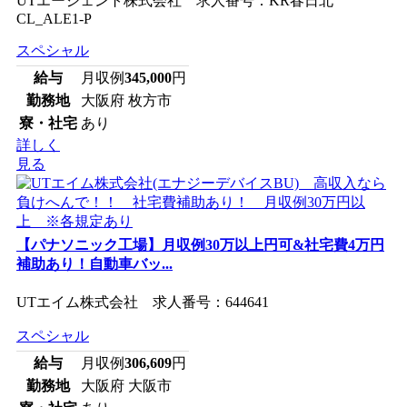
UTエージェント株式会社 求人番号：KR春日北
CL_ALE1-P
スペシャル
給与
月収例
345,000
円
勤務地
大阪府 枚方市
寮・社宅
あり
詳しく
見る
【パナソニック工場】月収例30万以上円可&社宅費4万円
補助あり！自動車バッ...
UTエイム株式会社 求人番号：644641
スペシャル
給与
月収例
306,609
円
勤務地
大阪府 大阪市