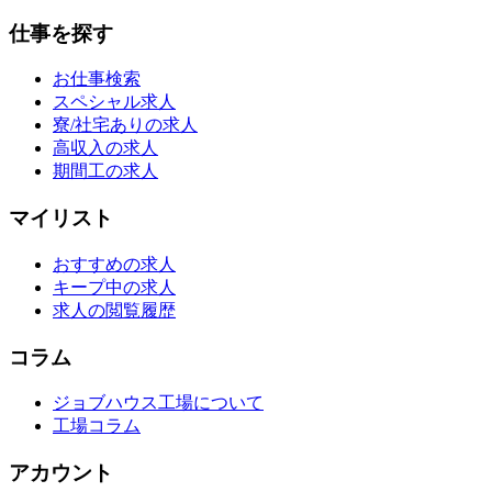
仕事を探す
お仕事検索
スペシャル求人
寮/社宅ありの求人
高収入の求人
期間工の求人
マイリスト
おすすめの求人
キープ中の求人
求人の閲覧履歴
コラム
ジョブハウス工場について
工場コラム
アカウント