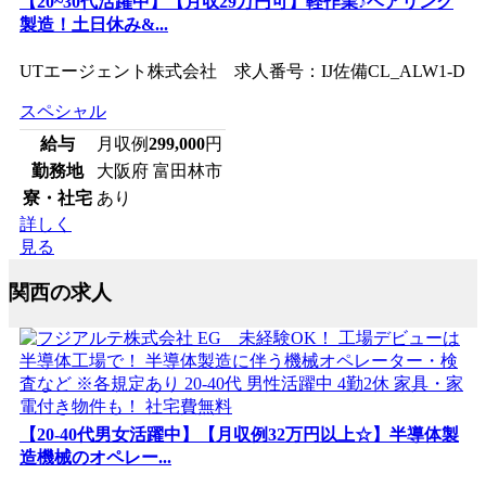
【20~30代活躍中】【月収29万円可】軽作業♪ベアリング
製造！土日休み&...
UTエージェント株式会社 求人番号：IJ佐備CL_ALW1-D
スペシャル
給与
月収例
299,000
円
勤務地
大阪府 富田林市
寮・社宅
あり
詳しく
見る
関西の求人
【20-40代男女活躍中】【月収例32万円以上☆】半導体製
造機械のオペレー...