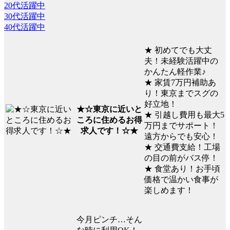
20代活躍中
30代活躍中
40代活躍中
★ 初めてでも大丈
夫！未経験活躍中の
かんたん軽作業♪
★ 家賃7万円補助あ
り！東京までスグの
好立地！
★☆東京に近いと
★ 引越し費用も最大5
ころに住めるお得
万円までサポート！
求人です！☆★
遠方からでも安心！
★ 交通費支給！工場
の目の前がバス停！
★ 食堂あり！お手頃
価格で温かい食事が
楽しめます！
今月ピンチ…そん