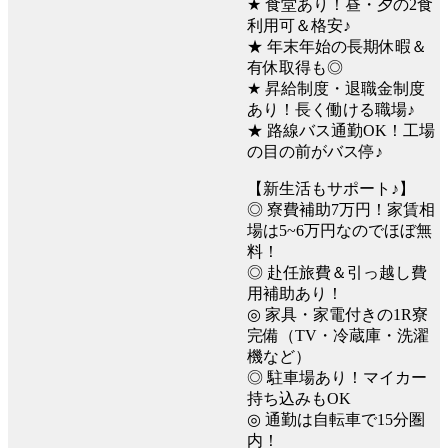
★ 食堂あり！昼・夕の2食
利用可＆格安♪
★ 年末年始の長期休暇＆
有休取得も◎
★ 昇給制度・退職金制度
あり！長く働ける職場♪
★ 路線バス通勤OK！工場
の目の前がバス停♪
【新生活もサポート♪】
◎ 寮費補助7万円！家賃相
場は5~6万円なのでほぼ無
料！
◎ 赴任旅費＆引っ越し費
用補助あり！
◎ 家具・家電付きの1R寮
完備（TV・冷蔵庫・洗濯
機など）
◎ 駐車場あり！マイカー
持ち込みもOK
◎ 通勤は自転車で15分圏
内！