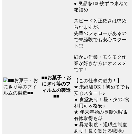
● 良品を100枚ずつ束ねて
箱詰め
スピードと正確さは求め
られますが、
先輩のフォローがあるの
で未経験でも安心スター
ト◎
細かい作業・モクモク作
業が好きな方にオススメ
です！
■■お菓子・お
【この仕事の魅力！】
にぎり等のフ
★ 未経験OK！初めてでも
ィルムの製造
安心スタート♪
■■
★ 食堂あり！昼・夕の2食
利用可＆格安♪
★ 年末年始の長期休暇＆
有休取得も◎
★ 昇給制度・退職金制度
あり！長く働ける職場♪