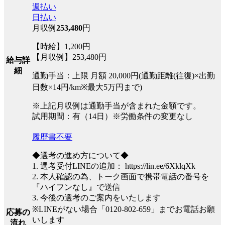
週払い
日払い
月収例
253,480
円
【時給】1,200円
【月収例】253,480円
給与詳
細
通勤手当：上限 月額 20,000円(通勤距離(往復)×出勤
日数×14円/km※最大5万円まで)
※上記月収例は通勤手当が含まれた金額です。
試用期間：有（14日）※労働条件の変更なし
履歴書不要
◆選考の進め方について◆
1. 選考受付LINEの追加： https://lin.ee/6XklqXk
2. 本人確認の為、トーク画面で携帯電話の番号を
『ハイフンなし』で送信
3. 今後の選考のご案内をいたします
※LINEがない場合「0120-802-659」までお電話お願
応募の
いします
流れ