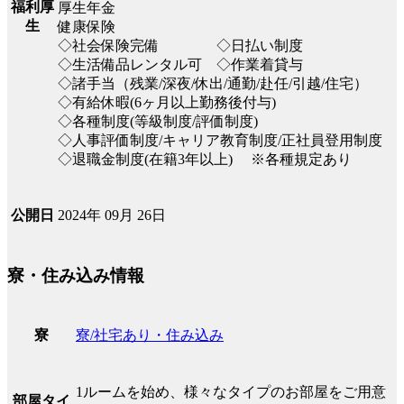
福利厚
厚生年金
生
健康保険
◇社会保険完備 ◇日払い制度
◇生活備品レンタル可 ◇作業着貸与
◇諸手当（残業/深夜/休出/通勤/赴任/引越/住宅）
◇有給休暇(6ヶ月以上勤務後付与)
◇各種制度(等級制度/評価制度)
◇人事評価制度/キャリア教育制度/正社員登用制度
◇退職金制度(在籍3年以上) ※各種規定あり
2024年 09月 26日
公開日
寮・住み込み情報
寮/社宅あり・住み込み
寮
1ルームを始め、様々なタイプのお部屋をご用意
部屋タイ