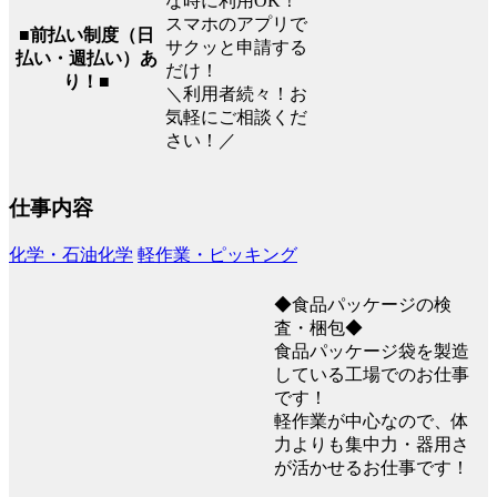
な時に利用OK！
スマホのアプリで
■前払い制度（日
サクッと申請する
払い・週払い）あ
だけ！
り！■
＼利用者続々！お
気軽にご相談くだ
さい！／
仕事内容
化学・石油化学
軽作業・ピッキング
◆食品パッケージの検
査・梱包◆
食品パッケージ袋を製造
している工場でのお仕事
です！
軽作業が中心なので、体
力よりも集中力・器用さ
が活かせるお仕事です！