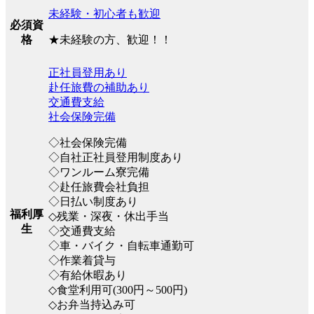
未経験・初心者も歓迎
必須資
★未経験の方、歓迎！！
格
正社員登用あり
赴任旅費の補助あり
交通費支給
社会保険完備
◇社会保険完備
◇自社正社員登用制度あり
◇ワンルーム寮完備
◇赴任旅費会社負担
◇日払い制度あり
福利厚
◇残業・深夜・休出手当
生
◇交通費支給
◇車・バイク・自転車通勤可
◇作業着貸与
◇有給休暇あり
◇食堂利用可(300円～500円)
◇お弁当持込み可