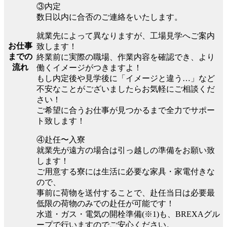
③内定
数日以内に合否のご連絡をいたします。
就業先によって異なりますが、工場見学へご案内
お仕事
致します！
までの
終業前に実際の職場、作業内容を確認でき、より
流れ
働くイメージがつきますよ！
もし内定後や見学後に「イメージと違う…」など
不安なことがございましたらお気軽にご相談くだ
さい！
ご希望に合うお仕事が見つかるまで全力でサポー
ト致します！
④赴任〜入寮
就業先が遠方の場合は引っ越しの準備をお願い致
します！
ご用意する寮には生活に必要な家具・家電付きな
ので、
事前に荷物を送付することで、赴任当日は必要最
低限の荷物のみでの赴任が可能です！
水道・ガス・電気の開栓準備(※1)も、BREXAグル
ープで行いますのでご安心ください。