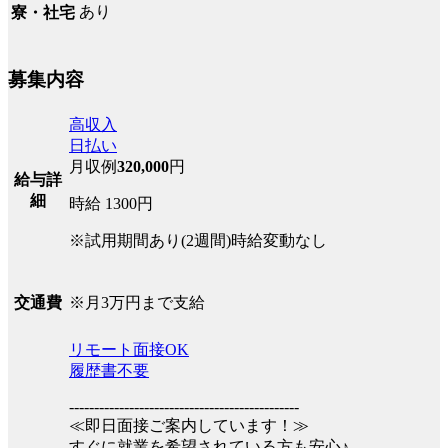
あり
寮・社宅
募集内容
高収入
日払い
月収例
320,000
円
給与詳
細
時給 1300円
※試用期間あり(2週間)時給変動なし
※月3万円まで支給
交通費
リモート面接OK
履歴書不要
----------------------------------------------
≪即日面接ご案内しています！≫
すぐに就業を希望されている方も安心♪