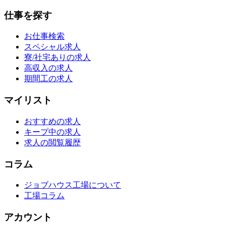
仕事を探す
お仕事検索
スペシャル求人
寮/社宅ありの求人
高収入の求人
期間工の求人
マイリスト
おすすめの求人
キープ中の求人
求人の閲覧履歴
コラム
ジョブハウス工場について
工場コラム
アカウント